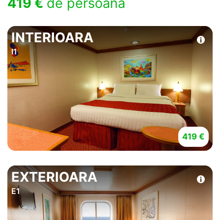
419 €
de persoana
INTERIOARA
I1
419 €
EXTERIOARA
E1