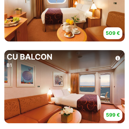
509 €
CU BALCON
B1
599 €