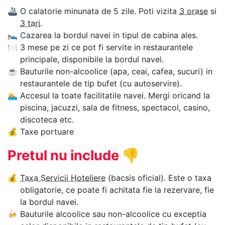
🚢
O calatorie minunata de 5 zile. Poti vizita
3 orase
si
3 tari
.
🛌
Cazarea la bordul navei in tipul de cabina ales.
🍽
3 mese pe zi ce pot fi servite in restaurantele
principale, disponibile la bordul navei.
☕
Bauturile non-alcoolice (apa, ceai, cafea, sucuri) in
restaurantele de tip bufet (cu autoservire).
🏊‍
Accesul la toate facilitatile navei. Mergi oricand la
piscina, jacuzzi, sala de fitness, spectacol, casino,
discoteca etc.
💰
Taxe portuare
Pretul nu include
👎
💰
Taxa Servicii Hoteliere
(bacsis oficial). Este o taxa
obligatorie, ce poate fi achitata fie la rezervare, fie
la bordul navei.
🍻
Bauturile alcoolice sau non-alcoolice cu exceptia