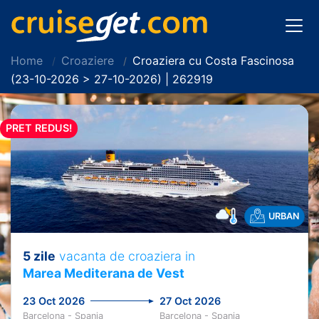
Home
Croaziere
Croaziera cu Costa Fascinosa
(23-10-2026 > 27-10-2026) | 262919
PRET REDUS!
URBAN
5 zile
vacanta de croaziera in
Marea Mediterana de Vest
23 Oct 2026
27 Oct 2026
Barcelona - Spania
Barcelona - Spania