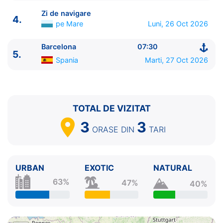
Zi de navigare
4.
pe Mare
Luni, 26 Oct 2026
Barcelona
07:30
ITINERARIU
5.
Spania
Marti, 27 Oct 2026
Ziua | Portul | Sosire - Plecare
----------------------------------------
1.
Barcelona
Spania
⚓ - 19:00
2.
Marsilia
Franta
09:00 - 17:00
TOTAL DE VIZITAT
3.
Savona
Italia
08:00 - 18:00
3
3
4.
Zi de navigare
pe Mare
0:00 - 0:00
ORASE
DIN
TARI
5.
Barcelona
Spania
07:30 - ⚓
URBAN
EXOTIC
NATURAL
63%
47%
40%