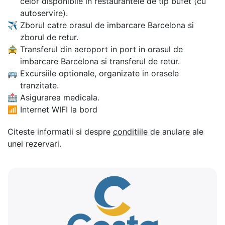
celor disponibile in restaurantele de tip bufet (cu
autoservire).
✈
Zborul catre orasul de imbarcare Barcelona si
zborul de retur.
🚖
Transferul din aeroport in port in orasul de
imbarcare Barcelona si transferul de retur.
🚌
Excursiile optionale, organizate in orasele
tranzitate.
🏥
Asigurarea medicala.
📶
Internet WIFI la bord
Citeste informatii si despre
conditiile de anulare
ale
unei rezervari.