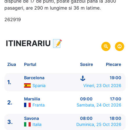
dispune de 17 de punti, poate gazdui pana la 3800
pasageri, are 290 m lungime si 36 m latime.
262919
ITINERARIU
📝
5 zile
vacanta de croaziera in
Marea Mediterana de Vest -
link oferta
23 Oct 2026
din Barcelona,
Spania
Plecare pe
Ziua
Portul
Sosire
Plecare
27 Oct 2026
in Barcelona,
Spania
Sosire pe
Barcelona
19:00
1.
Costa Cruises
Spania
Vineri, 23 Oct 2026
Costa Fascinosa
★★★★
Marsilia
09:00
17:00
2.
Franta
Sambata, 24 Oct 2026
Savona
08:00
18:00
3.
Italia
Duminica, 25 Oct 2026