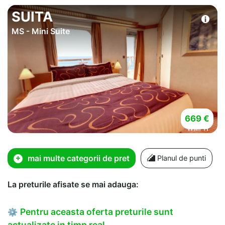
SUITA
MS - Mini Suite
669 €
mai multe categorii de pret
Planul de punti
La preturile afisate se mai adauga:
Pentru aceasta oferta preturile sunt
⚙
actualizate in timp real.