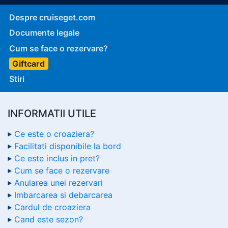
Despre cruiseget.com
Documente legale
Cum se face o rezervare?
Giftcard
Stiri
INFORMATII UTILE
Ce este o croaziera?
Facilitati disponibile la bord
Ce este inclus in pret?
Cum se face o rezervare
Anularea unei rezervari
Imbarcarea si debarcarea
Cardul de croaziera
Cand este sezon?