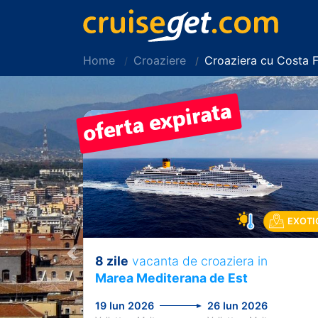
Home
Croaziere
Croaziera cu Costa 
EXOTI
8 zile
vacanta de croaziera in
Previous
Marea Mediterana de Est
19 Iun 2026
26 Iun 2026