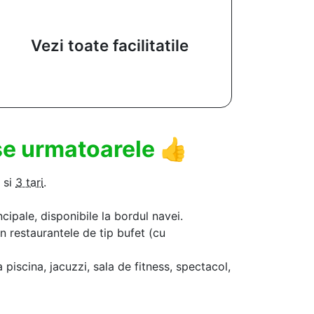
Vezi toate facilitatile
use urmatoarele
👍
si
3 tari
.
ncipale, disponibile la bordul navei.
in restaurantele de tip bufet (cu
a piscina, jacuzzi, sala de fitness, spectacol,