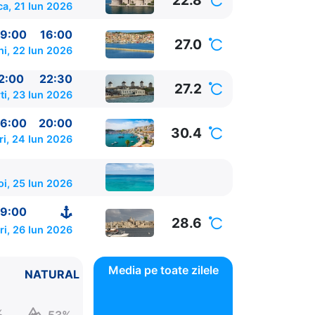
22.8
a, 21 Iun 2026
9:00
16:00
27.0
ni, 22 Iun 2026
2:00
22:30
27.2
ti, 23 Iun 2026
6:00
20:00
30.4
ri, 24 Iun 2026
oi, 25 Iun 2026
9:00
28.6
ri, 26 Iun 2026
Media pe toate zilele
NATURAL
%
53%