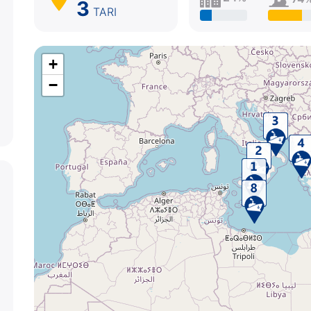
3
TARI
+
−