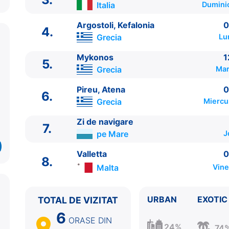
Italia
Duminic
Argostoli, Kefalonia
0
4.
Grecia
Lu
Mykonos
1
5.
Grecia
Mar
ITINERARIU
Pireu, Atena
0
6.
Ziua | Portul | Sosire - Plecare
Grecia
Miercu
----------------------------------------
Zi de navigare
1.
Valletta
Malta
⚓ - 19:00
7.
pe Mare
J
2.
Catania, Sicilia
Italia
07:00 - 17:00
3.
Taranto
Italia
09:00 - 17:00
Valletta
0
8.
4.
Argostoli, Kefalonia
Grecia
09:00 - 16:00
Malta
Vine
5.
Mykonos
Grecia
12:00 - 22:30
6.
Pireu, Atena
Grecia
06:00 - 20:00
7.
Zi de navigare
pe Mare
0:00 - 0:00
URBAN
EXOTIC
TOTAL DE VIZITAT
8.
Valletta
Malta
09:00 - ⚓
6
ORASE
DIN
24%
74