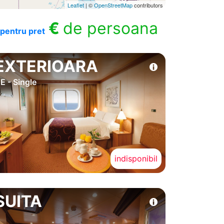
Leaflet
| ©
OpenStreetMap
contributors
€
de persoana
pentru pret
EXTERIOARA
E - Single
indisponibil
SUITA