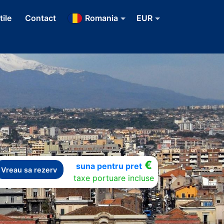
tile
Contact
Romania
EUR
€
suna pentru pret
Vreau sa rezerv
taxe portuare incluse
Next