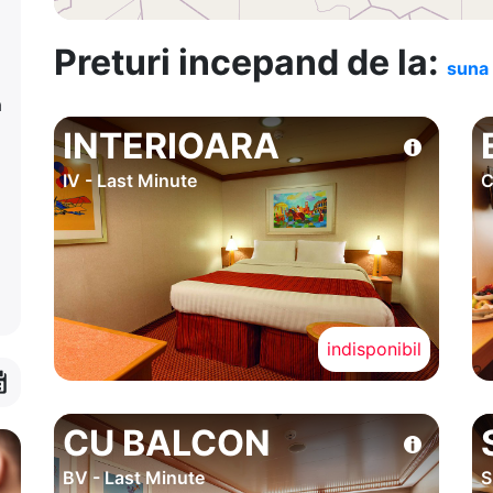
Preturi incepand de la:
suna 
a
INTERIOARA
IV - Last Minute
C
indisponibil
CU BALCON
BV - Last Minute
S