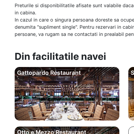
Preturile si disponibilitatile afisate sunt valabile d
in cabina.
In cazul in care o singura persoana doreste sa ocupe
denumita "supliment single". Pentru rezervari in cab
persoane, va rugam sa ne contactati in prealabil pentr
Din facilitatile navei
Gattopardo Restaurant
S
Otto e Mezzo Restaurant