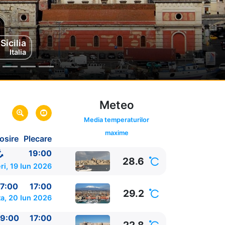
Sicilia
nto
alia
Italia
Meteo
Media temperaturilor
maxime
osire
Plecare
19:00
28.6
ri, 19 Iun 2026
7:00
17:00
29.2
a, 20 Iun 2026
9:00
17:00