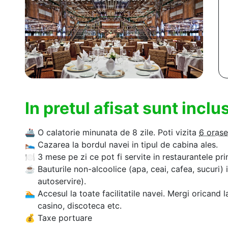
In pretul afisat sunt incl
🚢
O calatorie minunata de 8 zile. Poti vizita
6 orase
🛌
Cazarea la bordul navei in tipul de cabina ales.
🍽
3 mese pe zi ce pot fi servite in restaurantele pri
☕
Bauturile non-alcoolice (apa, ceai, cafea, sucuri) 
autoservire).
🏊‍
Accesul la toate facilitatile navei. Mergi oricand l
casino, discoteca etc.
💰
Taxe portuare