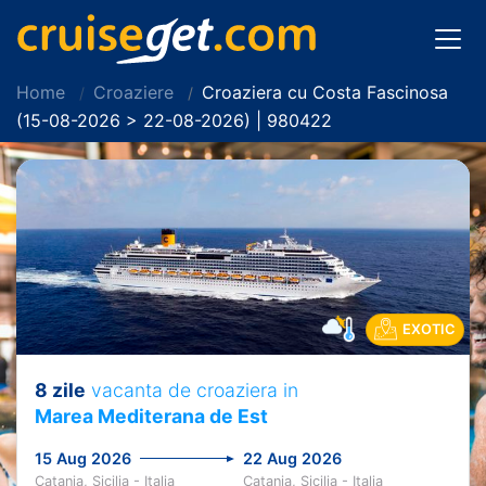
Home
Croaziere
Croaziera cu Costa Fascinosa
(15-08-2026 > 22-08-2026) | 980422
EXOTIC
8 zile
vacanta de croaziera in
Marea Mediterana de Est
15 Aug 2026
22 Aug 2026
Catania, Sicilia - Italia
Catania, Sicilia - Italia