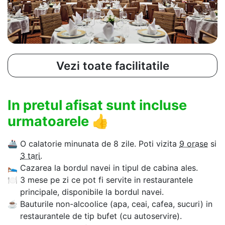
Vezi toate facilitatile
In pretul afisat sunt incluse
urmatoarele
👍
🚢
O calatorie minunata de 8 zile. Poti vizita
9 orase
si
3 tari
.
🛌
Cazarea la bordul navei in tipul de cabina ales.
🍽
3 mese pe zi ce pot fi servite in restaurantele
principale, disponibile la bordul navei.
☕
Bauturile non-alcoolice (apa, ceai, cafea, sucuri) in
restaurantele de tip bufet (cu autoservire).