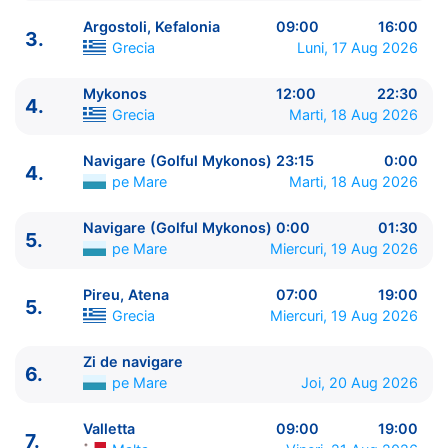
Argostoli, Kefalonia
09:00
16:00
3.
Grecia
Luni, 17 Aug 2026
Mykonos
12:00
22:30
4.
ITINERARIU
Grecia
Marti, 18 Aug 2026
Ziua | Portul | Sosire - Plecare
----------------------------------------
Navigare (Golful Mykonos)
23:15
0:00
4.
1.
Catania, Sicilia
Italia
⚓ - 17:00
pe Mare
Marti, 18 Aug 2026
1.
Navigare (Panorama Etnei)
pe Mare
17:45 - 19:00
2.
Taranto
Italia
09:00 - 17:00
Navigare (Golful Mykonos)
0:00
01:30
5.
pe Mare
Miercuri, 19 Aug 2026
3.
Argostoli, Kefalonia
Grecia
09:00 - 16:00
4.
Mykonos
Grecia
12:00 - 22:30
Pireu, Atena
07:00
19:00
4.
Navigare (Golful Mykonos)
pe Mare
23:15 - 0:00
5.
Grecia
Miercuri, 19 Aug 2026
5.
Navigare (Golful Mykonos)
pe Mare
0:00 - 01:30
5.
Pireu, Atena
Grecia
07:00 - 19:00
Zi de navigare
6.
Zi de navigare
pe Mare
0:00 - 0:00
6.
pe Mare
Joi, 20 Aug 2026
7.
Valletta
Malta
09:00 - 19:00
7.
Navigare (Cel mai intunecat punct din Stramtoarea
Valletta
09:00
19:00
7.
Siciliei)
pe Mare
23:30 - 0:00