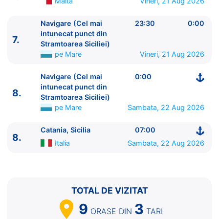
Malta
Vineri, 21 Aug 2026
8.
Navigare (Cel mai intunecat punct din
Stramtoarea Siciliei)
pe Mare
0:00 - ⚓
Navigare (Cel mai
23:30
0:00
8.
Catania, Sicilia
Italia
07:00 - ⚓
intunecat punct din
7.
Stramtoarea Siciliei)
pe Mare
Vineri, 21 Aug 2026
Navigare (Cel mai
0:00
intunecat punct din
8.
Stramtoarea Siciliei)
pe Mare
Sambata, 22 Aug 2026
Catania, Sicilia
07:00
8.
Italia
Sambata, 22 Aug 2026
TOTAL DE VIZITAT
9
3
ORASE
DIN
TARI