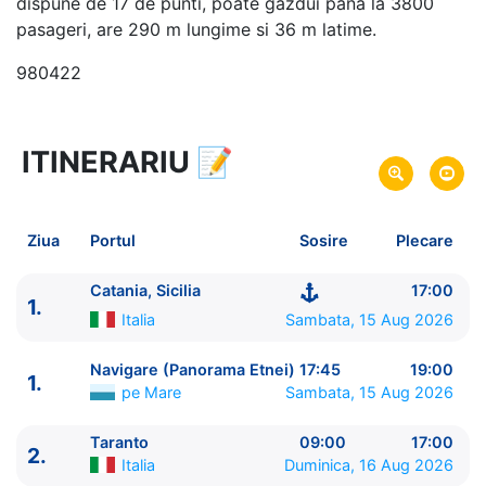
dispune de 17 de punti, poate gazdui pana la 3800
pasageri, are 290 m lungime si 36 m latime.
980422
ITINERARIU
📝
8 zile
vacanta de croaziera in
Marea Mediterana de Est -
link oferta
15 Aug 2026
din Catania, Sicilia,
Italia
Plecare pe
Ziua
Portul
Sosire
Plecare
22 Aug 2026
in Catania, Sicilia,
Italia
Sosire pe
Catania, Sicilia
17:00
1.
Costa Cruises
Italia
Sambata, 15 Aug 2026
Costa Fascinosa
★★★★
Navigare (Panorama Etnei)
17:45
19:00
1.
pe Mare
Sambata, 15 Aug 2026
Taranto
09:00
17:00
2.
Italia
Duminica, 16 Aug 2026