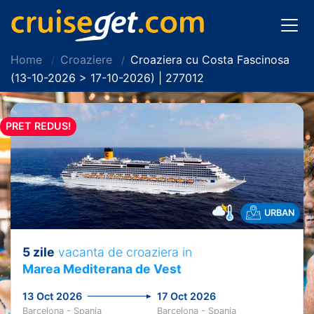
Home
Croaziere
Croaziera cu Costa Fascinosa
(13-10-2026 > 17-10-2026) | 277012
PRET REDUS!
URBAN
5 zile
vacanta de croaziera in
Marea Mediterana de Vest
13 Oct 2026
17 Oct 2026
Barcelona - Spania
Barcelona - Spania