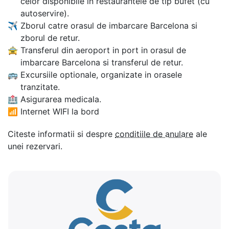
celor disponibile in restaurantele de tip bufet (cu
autoservire).
✈
Zborul catre orasul de imbarcare Barcelona si
zborul de retur.
🚖
Transferul din aeroport in port in orasul de
imbarcare Barcelona si transferul de retur.
🚌
Excursiile optionale, organizate in orasele
tranzitate.
🏥
Asigurarea medicala.
📶
Internet WIFI la bord
Citeste informatii si despre
conditiile de anulare
ale
unei rezervari.