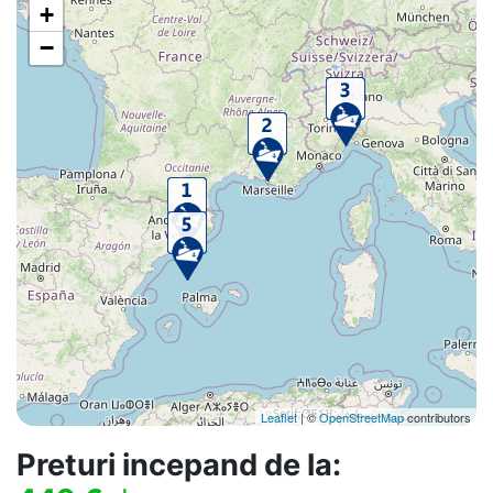
+
−
Leaflet
| ©
OpenStreetMap
contributors
Preturi incepand de la: