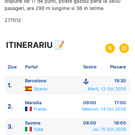
dispune de 17 de punti, poate gazdui pana la 3800
pasageri, are 290 m lungime si 36 m latime.
277012
ITINERARIU
📝
5 zile
vacanta de croaziera in
Marea Mediterana de Vest -
link oferta
13 Oct 2026
din Barcelona,
Spania
Plecare pe
Ziua
Portul
Sosire
Plecare
17 Oct 2026
in Barcelona,
Spania
Sosire pe
Barcelona
19:30
1.
Costa Cruises
Spania
Marti, 13 Oct 2026
Costa Fascinosa
★★★★
Marsilia
09:00
17:00
2.
Franta
Miercuri, 14 Oct 2026
Savona
08:00
18:00
3.
Italia
Joi, 15 Oct 2026