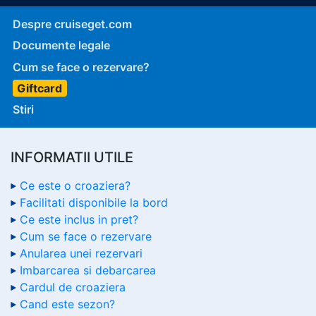
Despre cruiseget.com
Documente legale
Cum se face o rezervare?
Giftcard
Stiri
INFORMATII UTILE
Ce este o croaziera?
Facilitati disponibile la bord
Ce este inclus in pret?
Cum se face o rezervare
Anularea unei rezervari
Imbarcarea si debarcarea
Cardul de croaziera
Cand este sezon?