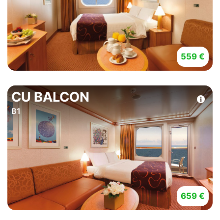
559 €
CU BALCON
B1
659 €