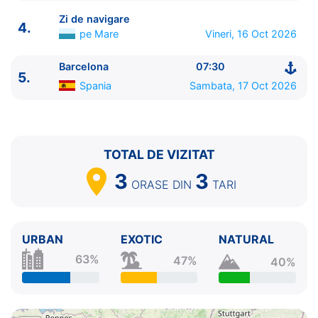
Zi de navigare
4.
pe Mare
Vineri, 16 Oct 2026
Barcelona
07:30
ITINERARIU
5.
Spania
Sambata, 17 Oct 2026
Ziua | Portul | Sosire - Plecare
----------------------------------------
1.
Barcelona
Spania
⚓ - 19:30
2.
Marsilia
Franta
09:00 - 17:00
TOTAL DE VIZITAT
3.
Savona
Italia
08:00 - 18:00
3
3
4.
Zi de navigare
pe Mare
0:00 - 0:00
ORASE
DIN
TARI
5.
Barcelona
Spania
07:30 - ⚓
URBAN
EXOTIC
NATURAL
63%
47%
40%