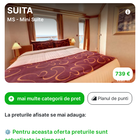
SUITA
MS - Mini Suite
739 €
mai multe categorii de pret
Planul de punti
La preturile afisate se mai adauga:
Pentru aceasta oferta preturile sunt
⚙
actualizate in timp real.