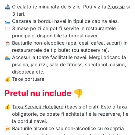
🚢
O calatorie minunata de 5 zile. Poti vizita
3 orase
si
3 tari
.
🛌
Cazarea la bordul navei in tipul de cabina ales.
🍽
3 mese pe zi ce pot fi servite in restaurantele
principale, disponibile la bordul navei.
☕
Bauturile non-alcoolice (apa, ceai, cafea, sucuri) in
restaurantele de tip bufet (cu autoservire).
🏊‍
Accesul la toate facilitatile navei. Mergi oricand la
piscina, jacuzzi, sala de fitness, spectacol, casino,
discoteca etc.
💰
Taxe portuare
Pretul nu include
👎
💰
Taxa Servicii Hoteliere
(bacsis oficial). Este o taxa
obligatorie, ce poate fi achitata fie la rezervare, fie
la bordul navei.
🍻
Bauturile alcoolice sau non-alcoolice cu exceptia