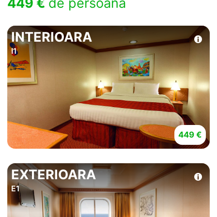
449 €
de persoana
INTERIOARA
I1
449 €
EXTERIOARA
E1