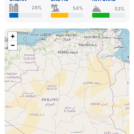
28%
54%
53%
+
−