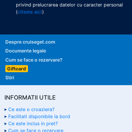
privind prelucrarea datelor cu caracter personal
(
citeste aici
)
Despre cruiseget.com
Documente legale
Cum se face o rezervare?
Giftcard
Stiri
INFORMATII UTILE
Ce este o croaziera?
Facilitati disponibile la bord
Ce este inclus in pret?
Cum se face o rezervare