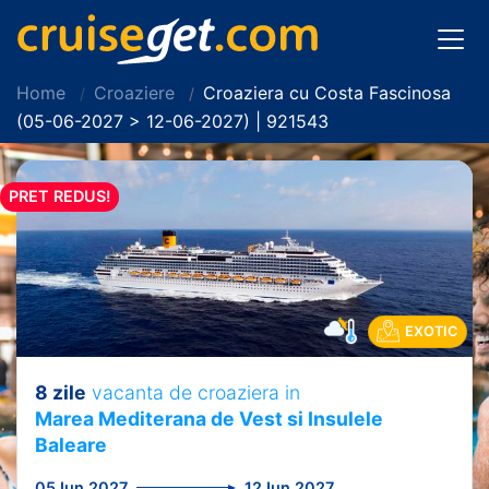
Home
Croaziere
Croaziera cu Costa Fascinosa
(05-06-2027 > 12-06-2027) | 921543
PRET REDUS!
EXOTIC
8 zile
vacanta de croaziera in
Marea Mediterana de Vest si Insulele
Baleare
05 Iun 2027
12 Iun 2027