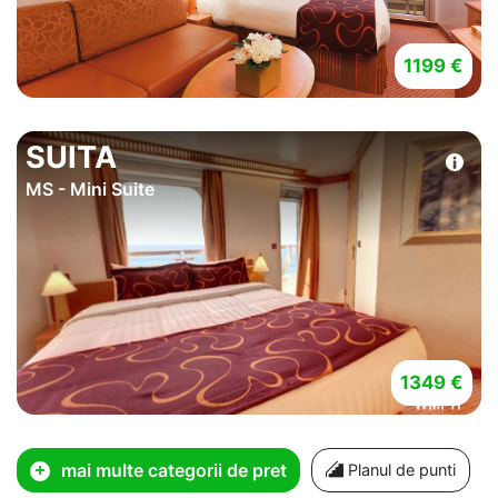
1199 €
SUITA
MS - Mini Suite
1349 €
mai multe categorii de pret
Planul de punti