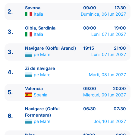
Savona
09:00
17:30
2.
Italia
Duminica, 06 Iun 2027
Olbia, Sardinia
08:00
19:00
3.
Italia
Luni, 07 Iun 2027
ITINERARIU
Navigare (Golful Aranci)
19:15
21:00
3.
Ziua | Portul | Sosire - Plecare
pe Mare
Luni, 07 Iun 2027
----------------------------------------
1.
Toulon
Franta
⚓ - 20:00
Zi de navigare
4.
pe Mare
Marti, 08 Iun 2027
1.
Navigare (Cel mai intunecat punct din Marea
Ligurica)
pe Mare
23:00 - 23:59
Valencia
09:00
20:00
2.
Savona
Italia
09:00 - 17:30
5.
Spania
Miercuri, 09 Iun 2027
3.
Olbia, Sardinia
Italia
08:00 - 19:00
3.
Navigare (Golful Aranci)
pe Mare
19:15 - 21:00
Navigare (Golful
06:30
07:30
4.
Zi de navigare
pe Mare
0:00 - 0:00
6.
Formentera)
5.
Valencia
Spania
09:00 - 20:00
pe Mare
Joi, 10 Iun 2027
6.
Navigare (Golful Formentera)
pe Mare
06:30 -
07:30