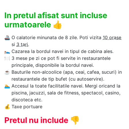
In pretul afisat sunt incluse
urmatoarele
👍
🚢
O calatorie minunata de 8 zile. Poti vizita
10 orase
si
3 tari
.
🛌
Cazarea la bordul navei in tipul de cabina ales.
🍽
3 mese pe zi ce pot fi servite in restaurantele
principale, disponibile la bordul navei.
☕
Bauturile non-alcoolice (apa, ceai, cafea, sucuri) in
restaurantele de tip bufet (cu autoservire).
🏊‍
Accesul la toate facilitatile navei. Mergi oricand la
piscina, jacuzzi, sala de fitness, spectacol, casino,
discoteca etc.
💰
Taxe portuare
Pretul nu include
👎