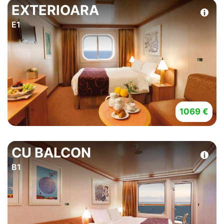
EXTERIOARA
E1
1069 €
CU BALCON
B1