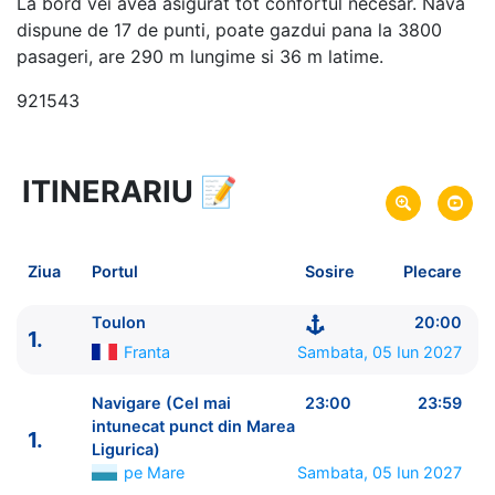
La bord vei avea asigurat tot confortul necesar. Nava
dispune de 17 de punti, poate gazdui pana la 3800
pasageri, are 290 m lungime si 36 m latime.
921543
ITINERARIU
📝
8 zile
vacanta de croaziera in
Marea Mediterana de Vest si Insulele Baleare -
link
oferta
Ziua
Portul
Sosire
Plecare
05 Iun 2027
din Toulon,
Franta
Plecare pe
12 Iun 2027
in Marsilia,
Franta
Sosire pe
Toulon
20:00
1.
Franta
Sambata, 05 Iun 2027
Costa Cruises
Costa Fascinosa
★★★★
Navigare (Cel mai
23:00
23:59
intunecat punct din Marea
1.
Ligurica)
pe Mare
Sambata, 05 Iun 2027