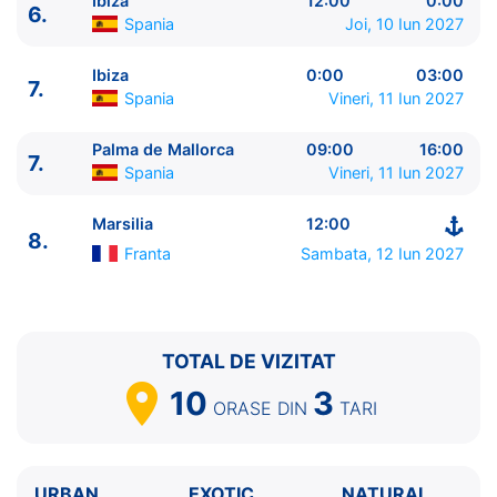
Ibiza
12:00
0:00
6.
6.
Ibiza
Spania
12:00 - 0:00
Spania
Joi, 10 Iun 2027
7.
Ibiza
Spania
0:00 - 03:00
7.
Palma de Mallorca
Spania
09:00 - 16:00
Ibiza
0:00
03:00
7.
Spania
Vineri, 11 Iun 2027
8.
Marsilia
Franta
12:00 - ⚓
Palma de Mallorca
09:00
16:00
7.
Spania
Vineri, 11 Iun 2027
Marsilia
12:00
8.
Franta
Sambata, 12 Iun 2027
TOTAL DE VIZITAT
10
3
ORASE
DIN
TARI
URBAN
EXOTIC
NATURAL