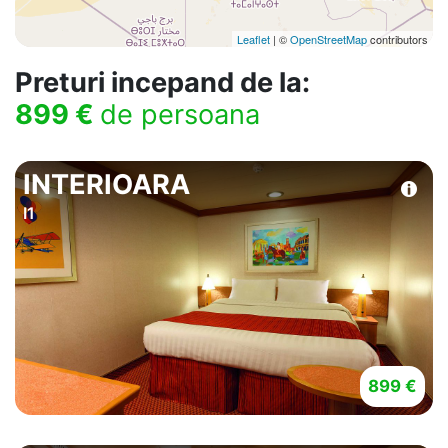
Leaflet
| ©
OpenStreetMap
contributors
Preturi incepand de la:
899 €
de persoana
INTERIOARA
I1
899 €