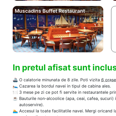
Muscadins Buffet Restaurant
In pretul afisat sunt incl
🚢
O calatorie minunata de 8 zile. Poti vizita
6 orase
🛌
Cazarea la bordul navei in tipul de cabina ales.
🍽
3 mese pe zi ce pot fi servite in restaurantele pri
☕
Bauturile non-alcoolice (apa, ceai, cafea, sucuri) 
autoservire).
🏊‍
Accesul la toate facilitatile navei. Mergi oricand l