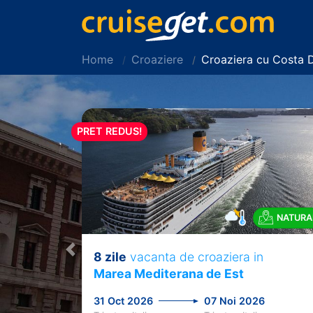
Home
Croaziere
Croaziera cu Costa 
PRET REDUS!
NATURA
8 zile
vacanta de croaziera in
Previous
Marea Mediterana de Est
31 Oct 2026
07 Noi 2026