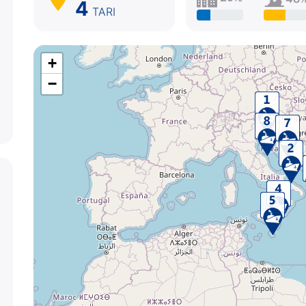
4
TARI
+
−