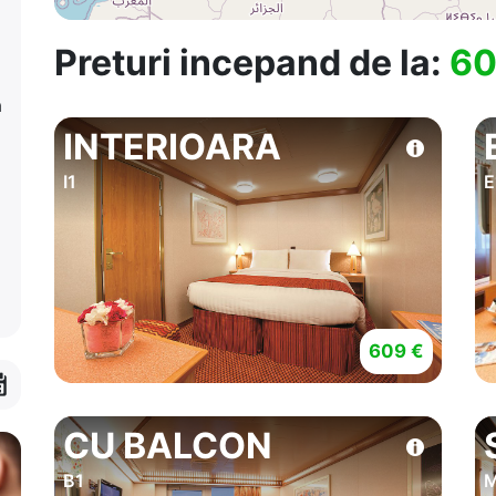
Preturi incepand de la:
60
a
INTERIOARA
I1
E
609 €
CU BALCON
B1
M