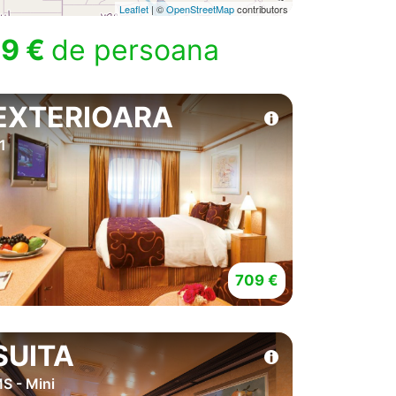
Leaflet
| ©
OpenStreetMap
contributors
9 €
de persoana
EXTERIOARA
1
709 €
SUITA
S - Mini