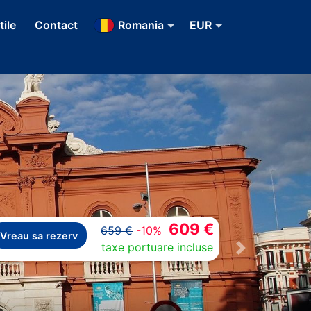
tile
Contact
Romania
EUR
609 €
659 €
-10%
Vreau sa rezerv
taxe portuare incluse
Next