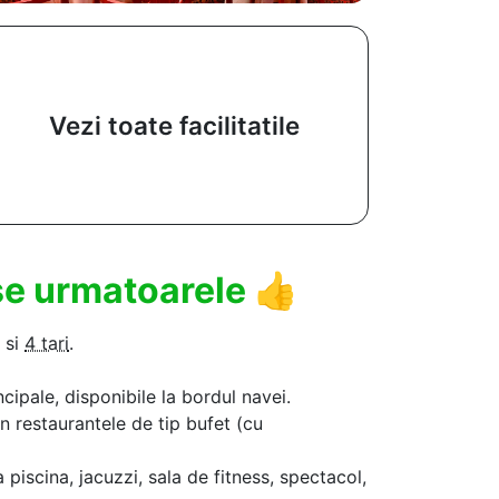
Vezi toate facilitatile
use urmatoarele
👍
si
4 tari
.
ncipale, disponibile la bordul navei.
in restaurantele de tip bufet (cu
a piscina, jacuzzi, sala de fitness, spectacol,