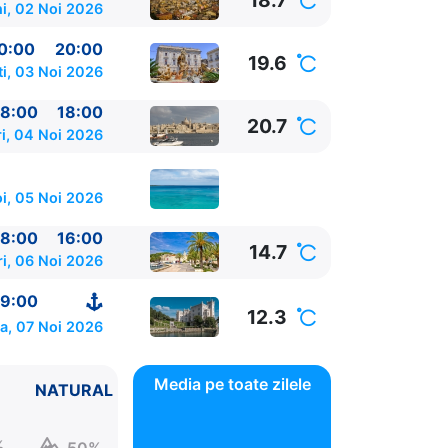
18.7
i, 02 Noi 2026
0:00
20:00
19.6
ti, 03 Noi 2026
8:00
18:00
20.7
i, 04 Noi 2026
oi, 05 Noi 2026
8:00
16:00
14.7
ri, 06 Noi 2026
9:00
12.3
a, 07 Noi 2026
Media pe toate zilele
NATURAL
%
50%