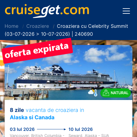
Home
Croaziere
Croaziera cu Celebrity Summit
(03-07-2026 > 10-07-2026) | 240690
NATURAL
8 zile
vacanta de croaziera in
Alaska si Canada
03 Iul 2026
10 Iul 2026
Vancouver, British Columbia -
Seward, Alaska - SUA