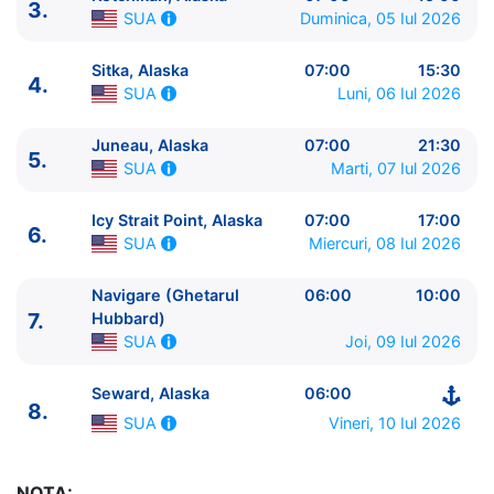
3.
Duminica, 05 Iul 2026
SUA
Sitka, Alaska
07:00
15:30
4.
Luni, 06 Iul 2026
SUA
Juneau, Alaska
07:00
21:30
5.
ITINERARIU
Marti, 07 Iul 2026
SUA
Ziua | Portul | Sosire - Plecare
----------------------------------------
Icy Strait Point, Alaska
07:00
17:00
6.
1.
Vancouver, British Columbia
Canada
⚓ - 17:00
Miercuri, 08 Iul 2026
SUA
2.
Navigare (Pasajul Interior)
SUA
0:00 - 0:00
Navigare (Ghetarul
06:00
10:00
3.
Ketchikan, Alaska
SUA
07:00 - 15:00
7.
Hubbard)
4.
Sitka, Alaska
SUA
07:00 - 15:30
Joi, 09 Iul 2026
SUA
5.
Juneau, Alaska
SUA
07:00 - 21:30
6.
Icy Strait Point, Alaska
SUA
07:00 - 17:00
Seward, Alaska
06:00
7.
Navigare (Ghetarul Hubbard)
SUA
06:00 - 10:00
8.
Vineri, 10 Iul 2026
SUA
8.
Seward, Alaska
SUA
06:00 - ⚓
NOTA: