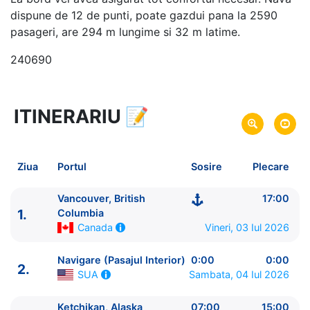
dispune de 12 de punti, poate gazdui pana la 2590
pasageri, are 294 m lungime si 32 m latime.
240690
ITINERARIU
📝
8 zile
vacanta de croaziera in
Alaska si Canada -
link oferta
03 Iul 2026
din Vancouver, British
Plecare pe
Ziua
Portul
Sosire
Plecare
Columbia,
Canada
10 Iul 2026
in Seward, Alaska,
SUA
Sosire pe
Vancouver, British
17:00
1.
Columbia
Vineri, 03 Iul 2026
Canada
Celebrity Cruises
Celebrity Summit
★★★★★
Navigare (Pasajul Interior)
0:00
0:00
2.
Sambata, 04 Iul 2026
SUA
Ketchikan, Alaska
07:00
15:00