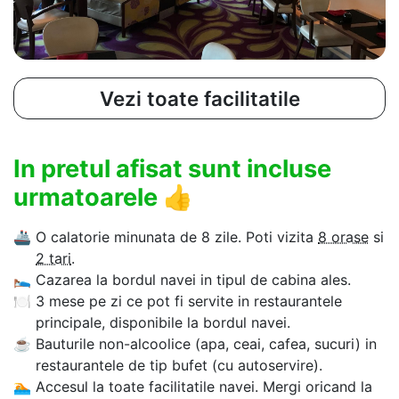
Vezi toate facilitatile
In pretul afisat sunt incluse
urmatoarele
👍
🚢
O calatorie minunata de 8 zile. Poti vizita
8 orase
si
2 tari
.
🛌
Cazarea la bordul navei in tipul de cabina ales.
🍽
3 mese pe zi ce pot fi servite in restaurantele
principale, disponibile la bordul navei.
☕
Bauturile non-alcoolice (apa, ceai, cafea, sucuri) in
restaurantele de tip bufet (cu autoservire).
🏊‍
Accesul la toate facilitatile navei. Mergi oricand la