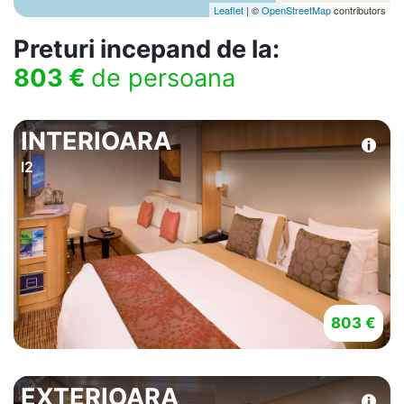
Leaflet
| ©
OpenStreetMap
contributors
Preturi incepand de la:
803 €
de persoana
INTERIOARA
I2
803 €
EXTERIOARA