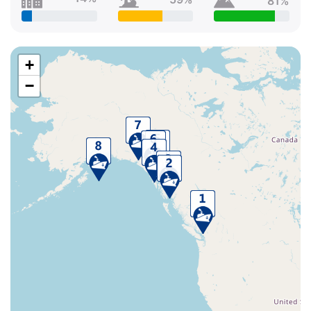
81%
+
−