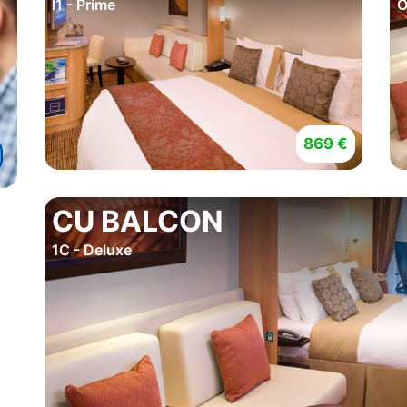
I1 - Prime
O
869 €
CU BALCON
1C - Deluxe