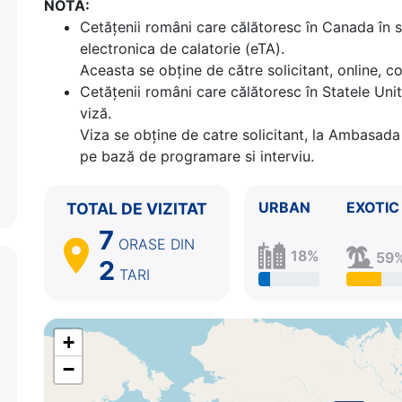
NOTA:
7.
Navigare (Pasajul Interior)
SUA
0:00 - 0:00
Cetăţenii români care călătoresc în Canada în s
8.
Vancouver, British Columbia
Canada
06:00 -
electronica de calatorie (eTA).
Aceasta se obține de către solicitant, online, c
Cetăţenii români care călătoresc în Statele Unit
viză.
Viza se obține de catre solicitant, la Ambasada 
pe bază de programare si interviu.
URBAN
EXOTIC
TOTAL DE VIZITAT
7
ORASE
DIN
18%
59
2
TARI
+
−