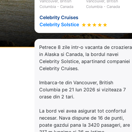
Vancouver, British
Vancouver, British
Columbia - Canada
Columbia - Canada
Celebrity Cruises
Celebrity Solstice
Petrece 8 zile intr-o vacanta de croaziera
in Alaska si Canada, la bordul navei
Celebrity Solstice, apartinand companiei
Celebrity Cruises.
Imbarca-te din Vancouver, British
Columbia pe 21 Iun 2026 si viziteaza 7
orase din 2 tari.
La bord vei avea asigurat tot confortul
necesar. Nava dispune de 16 de punti,
poate gazdui pana la 3420 pasageri, are
317 m lungime si 36 m latime.