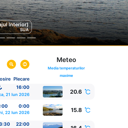
jul Interior)
int, Alaska
SUA
SUA
Meteo
Media temperaturilor
maxime
osire
Plecare
lumbia,
16:00
20.6
bia,
Canada
a, 21 Iun 2026
:00
0:00
15.8
ni, 22 Iun 2026
3:30
22:00