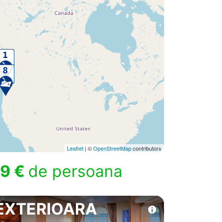
Leaflet
| ©
OpenStreetMap
contributors
9 €
de persoana
EXTERIOARA