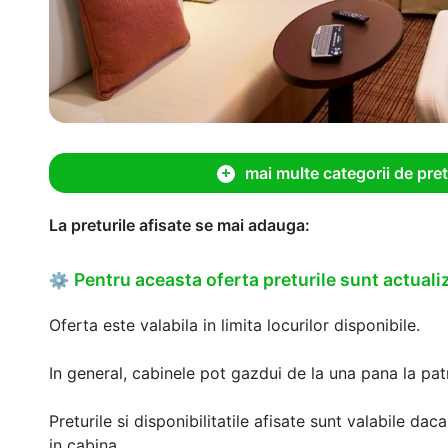
mai multe categorii de pret
La preturile afisate se mai adauga:
Pentru aceasta oferta preturile sunt actualiz
⚙
Oferta este valabila in limita locurilor disponibile.
In general, cabinele pot gazdui de la una pana la patr
Preturile si disponibilitatile afisate sunt valabile d
in cabina.