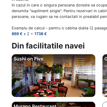
In cazul in care o singura persoana doreste sa ocupe
denumita "supliment single". Pentru rezervari in cab
persoane, va rugam sa ne contactati in prealabil pentr
Exemplu de calcul - pentru o cabina dubla (2 pasag
869 €
x 2 =
1738 €
Din facilitatile navei
Sushi on Five
G
Murano Restaurant