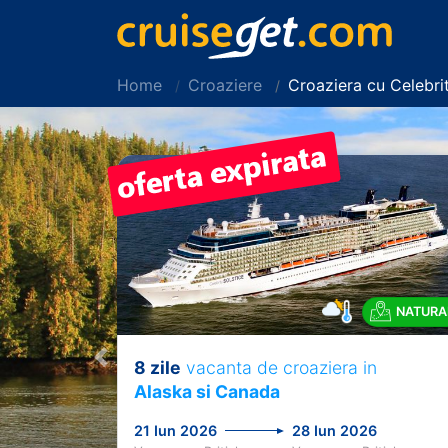
Home
Croaziere
Croaziera cu Celebr
NATURA
8 zile
vacanta de croaziera in
Previous
Alaska si Canada
21 Iun 2026
28 Iun 2026