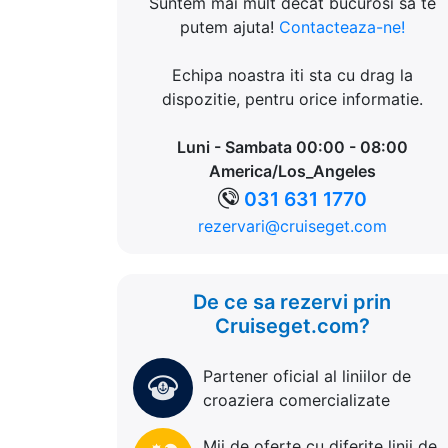
Suntem mai mult decat bucurosi sa te
putem ajuta!
Contacteaza-ne!
Echipa noastra iti sta cu drag la
dispozitie, pentru orice informatie.
Luni - Sambata 00:00 - 08:00
America/Los_Angeles
031 631 1770
rezervari@cruiseget.com
De ce sa rezervi prin
Cruiseget.com?
Partener oficial al liniilor de
croaziera comercializate
Mii de oferte cu diferite linii de