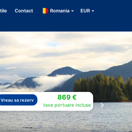
tile
Contact
Romania
EUR
869 €
Vreau sa rezerv
taxe portuare incluse
Next