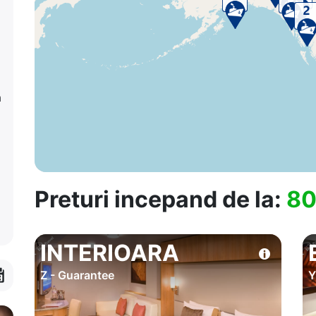
a
Preturi incepand de la:
80
INTERIOARA
Z - Guarantee
Y