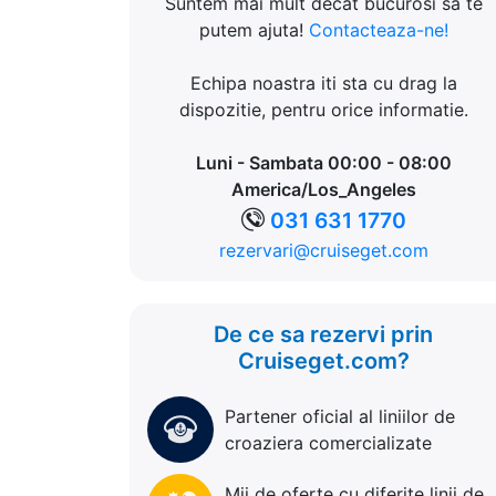
Suntem mai mult decat bucurosi sa te
putem ajuta!
Contacteaza-ne!
Echipa noastra iti sta cu drag la
dispozitie, pentru orice informatie.
Luni - Sambata 00:00 - 08:00
America/Los_Angeles
031 631 1770
rezervari@cruiseget.com
De ce sa rezervi prin
Cruiseget.com?
Partener oficial al liniilor de
croaziera comercializate
Mii de oferte cu diferite linii de