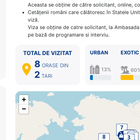
8.
Seward, Alaska
SUA
06:00 - ⚓
Aceasta se obține de către solicitant, online, c
Cetăţenii români care călătoresc în Statele Unit
viză.
Viza se obține de catre solicitant, la Ambasada 
pe bază de programare si interviu.
URBAN
EXOTIC
TOTAL DE VIZITAT
8
ORASE
DIN
13%
60
2
TARI
+
−