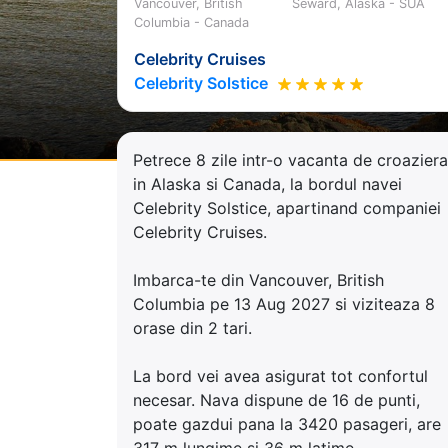
Vancouver, British
Seward, Alaska - SUA
Columbia - Canada
Celebrity Cruises
Celebrity Solstice
Petrece 8 zile intr-o vacanta de croaziera
in Alaska si Canada, la bordul navei
Celebrity Solstice, apartinand companiei
Celebrity Cruises.
Imbarca-te din Vancouver, British
Columbia pe 13 Aug 2027 si viziteaza 8
orase din 2 tari.
La bord vei avea asigurat tot confortul
necesar. Nava dispune de 16 de punti,
poate gazdui pana la 3420 pasageri, are
317 m lungime si 36 m latime.