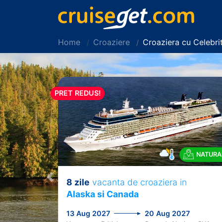
Home
Croaziere
Croaziera cu Celebri
PRET REDUS!
NATURA
8 zile
vacanta de croaziera in
Previous
Alaska si Canada
13 Aug 2027
20 Aug 2027