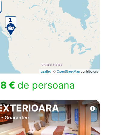
Leaflet
| ©
OpenStreetMap
contributors
8 €
de persoana
EXTERIOARA
 - Guarantee