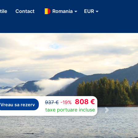
tile
Contact
Romania
EUR
808 €
937 €
-19%
Vreau sa rezerv
taxe portuare incluse
Next