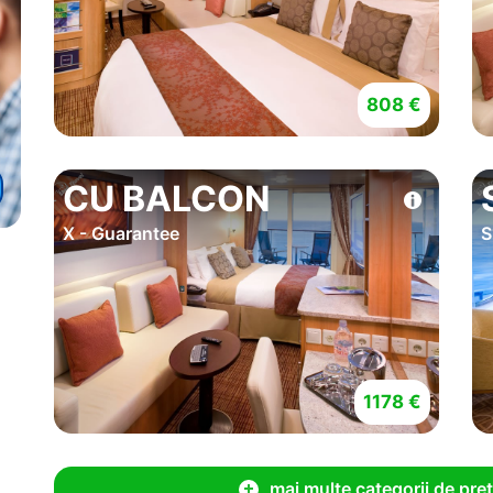
808 €
CU BALCON
X - Guarantee
S
1178 €
mai multe categorii de pret