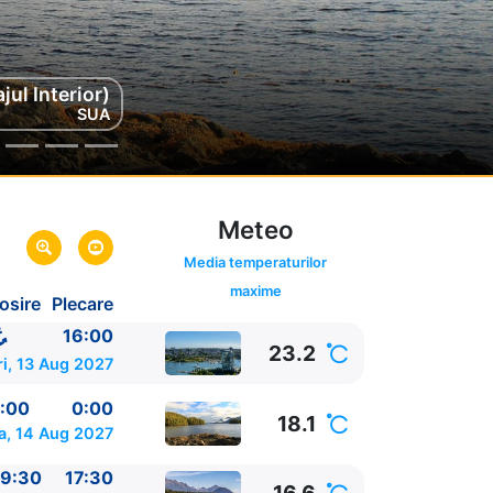
jul Interior)
Alaska
SUA
SUA
Meteo
Media temperaturilor
maxime
osire
Plecare
olumbia,
16:00
23.2
ri, 13 Aug 2027
:00
0:00
18.1
a, 14 Aug 2027
9:30
17:30