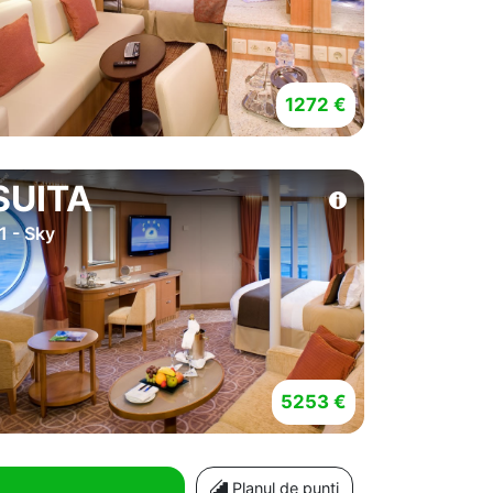
1272 €
SUITA
1 - Sky
5253 €
Planul de punti