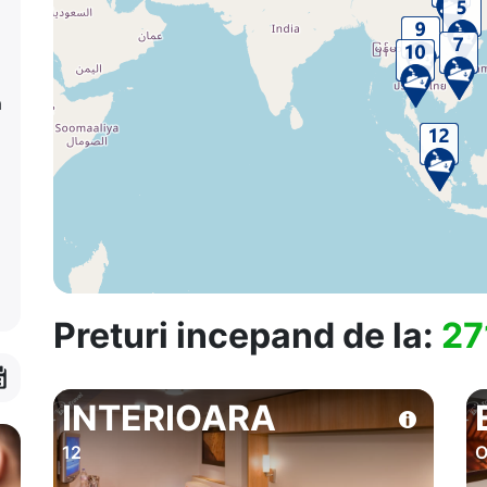
a
Preturi incepand de la:
27
INTERIOARA
12
O