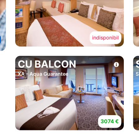
indisponibil
CU BALCON
XA - Aqua Guarantee
S
3074 €