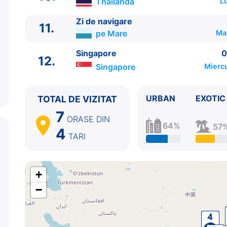
Thailanda
Lu
10.
Ko Samui
Thailanda
09:00 - 18:00
11.
Zi de navigare
pe Mare
0:00 - 0:00
Zi de navigare
11.
12.
Singapore
Singapore
07:00 - ⚓
pe Mare
Mar
Singapore
0
12.
Singapore
Miercu
URBAN
EXOTIC
TOTAL DE VIZITAT
7
ORASE
DIN
64%
57
4
TARI
+
−