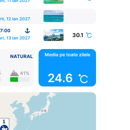
ni, 11 Ian 2027
ti, 12 Ian 2027
7:00
30.1
ri, 13 Ian 2027
Media pe toate zilele
NATURAL
%
41%
24.6