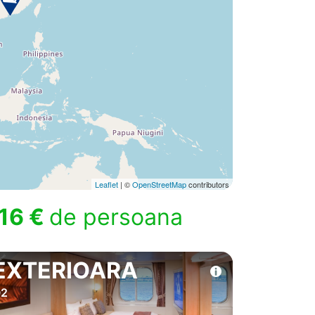
Leaflet
| ©
OpenStreetMap
contributors
16 €
de persoana
EXTERIOARA
2