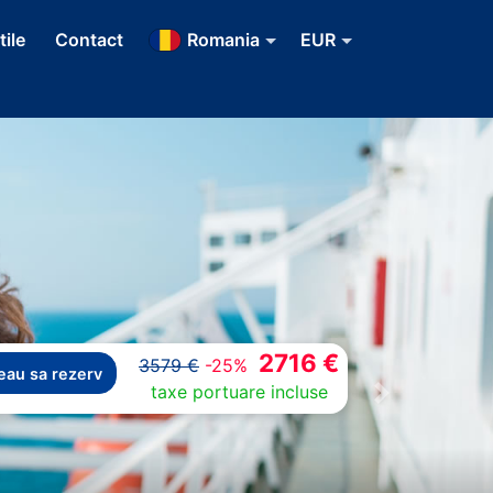
tile
Contact
Romania
EUR
2716 €
3579 €
-25%
eau sa rezerv
taxe portuare incluse
Next