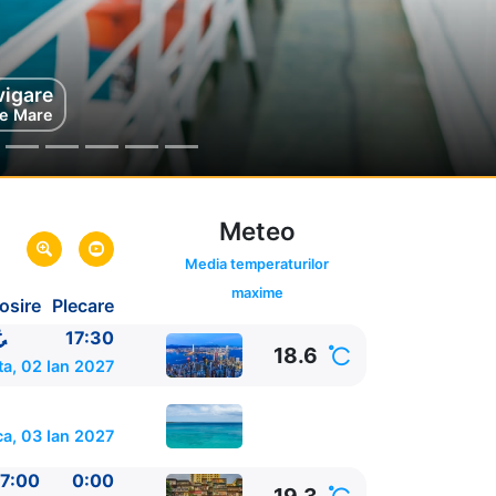
vigare
e Mare
Meteo
Media temperaturilor
maxime
osire
Plecare
17:30
18.6
a, 02 Ian 2027
a, 03 Ian 2027
7:00
0:00