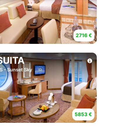
2716 €
SUITA
S - Sunset Sky
5853 €