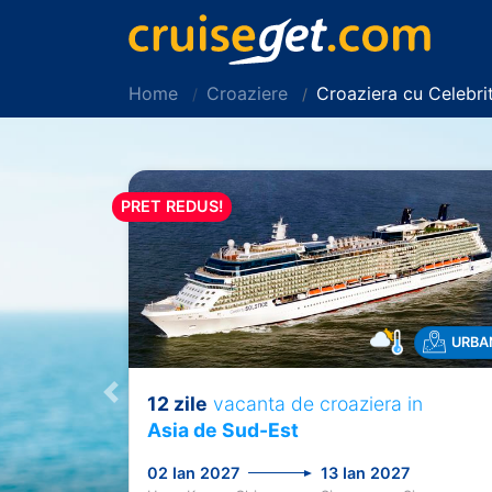
Home
Croaziere
Croaziera cu Celebri
PRET REDUS!
URBA
12 zile
vacanta de croaziera in
Previous
Asia de Sud-Est
02 Ian 2027
13 Ian 2027