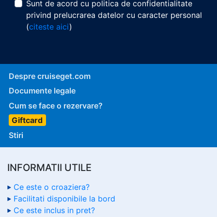
Sunt de acord cu politica de confidentialitate
privind prelucrarea datelor cu caracter personal
(
citeste aici
)
Despre cruiseget.com
Documente legale
Cum se face o rezervare?
Giftcard
Stiri
INFORMATII UTILE
Ce este o croaziera?
Facilitati disponibile la bord
Ce este inclus in pret?