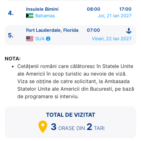
Insulele Bimini
08:00
17:00
4.
Bahamas
Joi, 21 Ian 2027
Fort Lauderdale, Florida
07:00
5.
Vineri, 22 Ian 2027
SUA
ITINERARIU
Ziua | Portul | Sosire - Plecare
NOTA:
----------------------------------------
Cetăţenii români care călătoresc în Statele Unite
1.
Fort Lauderdale, Florida
SUA
⚓ - 16:00
ale Americii în scop turistic au nevoie de viză.
2.
Zi de navigare
pe Mare
0:00 - 0:00
Viza se obține de catre solicitant, la Ambasada
3.
Key West, Florida
SUA
08:00 - 17:00
Statelor Unite ale Americii din Bucuresti, pe bază
4.
Insulele Bimini
Bahamas
08:00 - 17:00
de programare si interviu.
5.
Fort Lauderdale, Florida
SUA
07:00 - ⚓
TOTAL DE VIZITAT
3
2
ORASE
DIN
TARI