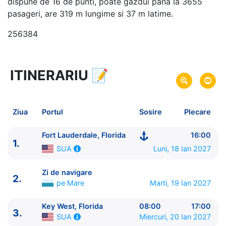
dispune de 16 de punti, poate gazdui pana la 3655
pasageri, are 319 m lungime si 37 m latime.
256384
ITINERARIU
📝
5 zile
vacanta de croaziera in
Florida si Bahamas -
link oferta
18 Ian 2027
din Fort Lauderdale, Florida,
Plecare pe
Ziua
Portul
Sosire
Plecare
SUA
22 Ian 2027
in Fort Lauderdale, Florida,
Sosire pe
Fort Lauderdale, Florida
16:00
1.
SUA
Luni, 18 Ian 2027
SUA
Celebrity Cruises
Zi de navigare
2.
Celebrity Reflection
★★★★★
pe Mare
Marti, 19 Ian 2027
Key West, Florida
08:00
17:00
3.
Miercuri, 20 Ian 2027
SUA