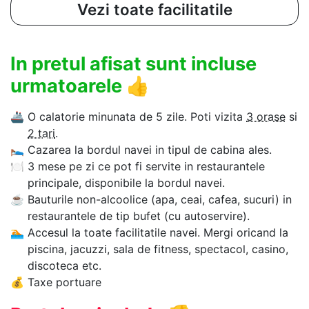
Vezi toate facilitatile
In pretul afisat sunt incluse
urmatoarele
👍
🚢
O calatorie minunata de 5 zile. Poti vizita
3 orase
si
2 tari
.
🛌
Cazarea la bordul navei in tipul de cabina ales.
🍽
3 mese pe zi ce pot fi servite in restaurantele
principale, disponibile la bordul navei.
☕
Bauturile non-alcoolice (apa, ceai, cafea, sucuri) in
restaurantele de tip bufet (cu autoservire).
🏊‍
Accesul la toate facilitatile navei. Mergi oricand la
piscina, jacuzzi, sala de fitness, spectacol, casino,
discoteca etc.
💰
Taxe portuare