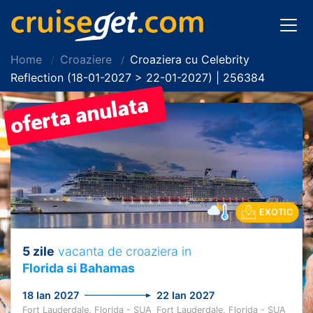
Home
Croaziere
Croaziera cu Celebrity
Reflection (18-01-2027 > 22-01-2027) | 256384
EXOTIC
5 zile
vacanta de croaziera in
Florida si Bahamas
18 Ian 2027
22 Ian 2027
Fort Lauderdale, Florida - SUA
Fort Lauderdale, Florida - SUA