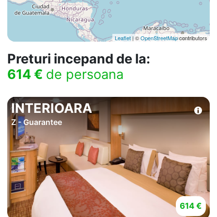
Leaflet
| ©
OpenStreetMap
contributors
Preturi incepand de la:
614 €
de persoana
INTERIOARA
Z - Guarantee
614 €