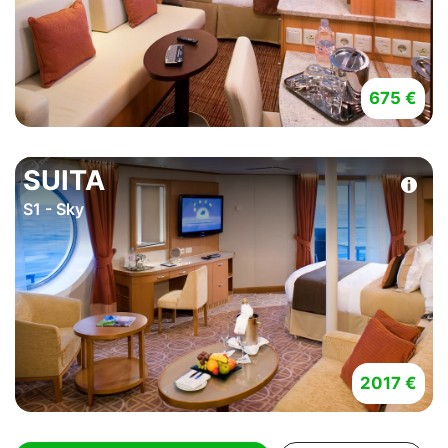
675 €
SUITA
S1 - Sky
2017 €