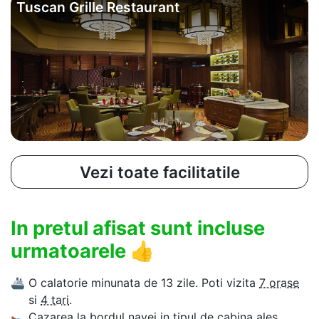
Tuscan Grille Restaurant
Vezi toate facilitatile
In pretul afisat sunt incluse
urmatoarele
👍
🚢
O calatorie minunata de 13 zile. Poti vizita
7 orase
si
4 tari
.
🛌
Cazarea la bordul navei in tipul de cabina ales.