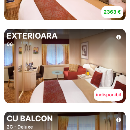
2363 €
EXTERIOARA
08
indisponibil
CU BALCON
2C - Deluxe