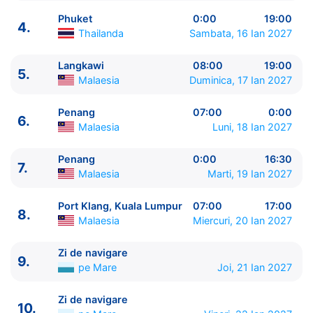
Phuket
0:00
19:00
4.
Thailanda
Sambata, 16 Ian 2027
Langkawi
08:00
19:00
5.
ITINERARIU
Malaesia
Duminica, 17 Ian 2027
Ziua | Portul | Sosire - Plecare
----------------------------------------
Penang
07:00
0:00
6.
1.
Singapore
Singapore
⚓ - 18:00
Malaesia
Luni, 18 Ian 2027
2.
Zi de navigare
pe Mare
0:00 - 0:00
3.
Phuket
Thailanda
07:00 - 0:00
Penang
0:00
16:30
7.
Malaesia
Marti, 19 Ian 2027
4.
Phuket
Thailanda
0:00 - 19:00
5.
Langkawi
Malaesia
08:00 - 19:00
Port Klang, Kuala Lumpur
07:00
17:00
6.
Penang
Malaesia
07:00 - 0:00
8.
Malaesia
Miercuri, 20 Ian 2027
7.
Penang
Malaesia
0:00 - 16:30
8.
Port Klang, Kuala Lumpur
Malaesia
07:00 - 17:00
Zi de navigare
9.
Zi de navigare
pe Mare
0:00 - 0:00
9.
pe Mare
Joi, 21 Ian 2027
10.
Zi de navigare
pe Mare
0:00 - 0:00
11.
Celukan Bawang, Bali
Indonezia
11:00 - 22:00
Zi de navigare
10.
12.
Benoa, Bali
Indonezia
08:00 - 0:00