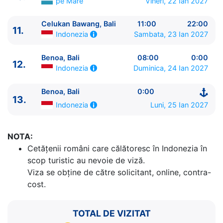
pe Mare
Vineri, 22 Ian 2027
13.
Benoa, Bali
Indonezia
0:00 - ⚓
Celukan Bawang, Bali
11:00
22:00
11.
Sambata, 23 Ian 2027
Indonezia
Benoa, Bali
08:00
0:00
12.
Duminica, 24 Ian 2027
Indonezia
Benoa, Bali
0:00
13.
Luni, 25 Ian 2027
Indonezia
NOTA:
Cetăţenii români care călătoresc în Indonezia în
scop turistic au nevoie de viză.
Viza se obține de către solicitant, online, contra-
cost.
TOTAL DE VIZITAT