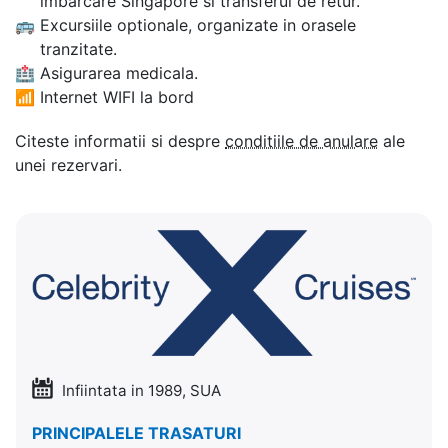
imbarcare Singapore si transferul de retur.
🚌
Excursiile optionale, organizate in orasele
tranzitate.
🏥
Asigurarea medicala.
📶
Internet WIFI la bord
Citeste informatii si despre
conditiile de anulare
ale
unei rezervari.
Infiintata in 1989, SUA
PRINCIPALELE TRASATURI