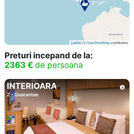
Leaflet
| ©
OpenStreetMap
contributors
Preturi incepand de la:
2363 €
de persoana
INTERIOARA
Z - Guarantee