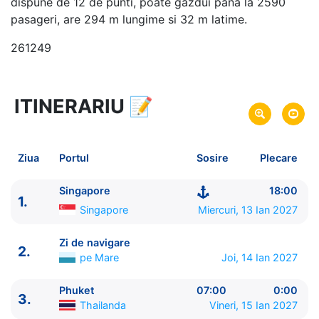
dispune de 12 de punti, poate gazdui pana la 2590
pasageri, are 294 m lungime si 32 m latime.
261249
ITINERARIU
📝
13 zile
vacanta de croaziera in
Asia de Sud-Est -
link oferta
13 Ian 2027
din Singapore,
Singapore
Plecare pe
Ziua
Portul
Sosire
Plecare
25 Ian 2027
in Benoa, Bali,
Indonezia
Sosire pe
Singapore
18:00
1.
Celebrity Cruises
Singapore
Miercuri, 13 Ian 2027
Celebrity Millennium
★★★★★
Zi de navigare
2.
pe Mare
Joi, 14 Ian 2027
Phuket
07:00
0:00
3.
Thailanda
Vineri, 15 Ian 2027