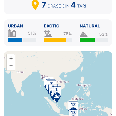
7
4
ORASE
DIN
TARI
URBAN
EXOTIC
NATURAL
51%
78%
53%
+
−