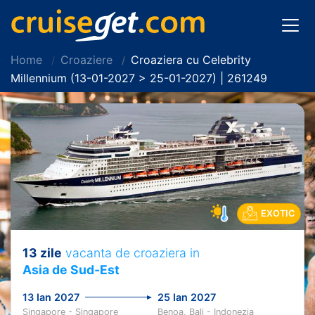
Home
Croaziere
Croaziera cu Celebrity
Millennium (13-01-2027 > 25-01-2027) | 261249
EXOTIC
13 zile
vacanta de croaziera in
Asia de Sud-Est
13 Ian 2027
25 Ian 2027
Singapore - Singapore
Benoa, Bali - Indonezia