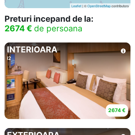
Leaflet
| ©
OpenStreetMap
contributors
Preturi incepand de la:
2674 €
de persoana
INTERIOARA
I2
2674 €