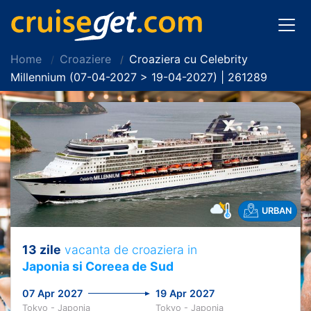
Home
Croaziere
Croaziera cu Celebrity
Millennium (07-04-2027 > 19-04-2027) | 261289
URBAN
13 zile
vacanta de croaziera in
Japonia si Coreea de Sud
07 Apr 2027
19 Apr 2027
Tokyo - Japonia
Tokyo - Japonia