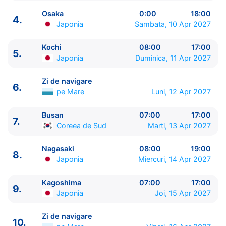
Osaka
0:00
18:00
4.
Japonia
Sambata, 10 Apr 2027
Kochi
08:00
17:00
5.
ITINERARIU
Japonia
Duminica, 11 Apr 2027
Ziua | Portul | Sosire - Plecare
----------------------------------------
Zi de navigare
6.
1.
Tokyo
Japonia
⚓ - 16:30
pe Mare
Luni, 12 Apr 2027
2.
Zi de navigare
pe Mare
0:00 - 0:00
3.
Osaka
Japonia
08:00 - 0:00
Busan
07:00
17:00
7.
Coreea de Sud
Marti, 13 Apr 2027
4.
Osaka
Japonia
0:00 - 18:00
5.
Kochi
Japonia
08:00 - 17:00
Nagasaki
08:00
19:00
6.
Zi de navigare
pe Mare
0:00 - 0:00
8.
Japonia
Miercuri, 14 Apr 2027
7.
Busan
Coreea de Sud
07:00 - 17:00
8.
Nagasaki
Japonia
08:00 - 19:00
Kagoshima
07:00
17:00
9.
Kagoshima
Japonia
07:00 - 17:00
9.
Japonia
Joi, 15 Apr 2027
10.
Zi de navigare
pe Mare
0:00 - 0:00
11.
Shimizu
Japonia
07:00 - 18:00
Zi de navigare
10.
12.
Tokyo
Japonia
08:00 - 0:00