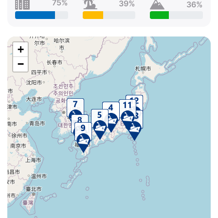
75%
39%
36%
+
−