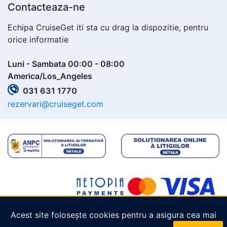
Contacteaza-ne
Echipa CruiseGet iti sta cu drag la dispozitie, pentru
orice informatie
Luni - Sambata 00:00 - 08:00
America/Los_Angeles
031 631 1770
rezervari@cruiseget.com
Acest site folosește cookies pentru a asigura cea mai
Copyright © 2026
Cruiseget.com
. Toate drepturile