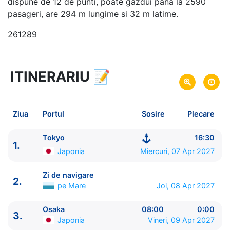
dispune de 12 de punti, poate gazdui pana la 2590
pasageri, are 294 m lungime si 32 m latime.
261289
ITINERARIU
📝
13 zile
vacanta de croaziera in
Japonia si Coreea de Sud -
link oferta
07 Apr 2027
din Tokyo,
Japonia
Plecare pe
Ziua
Portul
Sosire
Plecare
19 Apr 2027
in Tokyo,
Japonia
Sosire pe
Tokyo
16:30
1.
Celebrity Cruises
Japonia
Miercuri, 07 Apr 2027
Celebrity Millennium
★★★★★
Zi de navigare
2.
pe Mare
Joi, 08 Apr 2027
Osaka
08:00
0:00
3.
Japonia
Vineri, 09 Apr 2027