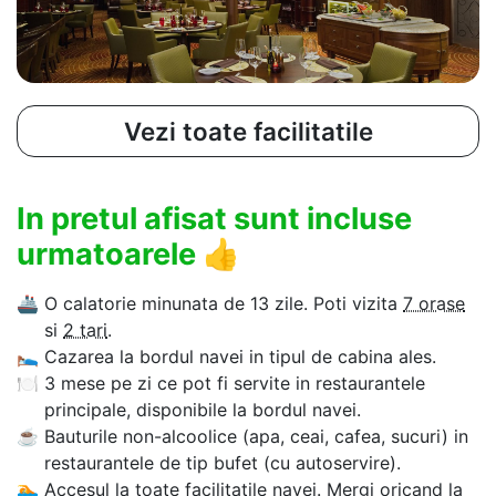
Vezi toate facilitatile
In pretul afisat sunt incluse
urmatoarele
👍
🚢
O calatorie minunata de 13 zile. Poti vizita
7 orase
si
2 tari
.
🛌
Cazarea la bordul navei in tipul de cabina ales.
🍽
3 mese pe zi ce pot fi servite in restaurantele
principale, disponibile la bordul navei.
☕
Bauturile non-alcoolice (apa, ceai, cafea, sucuri) in
restaurantele de tip bufet (cu autoservire).
🏊‍
Accesul la toate facilitatile navei. Mergi oricand la