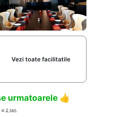
Vezi toate facilitatile
use urmatoarele
👍
si
2 tari
.