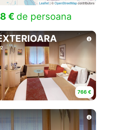
Leaflet
| ©
OpenStreetMap
contributors
8 €
de persoana
EXTERIOARA
2
766 €