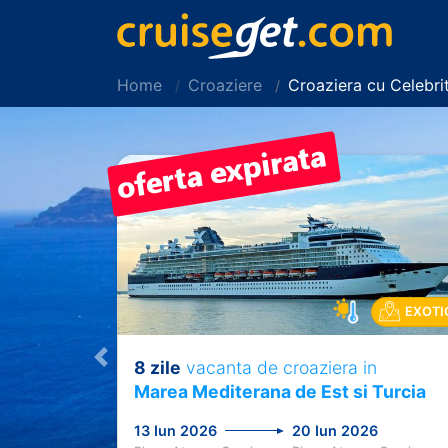
Home
Croaziere
Croaziera cu Celebri
EXOTI
8 zile
vacanta de croaziera in
Previous
Marea Mediterana de Est si Turcia
13 Iun 2026
20 Iun 2026