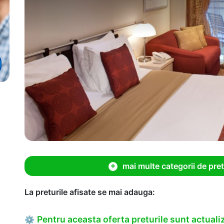
mai multe categorii de pret
La preturile afisate se mai adauga:
Pentru aceasta oferta preturile sunt actualiz
⚙