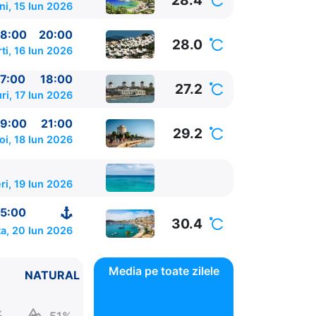
28.4
ni, 15 Iun 2026
8:00
20:00
28.0
ti, 16 Iun 2026
7:00
18:00
27.2
ri, 17 Iun 2026
9:00
21:00
29.2
oi, 18 Iun 2026
ri, 19 Iun 2026
5:00
30.4
a, 20 Iun 2026
Media pe toate zilele
NATURAL
%
51%