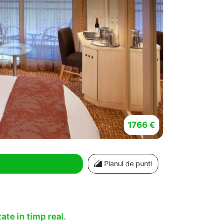
1766 €
Planul de punti
ate in timp real.