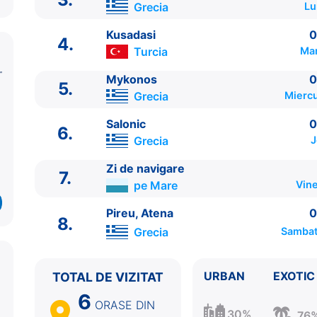
Grecia
Lu
Kusadasi
0
4.
Turcia
Mar
Mykonos
0
5.
Grecia
Miercu
ITINERARIU
Salonic
0
6.
Ziua | Portul | Sosire - Plecare
Grecia
J
----------------------------------------
Zi de navigare
1.
Pireu, Atena
Grecia
⚓ - 17:00
7.
pe Mare
Vine
2.
Santorini
Grecia
07:00 - 22:00
3.
Rodos
Grecia
09:00 - 19:00
Pireu, Atena
0
8.
4.
Kusadasi
Turcia
08:00 - 20:00
Grecia
Sambat
5.
Mykonos
Grecia
07:00 - 18:00
6.
Salonic
Grecia
09:00 - 21:00
7.
Zi de navigare
pe Mare
0:00 - 0:00
URBAN
EXOTIC
TOTAL DE VIZITAT
8.
Pireu, Atena
Grecia
05:00 - ⚓
6
ORASE
DIN
30%
76