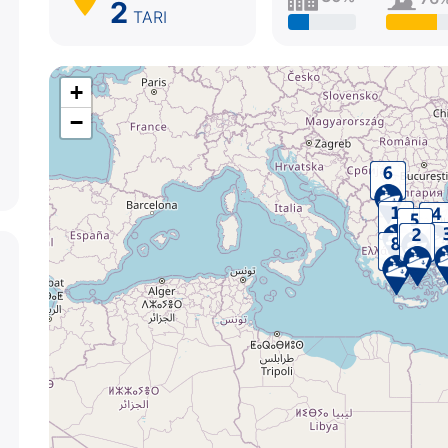
2
TARI
+
−