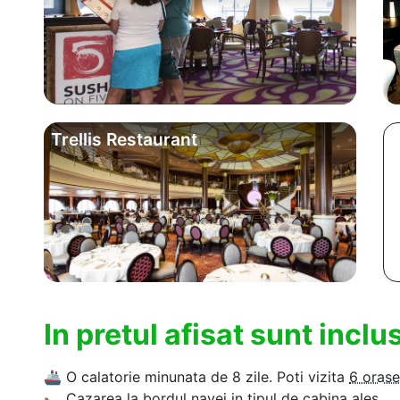
Trellis Restaurant
In pretul afisat sunt incl
🚢
O calatorie minunata de 8 zile. Poti vizita
6 orase
🛌
Cazarea la bordul navei in tipul de cabina ales.