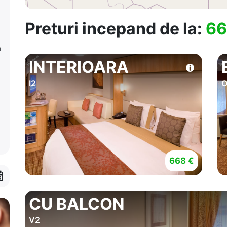
Preturi incepand de la:
66
a
INTERIOARA
I2
O
668 €
CU BALCON
V2