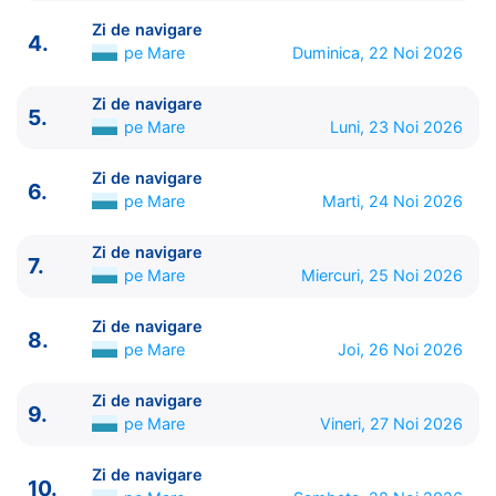
Zi de navigare
4.
pe Mare
Duminica, 22 Noi 2026
Zi de navigare
5.
ITINERARIU
pe Mare
Luni, 23 Noi 2026
Ziua | Portul | Sosire - Plecare
----------------------------------------
Zi de navigare
6.
1.
Barcelona
Spania
⚓ - 17:00
pe Mare
Marti, 24 Noi 2026
2.
Zi de navigare
pe Mare
0:00 - 0:00
3.
Tangier
Maroc
07:00 - 16:00
Zi de navigare
7.
pe Mare
Miercuri, 25 Noi 2026
4.
Zi de navigare
pe Mare
0:00 - 0:00
5.
Zi de navigare
pe Mare
0:00 - 0:00
Zi de navigare
6.
Zi de navigare
pe Mare
0:00 - 0:00
8.
pe Mare
Joi, 26 Noi 2026
7.
Zi de navigare
pe Mare
0:00 - 0:00
8.
Zi de navigare
pe Mare
0:00 - 0:00
Zi de navigare
9.
Zi de navigare
pe Mare
0:00 - 0:00
9.
pe Mare
Vineri, 27 Noi 2026
10.
Zi de navigare
pe Mare
0:00 - 0:00
11.
Salvador de Bahia
Brazilia
09:00 - 17:00
Zi de navigare
10.
12.
Zi de navigare
pe Mare
0:00 - 0:00