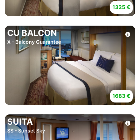
1325 €
CU BALCON
X - Balcony Guarantee
1683 €
SUITA
SS - Sunset Sky