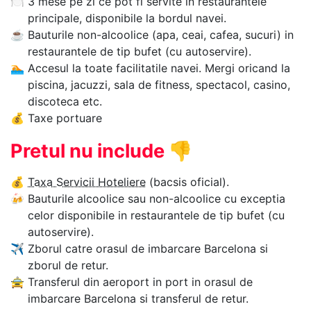
🍽
3 mese pe zi ce pot fi servite in restaurantele
principale, disponibile la bordul navei.
☕
Bauturile non-alcoolice (apa, ceai, cafea, sucuri) in
restaurantele de tip bufet (cu autoservire).
🏊‍
Accesul la toate facilitatile navei. Mergi oricand la
piscina, jacuzzi, sala de fitness, spectacol, casino,
discoteca etc.
💰
Taxe portuare
Pretul nu include
👎
💰
Taxa Servicii Hoteliere
(bacsis oficial).
🍻
Bauturile alcoolice sau non-alcoolice cu exceptia
celor disponibile in restaurantele de tip bufet (cu
autoservire).
✈
Zborul catre orasul de imbarcare Barcelona si
zborul de retur.
🚖
Transferul din aeroport in port in orasul de
imbarcare Barcelona si transferul de retur.