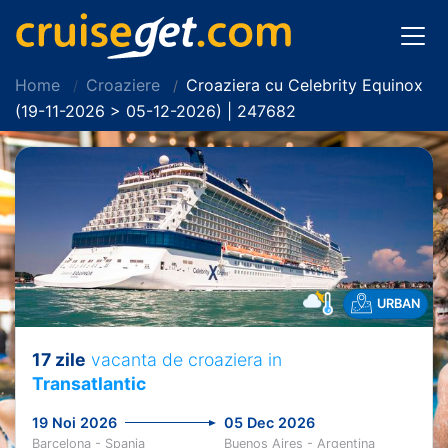
Home
Croaziere
Croaziera cu Celebrity Equinox
(19-11-2026 > 05-12-2026) | 247682
URBAN
17 zile
vacanta de croaziera in
Transatlantic
19 Noi 2026
05 Dec 2026
Barcelona - Spania
Buenos Aires - Argentina