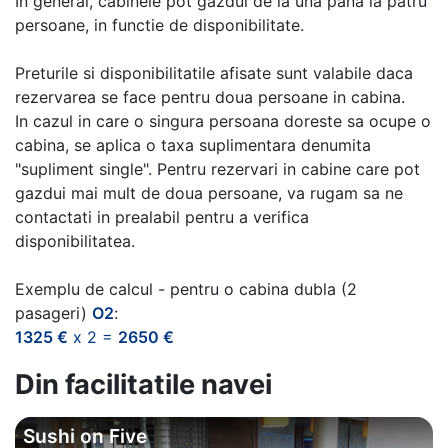
In general, cabinele pot gazdui de la una pana la patru
persoane, in functie de disponibilitate.
Preturile si disponibilitatile afisate sunt valabile daca
rezervarea se face pentru doua persoane in cabina.
In cazul in care o singura persoana doreste sa ocupe o
cabina, se aplica o taxa suplimentara denumita
"supliment single". Pentru rezervari in cabine care pot
gazdui mai mult de doua persoane, va rugam sa ne
contactati in prealabil pentru a verifica
disponibilitatea.
Exemplu de calcul - pentru o cabina dubla (2
pasageri)
O2
:
1325 €
x 2 =
2650 €
Din facilitatile navei
Sushi on Five