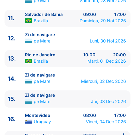
pe Mare
Sambata, 28 Noi 2026
13.
Rio de Janeiro
Brazilia
10:00 - 20:00
14.
Zi de navigare
pe Mare
0:00 - 0:00
Salvador de Bahia
09:00
17:00
11.
15.
Zi de navigare
pe Mare
0:00 - 0:00
Brazilia
Duminica, 29 Noi 2026
16.
Montevideo
Uruguay
08:00 - 17:00
17.
Buenos Aires
Argentina
05:00 - ⚓
Zi de navigare
12.
pe Mare
Luni, 30 Noi 2026
Rio de Janeiro
10:00
20:00
13.
Brazilia
Marti, 01 Dec 2026
Zi de navigare
14.
pe Mare
Miercuri, 02 Dec 2026
Zi de navigare
15.
pe Mare
Joi, 03 Dec 2026
Montevideo
08:00
17:00
16.
Uruguay
Vineri, 04 Dec 2026