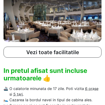
Vezi toate facilitatile
In pretul afisat sunt incluse
urmatoarele
👍
🚢
O calatorie minunata de 17 zile. Poti vizita
6 orase
si
5 tari
.
🛌
Cazarea la bordul navei in tipul de cabina ales.