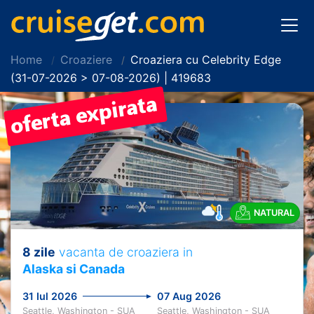
Home
Croaziere
Croaziera cu Celebrity Edge
(31-07-2026 > 07-08-2026) | 419683
NATURAL
8 zile
vacanta de croaziera in
Alaska si Canada
31 Iul 2026
07 Aug 2026
Seattle, Washington - SUA
Seattle, Washington - SUA