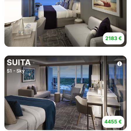
2183 €
SUITA
S1 - Sky
4455 €