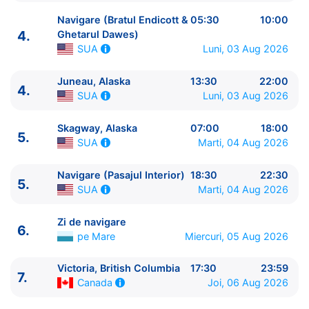
Navigare (Bratul Endicott &
05:30
10:00
4.
Ghetarul Dawes)
Luni, 03 Aug 2026
SUA
ITINERARIU
Juneau, Alaska
13:30
22:00
4.
Ziua | Portul | Sosire - Plecare
Luni, 03 Aug 2026
SUA
----------------------------------------
1.
Seattle, Washington
SUA
⚓ - 16:00
Skagway, Alaska
07:00
18:00
5.
2.
Zi de navigare
pe Mare
0:00 - 0:00
Marti, 04 Aug 2026
SUA
3.
Ketchikan, Alaska
SUA
07:00 - 16:00
4.
Navigare (Bratul Endicott & Ghetarul Dawes)
Navigare (Pasajul Interior)
18:30
22:30
5.
SUA
05:30 - 10:00
Marti, 04 Aug 2026
SUA
4.
Juneau, Alaska
SUA
13:30 - 22:00
5.
Skagway, Alaska
SUA
07:00 - 18:00
Zi de navigare
6.
pe Mare
Miercuri, 05 Aug 2026
5.
Navigare (Pasajul Interior)
SUA
18:30 - 22:30
6.
Zi de navigare
pe Mare
0:00 - 0:00
Victoria, British Columbia
17:30
23:59
7.
Victoria, British Columbia
Canada
17:30 - 23:59
7.
Joi, 06 Aug 2026
Canada
8.
Seattle, Washington
SUA
06:00 - ⚓