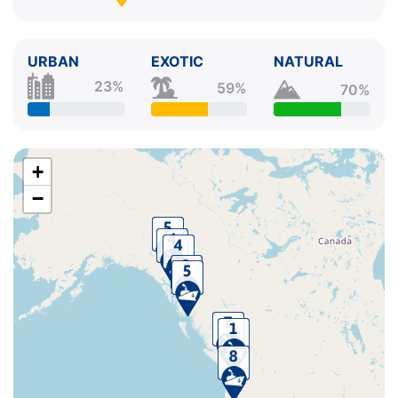
URBAN
EXOTIC
NATURAL
23%
59%
70%
+
−