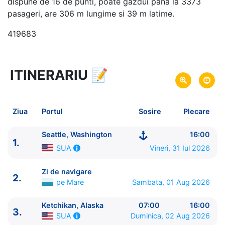
dispune de 16 de punti, poate gazdui pana la 3373
pasageri, are 306 m lungime si 39 m latime.
419683
ITINERARIU
📝
8 zile
vacanta de croaziera in
Alaska si Canada -
link oferta
31 Iul 2026
din Seattle, Washington,
SUA
Plecare pe
Ziua
Portul
Sosire
Plecare
07 Aug 2026
in Seattle, Washington,
SUA
Sosire pe
Seattle, Washington
16:00
1.
Celebrity Cruises
Vineri, 31 Iul 2026
SUA
Celebrity Edge
★★★★★
Zi de navigare
2.
pe Mare
Sambata, 01 Aug 2026
Ketchikan, Alaska
07:00
16:00
3.
Duminica, 02 Aug 2026
SUA