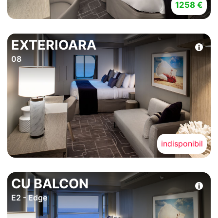
1258 €
EXTERIOARA
08
indisponibil
CU BALCON
E2 - Edge