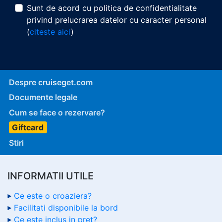
Sunt de acord cu politica de confidentialitate
privind prelucrarea datelor cu caracter personal
(
citeste aici
)
Despre cruiseget.com
Documente legale
Cum se face o rezervare?
Giftcard
Stiri
INFORMATII UTILE
Ce este o croaziera?
Facilitati disponibile la bord
Ce este inclus in pret?