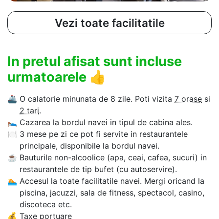
Vezi toate facilitatile
In pretul afisat sunt incluse
urmatoarele
👍
🚢
O calatorie minunata de 8 zile. Poti vizita
7 orase
si
2 tari
.
🛌
Cazarea la bordul navei in tipul de cabina ales.
🍽
3 mese pe zi ce pot fi servite in restaurantele
principale, disponibile la bordul navei.
☕
Bauturile non-alcoolice (apa, ceai, cafea, sucuri) in
restaurantele de tip bufet (cu autoservire).
🏊‍
Accesul la toate facilitatile navei. Mergi oricand la
piscina, jacuzzi, sala de fitness, spectacol, casino,
discoteca etc.
💰
Taxe portuare