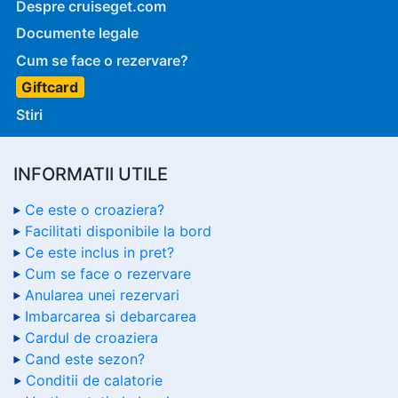
Despre cruiseget.com
Documente legale
Cum se face o rezervare?
Giftcard
Stiri
INFORMATII UTILE
Ce este o croaziera?
Facilitati disponibile la bord
Ce este inclus in pret?
Cum se face o rezervare
Anularea unei rezervari
Imbarcarea si debarcarea
Cardul de croaziera
Cand este sezon?
Conditii de calatorie