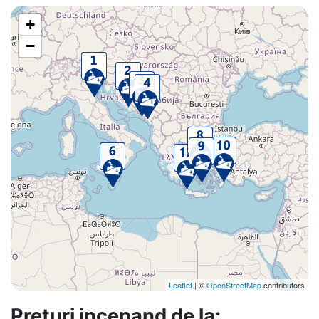
+
−
Leaflet
| ©
OpenStreetMap
contributors
Preturi incepand de la: