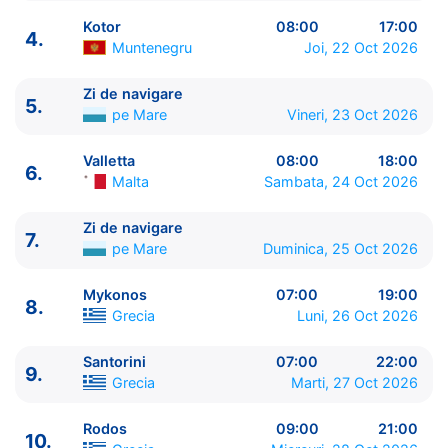
Kotor
08:00
17:00
4.
Muntenegru
Joi, 22 Oct 2026
Zi de navigare
5.
ITINERARIU
pe Mare
Vineri, 23 Oct 2026
Ziua | Portul | Sosire - Plecare
----------------------------------------
Valletta
08:00
18:00
6.
1.
Ravenna
Italia
⚓ - 17:00
Malta
Sambata, 24 Oct 2026
2.
Split
Croatia
08:00 - 19:00
3.
Dubrovnik
Croatia
07:00 - 20:00
Zi de navigare
7.
pe Mare
Duminica, 25 Oct 2026
4.
Kotor
Muntenegru
08:00 - 17:00
5.
Zi de navigare
pe Mare
0:00 - 0:00
Mykonos
07:00
19:00
6.
Valletta
Malta
08:00 - 18:00
8.
Grecia
Luni, 26 Oct 2026
7.
Zi de navigare
pe Mare
0:00 - 0:00
8.
Mykonos
Grecia
07:00 - 19:00
Santorini
07:00
22:00
9.
Santorini
Grecia
07:00 - 22:00
9.
Grecia
Marti, 27 Oct 2026
10.
Rodos
Grecia
09:00 - 21:00
11.
Zi de navigare
pe Mare
0:00 - 0:00
Rodos
09:00
21:00
10.
12.
Pireu, Atena
Grecia
05:00 - ⚓