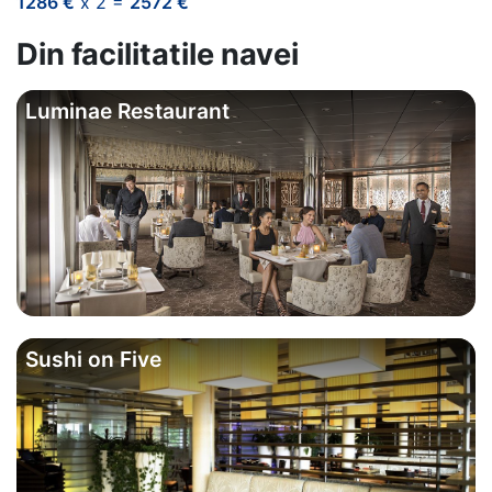
1286 €
x 2 =
2572 €
Din facilitatile navei
Luminae Restaurant
Sushi on Five