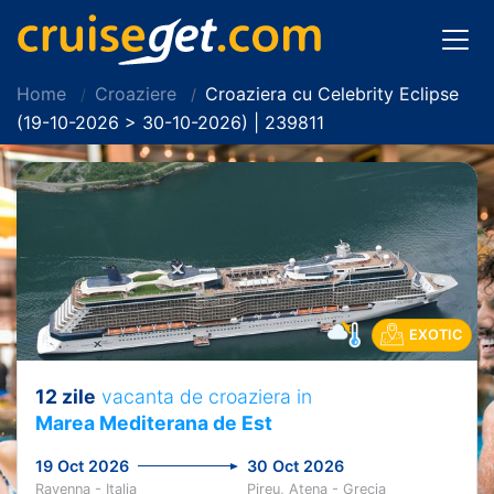
Home
Croaziere
Croaziera cu Celebrity Eclipse
(19-10-2026 > 30-10-2026) | 239811
EXOTIC
12 zile
vacanta de croaziera in
Marea Mediterana de Est
19 Oct 2026
30 Oct 2026
Ravenna - Italia
Pireu, Atena - Grecia