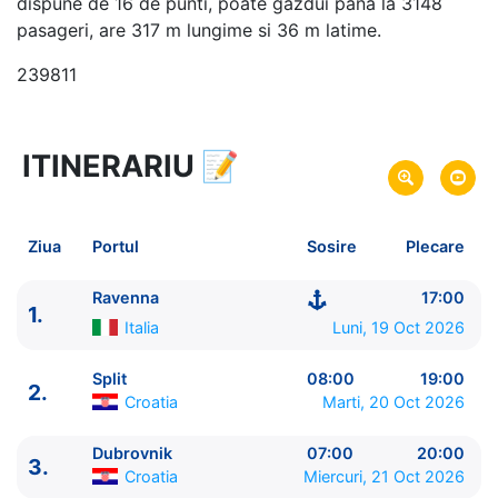
dispune de 16 de punti, poate gazdui pana la 3148
pasageri, are 317 m lungime si 36 m latime.
239811
ITINERARIU
📝
12 zile
vacanta de croaziera in
Marea Mediterana de Est -
link oferta
19 Oct 2026
din Ravenna,
Italia
Plecare pe
Ziua
Portul
Sosire
Plecare
30 Oct 2026
in Pireu, Atena,
Grecia
Sosire pe
Ravenna
17:00
1.
Celebrity Cruises
Italia
Luni, 19 Oct 2026
Celebrity Eclipse
★★★★★
Split
08:00
19:00
2.
Croatia
Marti, 20 Oct 2026
Dubrovnik
07:00
20:00
3.
Croatia
Miercuri, 21 Oct 2026