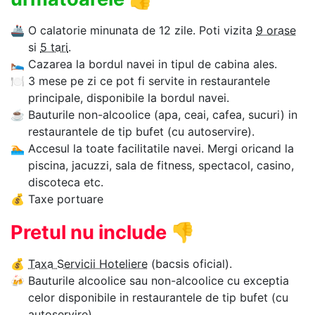
🚢
O calatorie minunata de 12 zile. Poti vizita
9 orase
si
5 tari
.
🛌
Cazarea la bordul navei in tipul de cabina ales.
🍽
3 mese pe zi ce pot fi servite in restaurantele
principale, disponibile la bordul navei.
☕
Bauturile non-alcoolice (apa, ceai, cafea, sucuri) in
restaurantele de tip bufet (cu autoservire).
🏊‍
Accesul la toate facilitatile navei. Mergi oricand la
piscina, jacuzzi, sala de fitness, spectacol, casino,
discoteca etc.
💰
Taxe portuare
Pretul nu include
👎
💰
Taxa Servicii Hoteliere
(bacsis oficial).
🍻
Bauturile alcoolice sau non-alcoolice cu exceptia
celor disponibile in restaurantele de tip bufet (cu
autoservire).