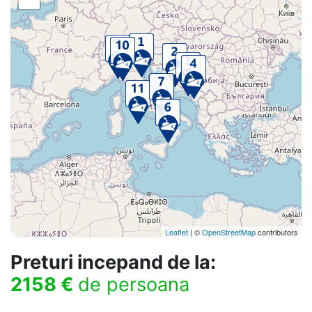
Leaflet
| ©
OpenStreetMap
contributors
Preturi incepand de la:
2158 €
de persoana