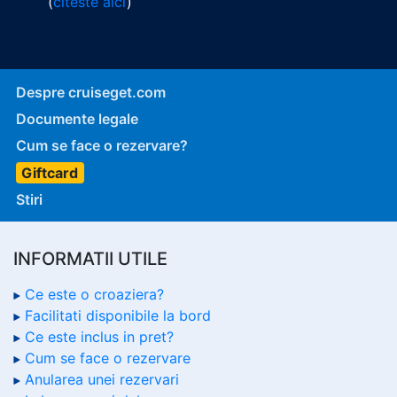
(
citeste aici
)
Despre cruiseget.com
Documente legale
Cum se face o rezervare?
Giftcard
Stiri
INFORMATII UTILE
Ce este o croaziera?
Facilitati disponibile la bord
Ce este inclus in pret?
Cum se face o rezervare
Anularea unei rezervari