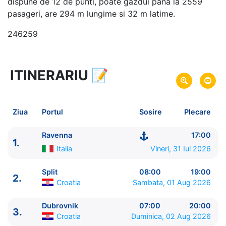
dispune de 12 de punti, poate gazdui pana la 2559
pasageri, are 294 m lungime si 32 m latime.
246259
ITINERARIU
📝
11 zile
vacanta de croaziera in
Marea Mediterana de Est -
link oferta
31 Iul 2026
din Ravenna,
Italia
Plecare pe
Ziua
Portul
Sosire
Plecare
10 Aug 2026
in Civitavecchia, Roma,
Italia
Sosire pe
Ravenna
17:00
1.
Celebrity Cruises
Italia
Vineri, 31 Iul 2026
Celebrity Constellation
★★★★★
Split
08:00
19:00
2.
Croatia
Sambata, 01 Aug 2026
Dubrovnik
07:00
20:00
3.
Croatia
Duminica, 02 Aug 2026