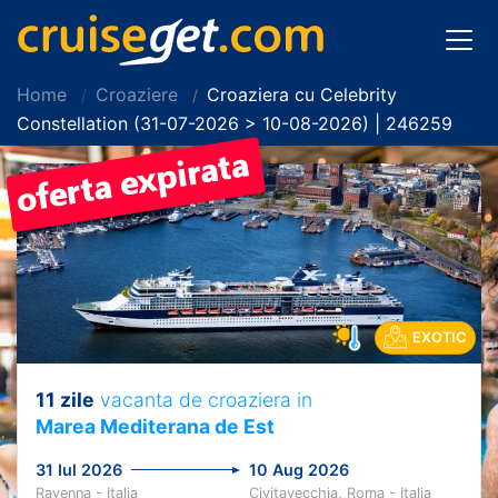
Home
Croaziere
Croaziera cu Celebrity
Constellation (31-07-2026 > 10-08-2026) | 246259
EXOTIC
11 zile
vacanta de croaziera in
Marea Mediterana de Est
31 Iul 2026
10 Aug 2026
Ravenna - Italia
Civitavecchia, Roma - Italia