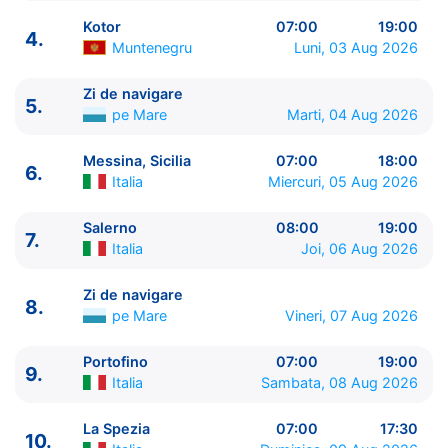
Kotor
07:00
19:00
4.
Muntenegru
Luni, 03 Aug 2026
Zi de navigare
5.
ITINERARIU
pe Mare
Marti, 04 Aug 2026
Ziua | Portul | Sosire - Plecare
----------------------------------------
Messina, Sicilia
07:00
18:00
6.
1.
Ravenna
Italia
⚓ - 17:00
Italia
Miercuri, 05 Aug 2026
2.
Split
Croatia
08:00 - 19:00
3.
Dubrovnik
Croatia
07:00 - 20:00
Salerno
08:00
19:00
7.
Italia
Joi, 06 Aug 2026
4.
Kotor
Muntenegru
07:00 - 19:00
5.
Zi de navigare
pe Mare
0:00 - 0:00
Zi de navigare
6.
Messina, Sicilia
Italia
07:00 - 18:00
8.
pe Mare
Vineri, 07 Aug 2026
7.
Salerno
Italia
08:00 - 19:00
8.
Zi de navigare
pe Mare
0:00 - 0:00
Portofino
07:00
19:00
9.
Portofino
Italia
07:00 - 19:00
9.
Italia
Sambata, 08 Aug 2026
10.
La Spezia
Italia
07:00 - 17:30
11.
Civitavecchia, Roma
Italia
05:00 - ⚓
La Spezia
07:00
17:30
10.