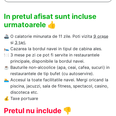
In pretul afisat sunt incluse
urmatoarele
👍
🚢
O calatorie minunata de 11 zile. Poti vizita
9 orase
si
3 tari
.
🛌
Cazarea la bordul navei in tipul de cabina ales.
🍽
3 mese pe zi ce pot fi servite in restaurantele
principale, disponibile la bordul navei.
☕
Bauturile non-alcoolice (apa, ceai, cafea, sucuri) in
restaurantele de tip bufet (cu autoservire).
🏊‍
Accesul la toate facilitatile navei. Mergi oricand la
piscina, jacuzzi, sala de fitness, spectacol, casino,
discoteca etc.
💰
Taxe portuare
Pretul nu include
👎