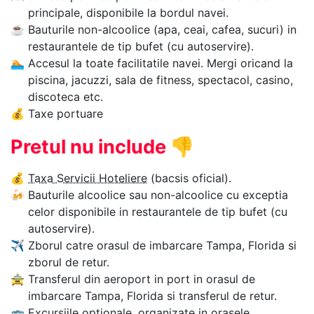
principale, disponibile la bordul navei.
☕
Bauturile non-alcoolice (apa, ceai, cafea, sucuri) in
restaurantele de tip bufet (cu autoservire).
🏊‍
Accesul la toate facilitatile navei. Mergi oricand la
piscina, jacuzzi, sala de fitness, spectacol, casino,
discoteca etc.
💰
Taxe portuare
Pretul nu include
👎
💰
Taxa Servicii Hoteliere
(bacsis oficial).
🍻
Bauturile alcoolice sau non-alcoolice cu exceptia
celor disponibile in restaurantele de tip bufet (cu
autoservire).
✈
Zborul catre orasul de imbarcare Tampa, Florida si
zborul de retur.
🚖
Transferul din aeroport in port in orasul de
imbarcare Tampa, Florida si transferul de retur.
🚌
Excursiile optionale, organizate in orasele