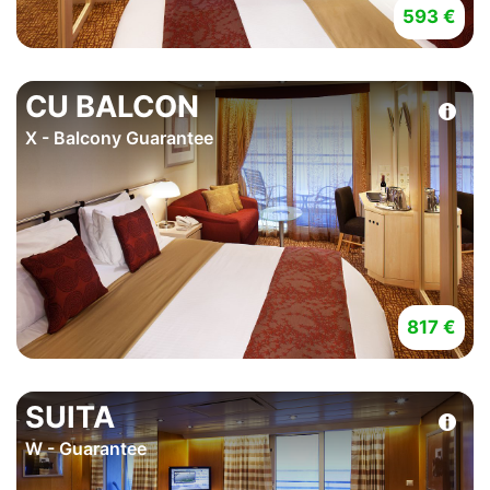
593 €
CU BALCON
X - Balcony Guarantee
817 €
SUITA
W - Guarantee