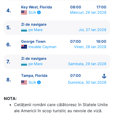
Key West, Florida
08:00
17:00
4.
Miercuri, 26 Ian 2028
SUA
Zi de navigare
ITINERARIU
5.
pe Mare
Joi, 27 Ian 2028
Ziua | Portul | Sosire - Plecare
----------------------------------------
George Town
07:00
16:00
6.
1.
Tampa, Florida
SUA
⚓ - 16:00
Insulele Cayman
Vineri, 28 Ian 2028
2.
Zi de navigare
pe Mare
0:00 - 0:00
3.
Insulele Bimini
Bahamas
08:00 - 17:00
Zi de navigare
7.
4.
Key West, Florida
SUA
08:00 - 17:00
pe Mare
Sambata, 29 Ian 2028
5.
Zi de navigare
pe Mare
0:00 - 0:00
Tampa, Florida
07:00
6.
George Town
Insulele Cayman
07:00 - 16:00
8.
7.
Zi de navigare
pe Mare
0:00 - 0:00
Duminica, 30 Ian 2028
SUA
8.
Tampa, Florida
SUA
07:00 - ⚓
NOTA:
Cetăţenii români care călătoresc în Statele Unite
ale Americii în scop turistic au nevoie de viză.