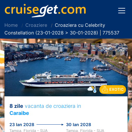
Home
Croaziere
Croaziera cu Celebrity
Constellation (23-01-2028 > 30-01-2028) | 775537
EXOTIC
8 zile
vacanta de croaziera in
Caraibe
23 Ian 2028
30 Ian 2028
Tampa, Florida - SUA
Tampa, Florida - SUA