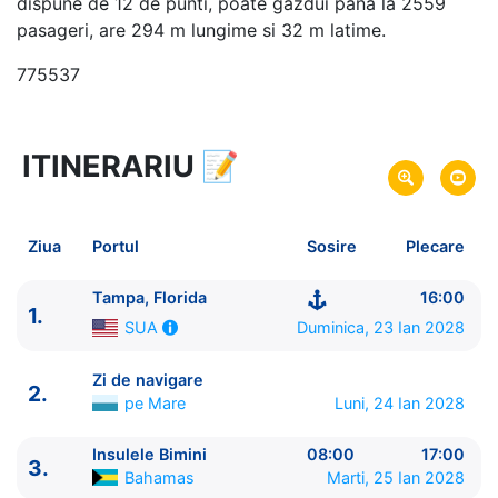
dispune de 12 de punti, poate gazdui pana la 2559
pasageri, are 294 m lungime si 32 m latime.
775537
ITINERARIU
📝
8 zile
vacanta de croaziera in
Caraibe -
link oferta
23 Ian 2028
din Tampa, Florida,
SUA
Plecare pe
Ziua
Portul
Sosire
Plecare
30 Ian 2028
in Tampa, Florida,
SUA
Sosire pe
Tampa, Florida
16:00
1.
Celebrity Cruises
Duminica, 23 Ian 2028
SUA
Celebrity Constellation
★★★★★
Zi de navigare
2.
pe Mare
Luni, 24 Ian 2028
Insulele Bimini
08:00
17:00
3.
Bahamas
Marti, 25 Ian 2028