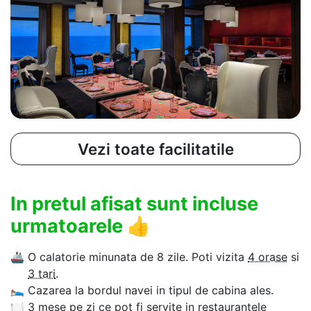
Vezi toate facilitatile
In pretul afisat sunt incluse
urmatoarele
👍
🚢
O calatorie minunata de 8 zile. Poti vizita
4 orase
si
3 tari
.
🛌
Cazarea la bordul navei in tipul de cabina ales.
🍽
3 mese pe zi ce pot fi servite in restaurantele