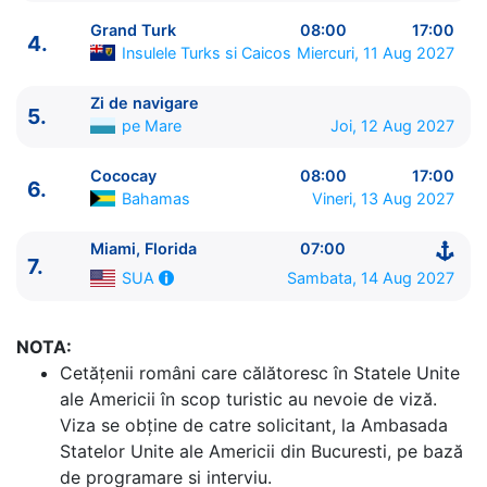
Grand Turk
08:00
17:00
4.
Insulele Turks si Caicos
Miercuri, 11 Aug 2027
Zi de navigare
5.
pe Mare
Joi, 12 Aug 2027
ITINERARIU
Cococay
08:00
17:00
6.
Bahamas
Vineri, 13 Aug 2027
Ziua | Portul | Sosire - Plecare
----------------------------------------
Miami, Florida
07:00
1.
Miami, Florida
SUA
⚓ - 16:00
7.
Sambata, 14 Aug 2027
SUA
2.
Zi de navigare
pe Mare
0:00 - 0:00
3.
Puerto Plata
Rep. Dominicana
08:00 - 17:00
4.
Grand Turk
Insulele Turks si Caicos
08:00 - 17:00
NOTA:
5.
Zi de navigare
pe Mare
0:00 - 0:00
Cetăţenii români care călătoresc în Statele Unite
6.
Cococay
Bahamas
08:00 - 17:00
ale Americii în scop turistic au nevoie de viză.
7.
Miami, Florida
SUA
07:00 - ⚓
Viza se obține de catre solicitant, la Ambasada
Statelor Unite ale Americii din Bucuresti, pe bază
de programare si interviu.