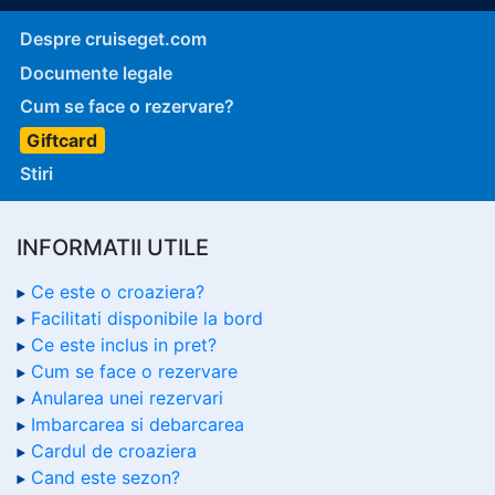
Despre cruiseget.com
Documente legale
Cum se face o rezervare?
Giftcard
Stiri
INFORMATII UTILE
Ce este o croaziera?
Facilitati disponibile la bord
Ce este inclus in pret?
Cum se face o rezervare
Anularea unei rezervari
Imbarcarea si debarcarea
Cardul de croaziera
Cand este sezon?