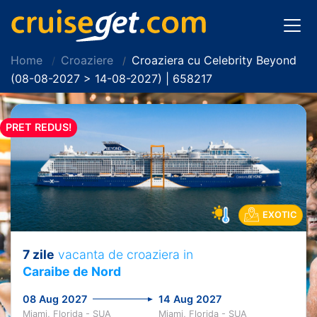
Home
Croaziere
Croaziera cu Celebrity Beyond
(08-08-2027 > 14-08-2027) | 658217
PRET REDUS!
EXOTIC
7 zile
vacanta de croaziera in
Caraibe de Nord
08 Aug 2027
14 Aug 2027
Miami, Florida - SUA
Miami, Florida - SUA