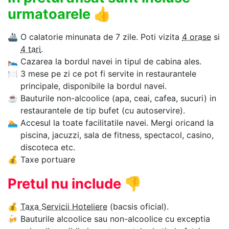
urmatoarele
👍
🚢
O calatorie minunata de 7 zile. Poti vizita
4 orase
si
4 tari
.
🛌
Cazarea la bordul navei in tipul de cabina ales.
🍽
3 mese pe zi ce pot fi servite in restaurantele
principale, disponibile la bordul navei.
☕
Bauturile non-alcoolice (apa, ceai, cafea, sucuri) in
restaurantele de tip bufet (cu autoservire).
🏊‍
Accesul la toate facilitatile navei. Mergi oricand la
piscina, jacuzzi, sala de fitness, spectacol, casino,
discoteca etc.
💰
Taxe portuare
Pretul nu include
👎
💰
Taxa Servicii Hoteliere
(bacsis oficial).
🍻
Bauturile alcoolice sau non-alcoolice cu exceptia