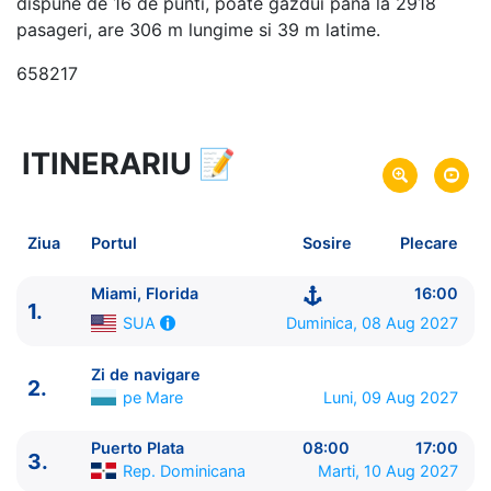
dispune de 16 de punti, poate gazdui pana la 2918
pasageri, are 306 m lungime si 39 m latime.
658217
ITINERARIU
📝
7 zile
vacanta de croaziera in
Caraibe de Nord -
link oferta
08 Aug 2027
din Miami, Florida,
SUA
Plecare pe
Ziua
Portul
Sosire
Plecare
14 Aug 2027
in Miami, Florida,
SUA
Sosire pe
Miami, Florida
16:00
1.
Celebrity Cruises
Duminica, 08 Aug 2027
SUA
Celebrity Beyond
★★★★★
Zi de navigare
2.
pe Mare
Luni, 09 Aug 2027
Puerto Plata
08:00
17:00
3.
Rep. Dominicana
Marti, 10 Aug 2027