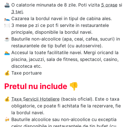
🚢
O calatorie minunata de 8 zile. Poti vizita
5 orase
si
3 tari
.
🛌
Cazarea la bordul navei in tipul de cabina ales.
🍽
3 mese pe zi ce pot fi servite in restaurantele
principale, disponibile la bordul navei.
☕
Bauturile non-alcoolice (apa, ceai, cafea, sucuri) in
restaurantele de tip bufet (cu autoservire).
🏊‍
Accesul la toate facilitatile navei. Mergi oricand la
piscina, jacuzzi, sala de fitness, spectacol, casino,
discoteca etc.
💰
Taxe portuare
Pretul nu include
👎
💰
Taxa Servicii Hoteliere
(bacsis oficial). Este o taxa
obligatorie, ce poate fi achitata fie la rezervare, fie
la bordul navei.
🍻
Bauturile alcoolice sau non-alcoolice cu exceptia
celor disponibile in restaurantele de tip bufet (cu