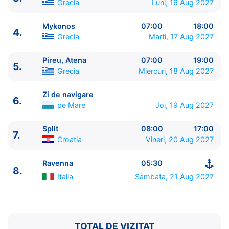
Grecia
Luni, 16 Aug 2027
Mykonos
07:00
18:00
4.
Grecia
Marti, 17 Aug 2027
Pireu, Atena
07:00
19:00
5.
ITINERARIU
Grecia
Miercuri, 18 Aug 2027
Ziua | Portul | Sosire - Plecare
----------------------------------------
Zi de navigare
6.
1.
Ravenna
Italia
⚓ - 17:00
pe Mare
Joi, 19 Aug 2027
2.
Zi de navigare
pe Mare
0:00 - 0:00
3.
Santorini
Grecia
13:30 - 23:00
Split
08:00
17:00
7.
Croatia
Vineri, 20 Aug 2027
4.
Mykonos
Grecia
07:00 - 18:00
5.
Pireu, Atena
Grecia
07:00 - 19:00
Ravenna
05:30
6.
Zi de navigare
pe Mare
0:00 - 0:00
8.
7.
Split
Croatia
08:00 - 17:00
Italia
Sambata, 21 Aug 2027
8.
Ravenna
Italia
05:30 - ⚓
TOTAL DE VIZITAT