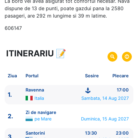
La bord vei avea asigurat tot confortul necesar. Nava
dispune de 13 de punti, poate gazdui pana la 2580
pasageri, are 292 m lungime si 39 m latime.
606147
ITINERARIU
📝
8 zile
vacanta de croaziera in
Marea Mediterana de Est -
link oferta
14 Aug 2027
din Ravenna,
Italia
Plecare pe
Ziua
Portul
Sosire
Plecare
21 Aug 2027
in Ravenna,
Italia
Sosire pe
Ravenna
17:00
1.
Royal Caribbean International
Italia
Sambata, 14 Aug 2027
Brilliance of the Seas
★★★★+
Zi de navigare
2.
pe Mare
Duminica, 15 Aug 2027
Santorini
13:30
23:00
3.