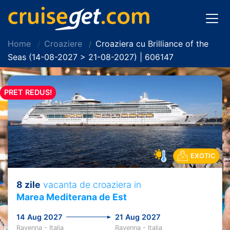
Home
Croaziere
Croaziera cu Brilliance of the
Seas (14-08-2027 > 21-08-2027) | 606147
PRET REDUS!
EXOTIC
8 zile
vacanta de croaziera in
Marea Mediterana de Est
14 Aug 2027
21 Aug 2027
Ravenna - Italia
Ravenna - Italia