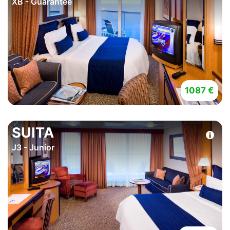
XB - Guarantee
1087 €
SUITA
J3 - Junior