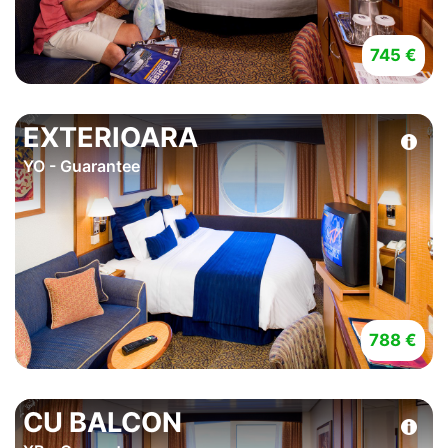
745 €
EXTERIOARA
YO - Guarantee
788 €
CU BALCON