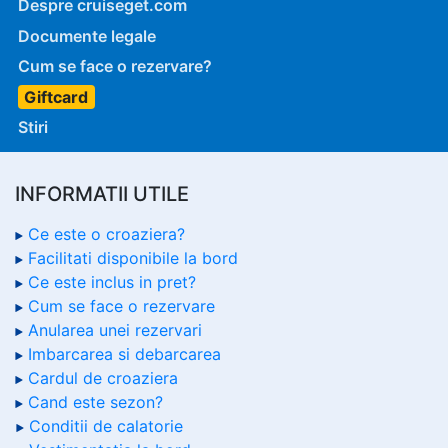
Despre cruiseget.com
Documente legale
Cum se face o rezervare?
Giftcard
Stiri
INFORMATII UTILE
Ce este o croaziera?
Facilitati disponibile la bord
Ce este inclus in pret?
Cum se face o rezervare
Anularea unei rezervari
Imbarcarea si debarcarea
Cardul de croaziera
Cand este sezon?
Conditii de calatorie