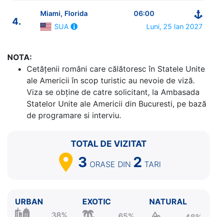
Miami, Florida
06:00
4.
Luni, 25 Ian 2027
SUA
ITINERARIU
NOTA:
Ziua | Portul | Sosire - Plecare
Cetăţenii români care călătoresc în Statele Unite
----------------------------------------
ale Americii în scop turistic au nevoie de viză.
1.
Miami, Florida
SUA
⚓ - 16:00
Viza se obține de catre solicitant, la Ambasada
2.
Cococay
Bahamas
07:00 - 17:00
Statelor Unite ale Americii din Bucuresti, pe bază
3.
Nassau
Bahamas
07:30 - 17:30
de programare si interviu.
4.
Miami, Florida
SUA
06:00 - ⚓
TOTAL DE VIZITAT
3
2
ORASE
DIN
TARI
URBAN
EXOTIC
NATURAL
38%
65%
48%