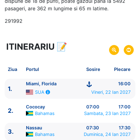
dispune de 18 de punti, poate gazdui pana la 5492
pasageri, are 362 m lungime si 65 m latime.
291992
ITINERARIU
📝
4 zile
vacanta de croaziera in
Bahamas -
link oferta
22 Ian 2027
din Miami, Florida,
SUA
Plecare pe
Ziua
Portul
Sosire
Plecare
25 Ian 2027
in Miami, Florida,
SUA
Sosire pe
Miami, Florida
16:00
1.
Royal Caribbean International
Vineri, 22 Ian 2027
SUA
Allure of the Seas
★★★★★
Cococay
07:00
17:00
2.
Bahamas
Sambata, 23 Ian 2027
Nassau
07:30
17:30
3.
Bahamas
Duminica, 24 Ian 2027