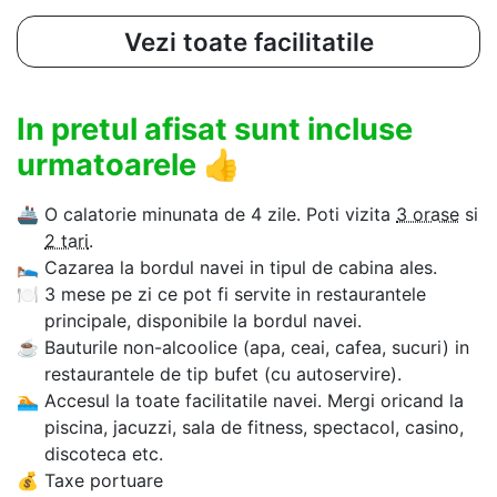
Vezi toate facilitatile
In pretul afisat sunt incluse
urmatoarele
👍
🚢
O calatorie minunata de 4 zile. Poti vizita
3 orase
si
2 tari
.
🛌
Cazarea la bordul navei in tipul de cabina ales.
🍽
3 mese pe zi ce pot fi servite in restaurantele
principale, disponibile la bordul navei.
☕
Bauturile non-alcoolice (apa, ceai, cafea, sucuri) in
restaurantele de tip bufet (cu autoservire).
🏊‍
Accesul la toate facilitatile navei. Mergi oricand la
piscina, jacuzzi, sala de fitness, spectacol, casino,
discoteca etc.
💰
Taxe portuare