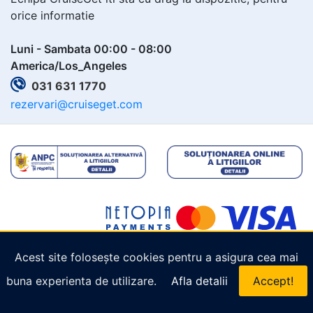
orice informatie
Luni - Sambata 00:00 - 08:00
America/Los_Angeles
031 631 1770
rezervari@cruiseget.com
Acest site folosește cookies pentru a asigura cea mai
Copyright © 2026
Cruiseget.com
. Toate drepturile
buna experienta de utilizare.
Afla detalii
Accept!
rezervate.