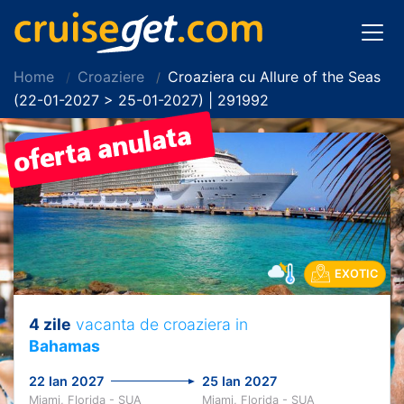
Home
Croaziere
Croaziera cu Allure of the Seas
(22-01-2027 > 25-01-2027) | 291992
EXOTIC
4 zile
vacanta de croaziera in
Bahamas
22 Ian 2027
25 Ian 2027
Miami, Florida - SUA
Miami, Florida - SUA