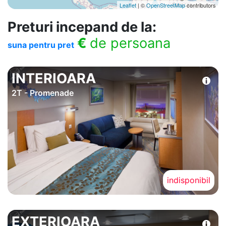
Leaflet
| ©
OpenStreetMap
contributors
Preturi incepand de la:
€
de persoana
suna pentru pret
INTERIOARA
2T - Promenade
indisponibil
EXTERIOARA