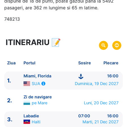
dispune de 18 de punti, poate gazdui pana la 5492
pasageri, are 362 m lungime si 65 m latime.
748213
ITINERARIU
📝
8 zile
vacanta de croaziera in
Caraibe de Nord -
link oferta
19 Dec 2027
din Miami, Florida,
SUA
Plecare pe
Ziua
Portul
Sosire
Plecare
26 Dec 2027
in Miami, Florida,
SUA
Sosire pe
Miami, Florida
16:00
1.
Royal Caribbean International
Duminica, 19 Dec 2027
SUA
Allure of the Seas
★★★★★
Zi de navigare
2.
pe Mare
Luni, 20 Dec 2027
Labadie
07:00
16:00
3.
Haiti
Marti, 21 Dec 2027