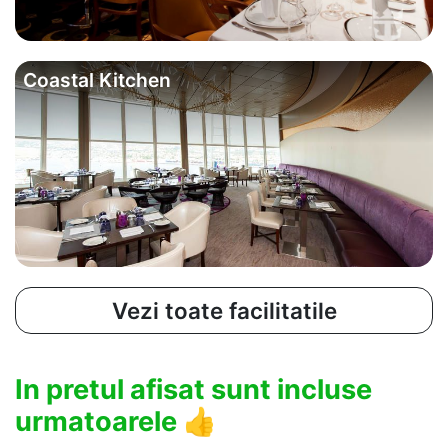
Coastal Kitchen
Vezi toate facilitatile
In pretul afisat sunt incluse
urmatoarele
👍