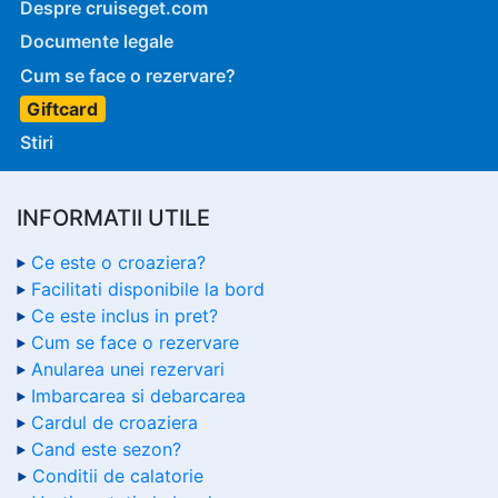
Despre cruiseget.com
Documente legale
Cum se face o rezervare?
Giftcard
Stiri
INFORMATII UTILE
Ce este o croaziera?
Facilitati disponibile la bord
Ce este inclus in pret?
Cum se face o rezervare
Anularea unei rezervari
Imbarcarea si debarcarea
Cardul de croaziera
Cand este sezon?
Conditii de calatorie