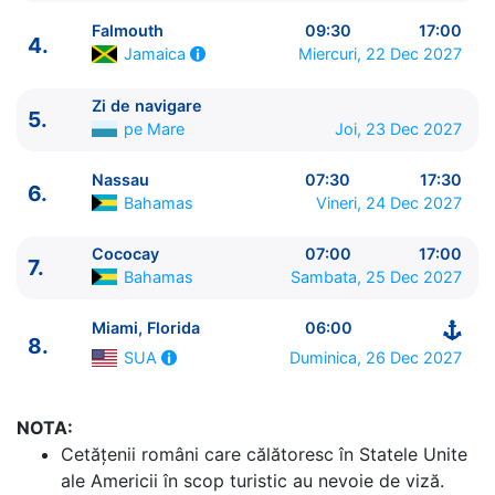
Falmouth
09:30
17:00
4.
Miercuri, 22 Dec 2027
Jamaica
Zi de navigare
ITINERARIU
5.
pe Mare
Joi, 23 Dec 2027
Ziua | Portul | Sosire - Plecare
----------------------------------------
Nassau
07:30
17:30
6.
1.
Miami, Florida
SUA
⚓ - 16:00
Bahamas
Vineri, 24 Dec 2027
2.
Zi de navigare
pe Mare
0:00 - 0:00
3.
Labadie
Haiti
07:00 - 16:00
Cococay
07:00
17:00
7.
4.
Falmouth
Jamaica
09:30 - 17:00
Bahamas
Sambata, 25 Dec 2027
5.
Zi de navigare
pe Mare
0:00 - 0:00
Miami, Florida
06:00
6.
Nassau
Bahamas
07:30 - 17:30
8.
7.
Cococay
Bahamas
07:00 - 17:00
Duminica, 26 Dec 2027
SUA
8.
Miami, Florida
SUA
06:00 - ⚓
NOTA:
Cetăţenii români care călătoresc în Statele Unite
ale Americii în scop turistic au nevoie de viză.