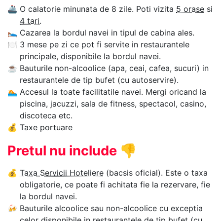
🚢
O calatorie minunata de 8 zile. Poti vizita
5 orase
si
4 tari
.
🛌
Cazarea la bordul navei in tipul de cabina ales.
🍽
3 mese pe zi ce pot fi servite in restaurantele
principale, disponibile la bordul navei.
☕
Bauturile non-alcoolice (apa, ceai, cafea, sucuri) in
restaurantele de tip bufet (cu autoservire).
🏊‍
Accesul la toate facilitatile navei. Mergi oricand la
piscina, jacuzzi, sala de fitness, spectacol, casino,
discoteca etc.
💰
Taxe portuare
Pretul nu include
👎
💰
Taxa Servicii Hoteliere
(bacsis oficial). Este o taxa
obligatorie, ce poate fi achitata fie la rezervare, fie
la bordul navei.
🍻
Bauturile alcoolice sau non-alcoolice cu exceptia
celor disponibile in restaurantele de tip bufet (cu