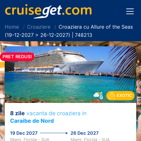
Home
Croaziere
Croaziera cu Allure of the Seas
(19-12-2027 > 26-12-2027) | 748213
PRET REDUS!
EXOTIC
8 zile
vacanta de croaziera in
Caraibe de Nord
19 Dec 2027
26 Dec 2027
Miami, Florida - SUA
Miami, Florida - SUA