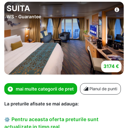
SUITA
WS - Guarantee
3174 €
mai multe categorii de pret
Planul de punti
La preturile afisate se mai adauga:
Pentru aceasta oferta preturile sunt
⚙
actualizate in timp real.