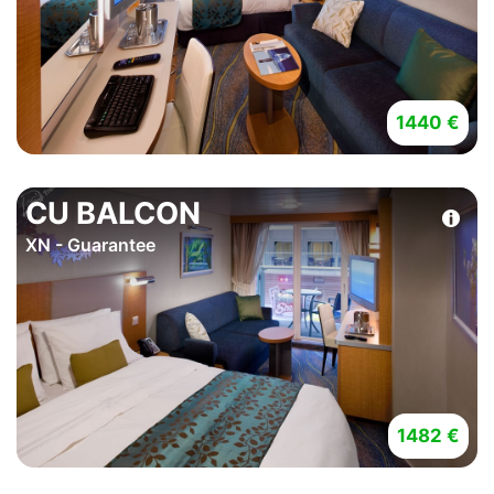
1440 €
CU BALCON
XN - Guarantee
1482 €