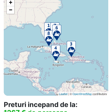
+
−
Leaflet
| ©
OpenStreetMap
contributors
Preturi incepand de la: