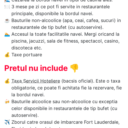
🍽
3 mese pe zi ce pot fi servite in restaurantele
principale, disponibile la bordul navei.
☕
Bauturile non-alcoolice (apa, ceai, cafea, sucuri) in
restaurantele de tip bufet (cu autoservire).
🏊‍
Accesul la toate facilitatile navei. Mergi oricand la
piscina, jacuzzi, sala de fitness, spectacol, casino,
discoteca etc.
💰
Taxe portuare
Pretul nu include
👎
💰
Taxa Servicii Hoteliere
(bacsis oficial). Este o taxa
obligatorie, ce poate fi achitata fie la rezervare, fie
la bordul navei.
🍻
Bauturile alcoolice sau non-alcoolice cu exceptia
celor disponibile in restaurantele de tip bufet (cu
autoservire).
✈
Zborul catre orasul de imbarcare Fort Lauderdale,