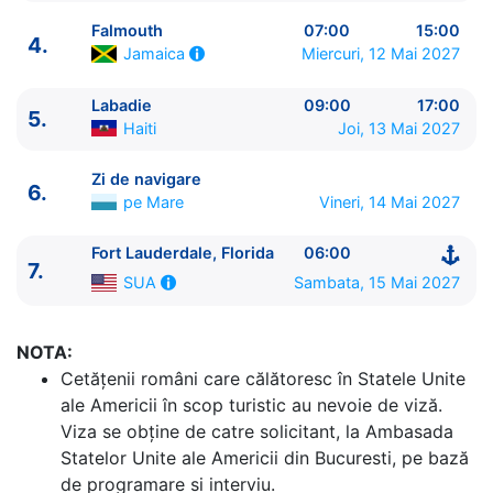
Falmouth
07:00
15:00
4.
Miercuri, 12 Mai 2027
Jamaica
Labadie
09:00
17:00
5.
Haiti
Joi, 13 Mai 2027
ITINERARIU
Zi de navigare
6.
Ziua | Portul | Sosire - Plecare
pe Mare
Vineri, 14 Mai 2027
----------------------------------------
1.
Fort Lauderdale, Florida
SUA
⚓ - 16:00
Fort Lauderdale, Florida
06:00
7.
2.
Cococay
Bahamas
07:00 - 17:00
Sambata, 15 Mai 2027
SUA
3.
Zi de navigare
pe Mare
0:00 - 0:00
4.
Falmouth
Jamaica
07:00 - 15:00
NOTA:
5.
Labadie
Haiti
09:00 - 17:00
Cetăţenii români care călătoresc în Statele Unite
6.
Zi de navigare
pe Mare
0:00 - 0:00
ale Americii în scop turistic au nevoie de viză.
7.
Fort Lauderdale, Florida
SUA
06:00 - ⚓
Viza se obține de catre solicitant, la Ambasada
Statelor Unite ale Americii din Bucuresti, pe bază
de programare si interviu.