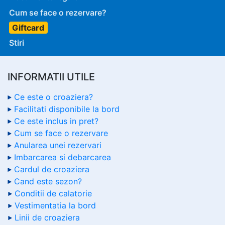
Cum se face o rezervare?
Giftcard
Stiri
INFORMATII UTILE
Ce este o croaziera?
Facilitati disponibile la bord
Ce este inclus in pret?
Cum se face o rezervare
Anularea unei rezervari
Imbarcarea si debarcarea
Cardul de croaziera
Cand este sezon?
Conditii de calatorie
Vestimentatia la bord
Linii de croaziera