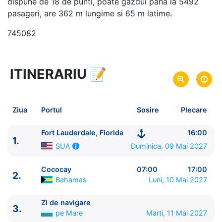
dispune de 18 de punti, poate gazdui pana la 5492
pasageri, are 362 m lungime si 65 m latime.
745082
ITINERARIU
📝
7 zile
vacanta de croaziera in
Caraibe de Nord -
link oferta
09 Mai 2027
din Fort Lauderdale,
Plecare pe
Ziua
Portul
Sosire
Plecare
Florida,
SUA
15 Mai 2027
in Fort Lauderdale, Florida,
Sosire pe
Fort Lauderdale, Florida
16:00
1.
SUA
Duminica, 09 Mai 2027
SUA
Royal Caribbean International
Cococay
07:00
17:00
2.
Allure of the Seas
★★★★★
Bahamas
Luni, 10 Mai 2027
Zi de navigare
3.
pe Mare
Marti, 11 Mai 2027