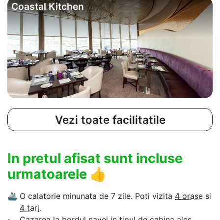
Coastal Kitchen
Vezi toate facilitatile
In pretul afisat sunt incluse
urmatoarele
👍
🚢
O calatorie minunata de 7 zile. Poti vizita
4 orase
si
4 tari
.
🛌
Cazarea la bordul navei in tipul de cabina ales.