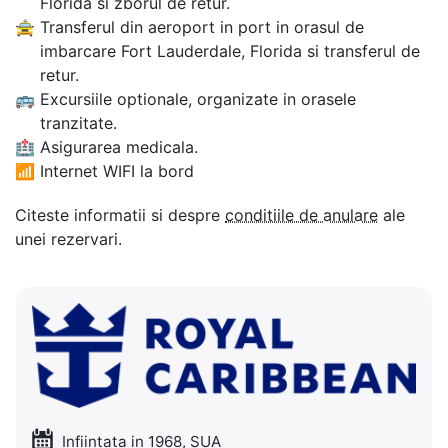
Florida si zborul de retur.
🚖
Transferul din aeroport in port in orasul de
imbarcare Fort Lauderdale, Florida si transferul de
retur.
🚌
Excursiile optionale, organizate in orasele
tranzitate.
🏥
Asigurarea medicala.
📶
Internet WIFI la bord
Citeste informatii si despre
conditiile de anulare
ale
unei rezervari.
Infiintata in 1968, SUA