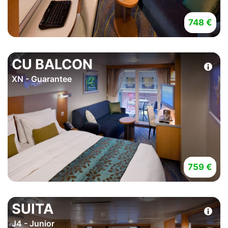
748 €
CU BALCON
XN - Guarantee
759 €
SUITA
J4 - Junior