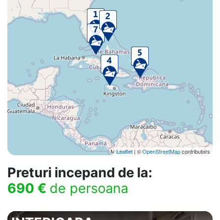
Leaflet
| ©
OpenStreetMap
contributors
Preturi incepand de la:
690 €
de persoana