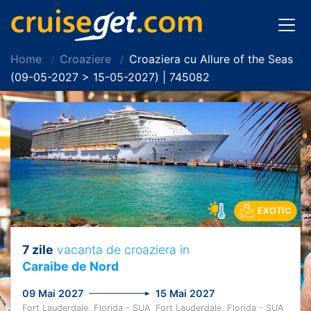
Home
Croaziere
Croaziera cu Allure of the Seas
(09-05-2027 > 15-05-2027) | 745082
EXOTIC
7 zile
vacanta de croaziera in
Caraibe de Nord
09 Mai 2027
15 Mai 2027
Fort Lauderdale, Florida - SUA
Fort Lauderdale, Florida - SUA