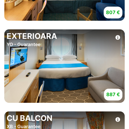
807 €
EXTERIOARA
YO - Guarantee
887 €
CU BALCON
XB - Guarantee