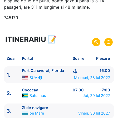
dispune de 15 de punti, poate gazdui pana la 3114
pasageri, are 311 m lungime si 48 m latime.
745179
ITINERARIU
📝
6 zile
vacanta de croaziera in
Caraibe -
link oferta
28 Iul 2027
din Port Canaveral, Florida,
Plecare pe
Ziua
Portul
Sosire
Plecare
SUA
02 Aug 2027
in Port Canaveral, Florida,
Sosire pe
Port Canaveral, Florida
16:00
1.
SUA
Miercuri, 28 Iul 2027
SUA
Royal Caribbean International
Cococay
07:00
17:00
2.
Adventure of the Seas
★★★★+
Bahamas
Joi, 29 Iul 2027
Zi de navigare
3.
pe Mare
Vineri, 30 Iul 2027