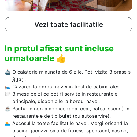
Vezi toate facilitatile
In pretul afisat sunt incluse
urmatoarele
👍
🚢
O calatorie minunata de 6 zile. Poti vizita
3 orase
si
3 tari
.
🛌
Cazarea la bordul navei in tipul de cabina ales.
🍽
3 mese pe zi ce pot fi servite in restaurantele
principale, disponibile la bordul navei.
☕
Bauturile non-alcoolice (apa, ceai, cafea, sucuri) in
restaurantele de tip bufet (cu autoservire).
🏊‍
Accesul la toate facilitatile navei. Mergi oricand la
piscina, jacuzzi, sala de fitness, spectacol, casino,