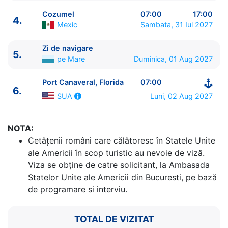
Cozumel
07:00
17:00
4.
Mexic
Sambata, 31 Iul 2027
Zi de navigare
5.
pe Mare
Duminica, 01 Aug 2027
ITINERARIU
Port Canaveral, Florida
07:00
6.
Ziua | Portul | Sosire - Plecare
Luni, 02 Aug 2027
SUA
----------------------------------------
1.
Port Canaveral, Florida
SUA
⚓ - 16:00
2.
Cococay
Bahamas
07:00 - 17:00
NOTA:
3.
Zi de navigare
pe Mare
0:00 - 0:00
Cetăţenii români care călătoresc în Statele Unite
4.
Cozumel
Mexic
07:00 - 17:00
ale Americii în scop turistic au nevoie de viză.
5.
Zi de navigare
pe Mare
0:00 - 0:00
Viza se obține de catre solicitant, la Ambasada
6.
Port Canaveral, Florida
SUA
07:00 - ⚓
Statelor Unite ale Americii din Bucuresti, pe bază
de programare si interviu.
TOTAL DE VIZITAT