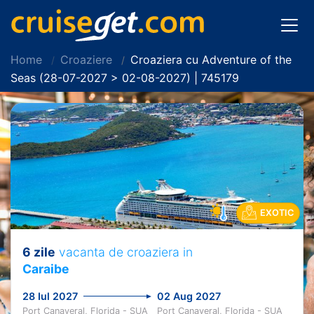
Home
Croaziere
Croaziera cu Adventure of the
Seas (28-07-2027 > 02-08-2027) | 745179
EXOTIC
6 zile
vacanta de croaziera in
Caraibe
28 Iul 2027
02 Aug 2027
Port Canaveral, Florida - SUA
Port Canaveral, Florida - SUA