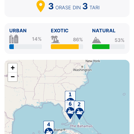
3
3
ORASE
DIN
TARI
URBAN
EXOTIC
NATURAL
14%
86%
53%
+
−