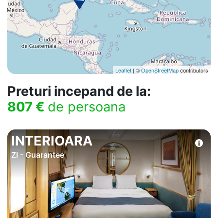
Leaflet
| ©
OpenStreetMap
contributors
Preturi incepand de la:
807 €
de persoana
INTERIOARA
ZI - Guarantee