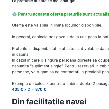
La preturile afisate se mai adauga:
Pentru aceasta oferta preturile sunt actualiz
⚙
Oferta este valabila in limita locurilor disponibile.
In general, cabinele pot gazdui de la una pana la patr
Preturile si disponibilitatile afisate sunt valabile d
in cabina.
In cazul in care o singura persoana doreste sa ocupe
denumita "supliment single". Pentru rezervari in cab
persoane, va rugam sa ne contactati in prealabil pentr
Exemplu de calcul - pentru o cabina dubla (2 pasag
435 €
x 2 =
870 €
Din facilitatile navei