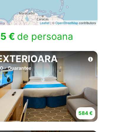
Leaflet
| ©
OpenStreetMap
contributors
5 €
de persoana
EXTERIOARA
O - Guarantee
584 €