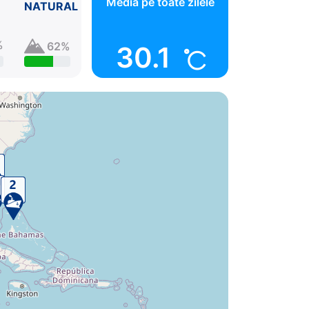
Media pe toate zilele
NATURAL
%
62%
30.1