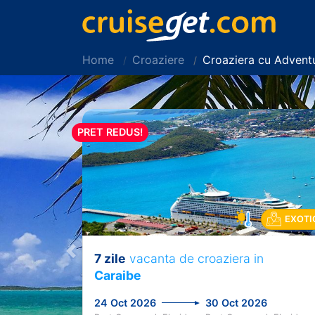
Home
Croaziere
Croaziera cu Advent
PRET REDUS!
EXOTI
7 zile
vacanta de croaziera in
Previous
Caraibe
24 Oct 2026
30 Oct 2026