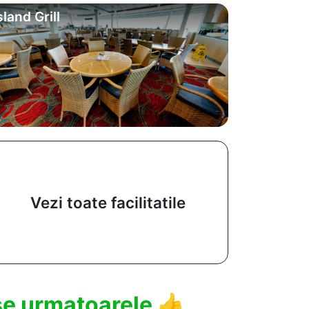
sland Grill
Vezi toate facilitatile
use urmatoarele
👍