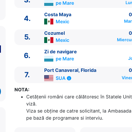
pe Mare
Lu
Costa Maya
0
4.
Mexic
Mar
Cozumel
0
5.
Mexic
Miercu
ITINERARIU
Zi de navigare
6.
Ziua | Portul | Sosire - Plecare
pe Mare
J
----------------------------------------
Port Canaveral, Florida
0
1.
Port Canaveral, Florida
SUA
⚓ - 16:00
7.
2.
Cococay
Bahamas
07:00 - 16:00
SUA
Vine
3.
Zi de navigare
pe Mare
0:00 - 0:00
NOTA:
4.
Costa Maya
Mexic
09:00 - 17:00
Cetăţenii români care călătoresc în Statele Unit
5.
Cozumel
Mexic
07:00 - 17:00
viză.
6.
Zi de navigare
pe Mare
0:00 - 0:00
Viza se obține de catre solicitant, la Ambasada 
7.
Port Canaveral, Florida
SUA
07:00 - ⚓
pe bază de programare si interviu.