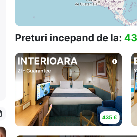
Preturi incepand de la:
43
a
INTERIOARA
ZI - Guarantee
Y
435 €