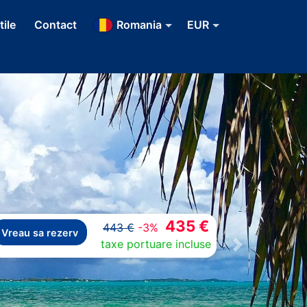
tile
Contact
Romania
EUR
435 €
443 €
-3%
Vreau sa rezerv
taxe portuare incluse
Next