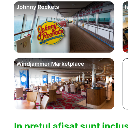
Johnny Rockets
I
Windjammer Marketplace
In pretul afisat sunt incl