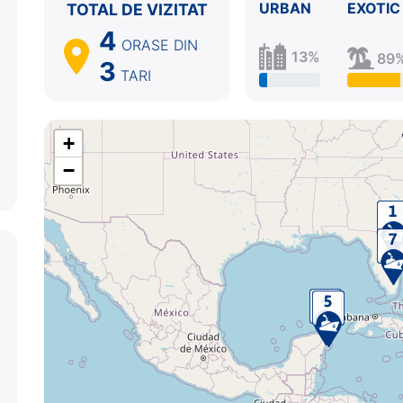
URBAN
EXOTIC
TOTAL DE VIZITAT
4
ORASE
DIN
13%
89
3
TARI
+
−