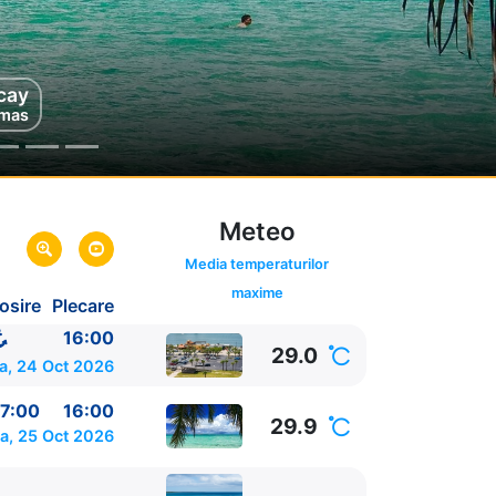
vigare
cay
mas
e Mare
Meteo
Media temperaturilor
maxime
osire
Plecare
da,
SUA
SUA
16:00
29.0
a, 24 Oct 2026
7:00
16:00
29.9
a, 25 Oct 2026