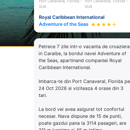
Port Canaveral, Florida -
Port Canaveral, Florida -
SUA
SUA
Royal Caribbean International
Adventure of the Seas
Petrece 7 zile intr-o vacanta de croaziera
in Caraibe, la bordul navei Adventure of
the Seas, apartinand companiei Royal
Caribbean International.
Imbarca-te din Port Canaveral, Florida pe
24 Oct 2026 si viziteaza 4 orase din 3
tari.
La bord vei avea asigurat tot confortul
necesar. Nava dispune de 15 de punti,
poate gazdui pana la 3114 pasageri, are
311 m lungime si 48 m latime.