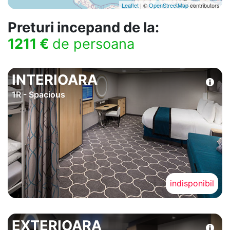
Leaflet
| ©
OpenStreetMap
contributors
Preturi incepand de la:
1211 €
de persoana
INTERIOARA
1R - Spacious
indisponibil
EXTERIOARA