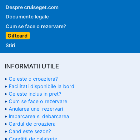
Despre cruiseget.com
Documente legale
Cum se face o rezervare?
Giftcard
Stiri
INFORMATII UTILE
Ce este o croaziera?
Facilitati disponibile la bord
Ce este inclus in pret?
Cum se face o rezervare
Anularea unei rezervari
Imbarcarea si debarcarea
Cardul de croaziera
Cand este sezon?
Conditii de calatorie