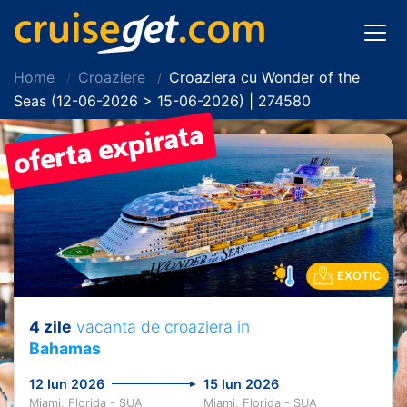
Home
Croaziere
Croaziera cu Wonder of the
Seas (12-06-2026 > 15-06-2026) | 274580
EXOTIC
4 zile
vacanta de croaziera in
Bahamas
12 Iun 2026
15 Iun 2026
Miami, Florida - SUA
Miami, Florida - SUA