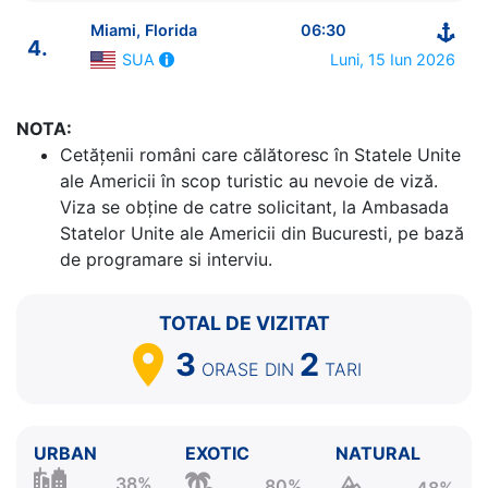
Miami, Florida
06:30
4.
Luni, 15 Iun 2026
SUA
ITINERARIU
NOTA:
Ziua | Portul | Sosire - Plecare
Cetăţenii români care călătoresc în Statele Unite
----------------------------------------
ale Americii în scop turistic au nevoie de viză.
1.
Miami, Florida
SUA
⚓ - 16:30
Viza se obține de catre solicitant, la Ambasada
2.
Cococay
Bahamas
07:00 - 17:00
Statelor Unite ale Americii din Bucuresti, pe bază
3.
Nassau
Bahamas
07:30 - 17:30
de programare si interviu.
4.
Miami, Florida
SUA
06:30 - ⚓
TOTAL DE VIZITAT
3
2
ORASE
DIN
TARI
URBAN
EXOTIC
NATURAL
38%
80%
48%