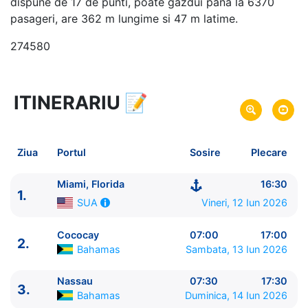
dispune de 17 de punti, poate gazdui pana la 6370
pasageri, are 362 m lungime si 47 m latime.
274580
ITINERARIU
📝
4 zile
vacanta de croaziera in
Bahamas -
link oferta
12 Iun 2026
din Miami, Florida,
SUA
Plecare pe
Ziua
Portul
Sosire
Plecare
15 Iun 2026
in Miami, Florida,
SUA
Sosire pe
Miami, Florida
16:30
1.
Royal Caribbean International
Vineri, 12 Iun 2026
SUA
Wonder of the Seas
★★★★★
Cococay
07:00
17:00
2.
Bahamas
Sambata, 13 Iun 2026
Nassau
07:30
17:30
3.
Bahamas
Duminica, 14 Iun 2026