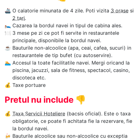
🚢
O calatorie minunata de 4 zile. Poti vizita
3 orase
si
2 tari
.
🛌
Cazarea la bordul navei in tipul de cabina ales.
🍽
3 mese pe zi ce pot fi servite in restaurantele
principale, disponibile la bordul navei.
☕
Bauturile non-alcoolice (apa, ceai, cafea, sucuri) in
restaurantele de tip bufet (cu autoservire).
🏊‍
Accesul la toate facilitatile navei. Mergi oricand la
piscina, jacuzzi, sala de fitness, spectacol, casino,
discoteca etc.
💰
Taxe portuare
Pretul nu include
👎
💰
Taxa Servicii Hoteliere
(bacsis oficial). Este o taxa
obligatorie, ce poate fi achitata fie la rezervare, fie
la bordul navei.
🍻
Bauturile alcoolice sau non-alcoolice cu exceptia