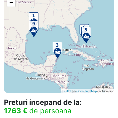
−
Leaflet
| ©
OpenStreetMap
contributors
Preturi incepand de la:
1763 €
de persoana