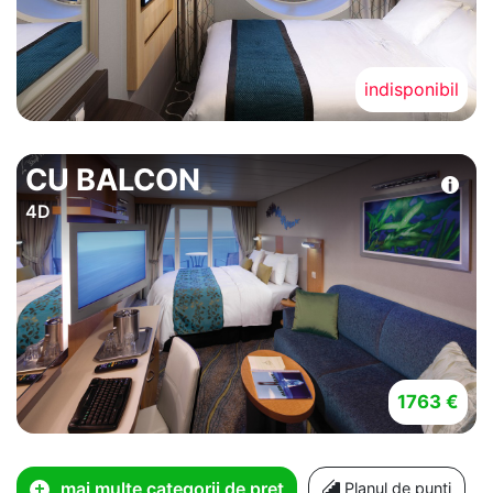
indisponibil
CU BALCON
4D
1763 €
mai multe categorii de pret
Planul de punti