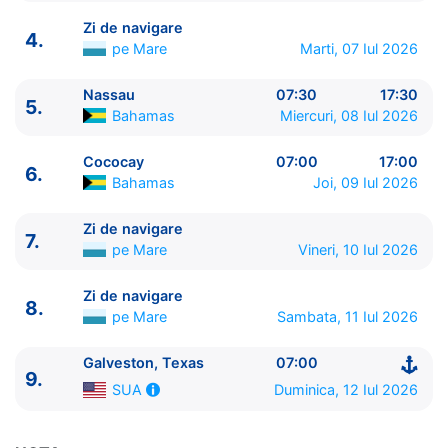
Zi de navigare
4.
pe Mare
Marti, 07 Iul 2026
Nassau
07:30
17:30
5.
ITINERARIU
Bahamas
Miercuri, 08 Iul 2026
Ziua | Portul | Sosire - Plecare
----------------------------------------
Cococay
07:00
17:00
6.
1.
Galveston, Texas
SUA
⚓ - 15:00
Bahamas
Joi, 09 Iul 2026
2.
Zi de navigare
pe Mare
0:00 - 0:00
3.
Cozumel
Mexic
08:00 - 18:00
Zi de navigare
7.
4.
Zi de navigare
pe Mare
0:00 - 0:00
pe Mare
Vineri, 10 Iul 2026
5.
Nassau
Bahamas
07:30 - 17:30
Zi de navigare
6.
Cococay
Bahamas
07:00 - 17:00
8.
pe Mare
Sambata, 11 Iul 2026
7.
Zi de navigare
pe Mare
0:00 - 0:00
8.
Zi de navigare
pe Mare
0:00 - 0:00
Galveston, Texas
07:00
9.
Galveston, Texas
SUA
07:00 - ⚓
9.
Duminica, 12 Iul 2026
SUA