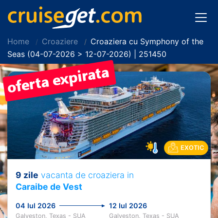
Home
Croaziere
Croaziera cu Symphony of the
Seas (04-07-2026 > 12-07-2026) | 251450
EXOTIC
9 zile
vacanta de croaziera in
Caraibe de Vest
04 Iul 2026
12 Iul 2026
Galveston, Texas - SUA
Galveston, Texas - SUA