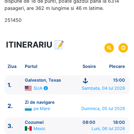
dispune de 18 de punti, poate gazdui pana la 6314
pasageri, are 362 m lungime si 46 m latime.
251450
ITINERARIU
📝
9 zile
vacanta de croaziera in
Caraibe de Vest -
link oferta
04 Iul 2026
din Galveston, Texas,
SUA
Plecare pe
Ziua
Portul
Sosire
Plecare
12 Iul 2026
in Galveston, Texas,
SUA
Sosire pe
Galveston, Texas
15:00
1.
Royal Caribbean International
Sambata, 04 Iul 2026
SUA
Symphony of the Seas
★★★★★
Zi de navigare
2.
pe Mare
Duminica, 05 Iul 2026
Cozumel
08:00
18:00
3.
Mexic
Luni, 06 Iul 2026