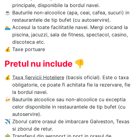
principale, disponibile la bordul navei.
☕
Bauturile non-alcoolice (apa, ceai, cafea, sucuri) in
restaurantele de tip bufet (cu autoservire).
🏊‍
Accesul la toate facilitatile navei. Mergi oricand la
piscina, jacuzzi, sala de fitness, spectacol, casino,
discoteca etc.
💰
Taxe portuare
Pretul nu include
👎
💰
Taxa Servicii Hoteliere
(bacsis oficial). Este o taxa
obligatorie, ce poate fi achitata fie la rezervare, fie
la bordul navei.
🍻
Bauturile alcoolice sau non-alcoolice cu exceptia
celor disponibile in restaurantele de tip bufet (cu
autoservire).
✈
Zborul catre orasul de imbarcare Galveston, Texas
si zborul de retur.
🚖
Transferul din aeroport in port in orasul de