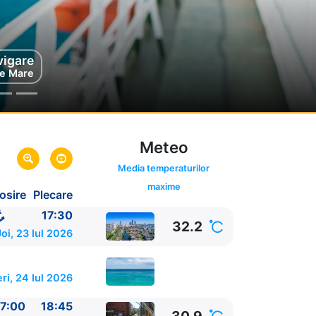
vigare
e Mare
Meteo
Media temperaturilor
maxime
osire
Plecare
hina
a
17:30
32.2
Joi, 23 Iul 2026
ri, 24 Iul 2026
7:00
18:45