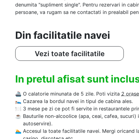
denumita "supliment single". Pentru rezervari in cab
persoane, va rugam sa ne contactati in prealabil pentr
Din facilitatile navei
Vezi toate facilitatile
In pretul afisat sunt incl
🚢
O calatorie minunata de 5 zile. Poti vizita
2 orase
🛌
Cazarea la bordul navei in tipul de cabina ales.
🍽
3 mese pe zi ce pot fi servite in restaurantele pri
☕
Bauturile non-alcoolice (apa, ceai, cafea, sucuri) 
autoservire).
🏊‍
Accesul la toate facilitatile navei. Mergi oricand l
casino, discoteca etc.