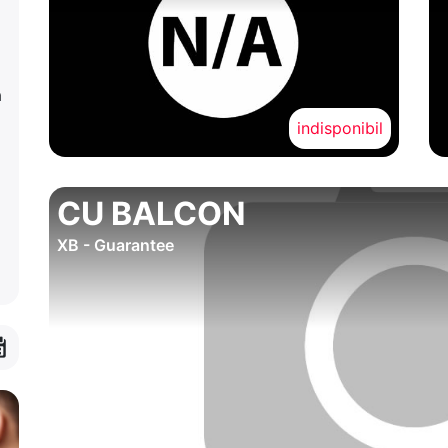
a
indisponibil
CU BALCON
XB - Guarantee