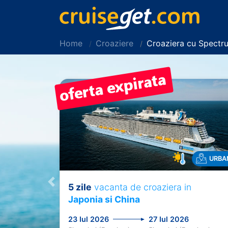
Home
Croaziere
Croaziera cu Spectr
URBA
5 zile
vacanta de croaziera in
Previous
Japonia si China
23 Iul 2026
27 Iul 2026