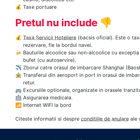
💰
Taxe portuare
Pretul nu include
👎
💰
Taxa Servicii Hoteliere
(bacsis oficial). Este o tax
rezervare, fie la bordul navei.
🍻
Bauturile alcoolice sau non-alcoolice cu exceptia 
bufet (cu autoservire).
✈
Zborul catre orasul de imbarcare Shanghai (Baosh
🚖
Transferul din aeroport in port in orasul de imba
retur.
🚌
Excursiile optionale, organizate in orasele tranzit
🏥
Asigurarea medicala.
📶
Internet WIFI la bord
Citeste informatii si despre
conditiile de anulare
ale 