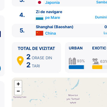
Japonia
Sambat
Zi de navigare
4.
pe Mare
Dumini
Shanghai (Baoshan)
0
5.
China
Lu
ITINERARIU
Ziua | Portul | Sosire - Plecare
URBAN
EXOTIC
TOTAL DE VIZITAT
----------------------------------------
2
1.
Shanghai (Baoshan)
China
⚓ - 17:30
ORASE
DIN
93%
63
2
2.
Zi de navigare
pe Mare
0:00 - 0:00
TARI
3.
Fukuoka
Japonia
07:00 - 18:45
4.
Zi de navigare
pe Mare
0:00 - 0:00
5.
Shanghai (Baoshan)
China
05:30 - ⚓
+
−