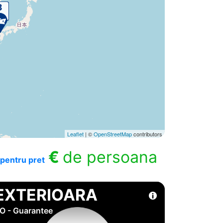
Leaflet
| ©
OpenStreetMap
contributors
€
de persoana
pentru pret
EXTERIOARA
O - Guarantee