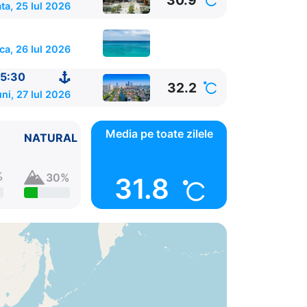
30.9
a, 25 Iul 2026
ca, 26 Iul 2026
5:30
32.2
ni, 27 Iul 2026
Media pe toate zilele
NATURAL
%
30%
31.8