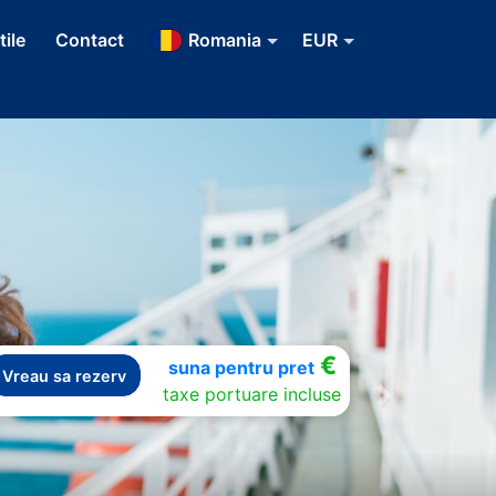
tile
Contact
Romania
EUR
€
suna pentru pret
Vreau sa rezerv
taxe portuare incluse
Next