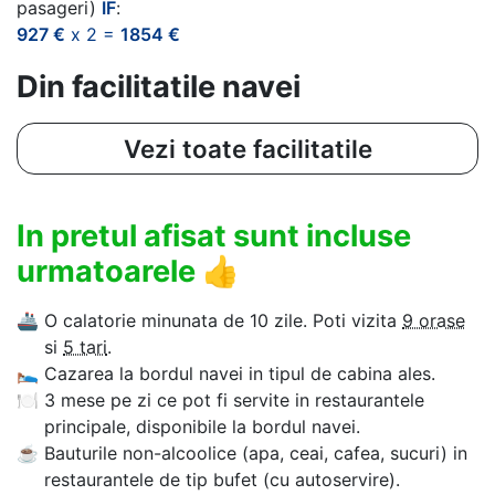
pasageri)
IF
:
927 €
x 2 =
1854 €
Din facilitatile navei
Vezi toate facilitatile
In pretul afisat sunt incluse
urmatoarele
👍
🚢
O calatorie minunata de 10 zile. Poti vizita
9 orase
si
5 tari
.
🛌
Cazarea la bordul navei in tipul de cabina ales.
🍽
3 mese pe zi ce pot fi servite in restaurantele
principale, disponibile la bordul navei.
☕
Bauturile non-alcoolice (apa, ceai, cafea, sucuri) in
restaurantele de tip bufet (cu autoservire).