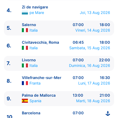
Zi de navigare
4.
pe Mare
Joi, 13 Aug 2026
Salerno
07:00
18:00
5.
ITINERARIU
Italia
Vineri, 14 Aug 2026
Ziua | Portul | Sosire - Plecare
----------------------------------------
Civitavecchia, Roma
06:45
18:00
6.
1.
Ravenna
Italia
⚓ - 16:00
Italia
Sambata, 15 Aug 2026
2.
Dubrovnik
Croatia
08:30 - 22:00
3.
Bar
Muntenegru
07:00 - 18:00
Livorno
07:00
22:00
7.
Italia
Duminica, 16 Aug 2026
4.
Zi de navigare
pe Mare
0:00 - 0:00
5.
Salerno
Italia
07:00 - 18:00
Villefranche-sur-Mer
07:00
16:30
6.
Civitavecchia, Roma
Italia
06:45 - 18:00
8.
Franta
Luni, 17 Aug 2026
7.
Livorno
Italia
07:00 - 22:00
8.
Villefranche-sur-Mer
Franta
07:00 - 16:30
Palma de Mallorca
13:00
21:00
9.
Palma de Mallorca
Spania
13:00 - 21:00
9.
Spania
Marti, 18 Aug 2026
10.
Barcelona
Spania
07:00 - ⚓
Barcelona
07:00
10.