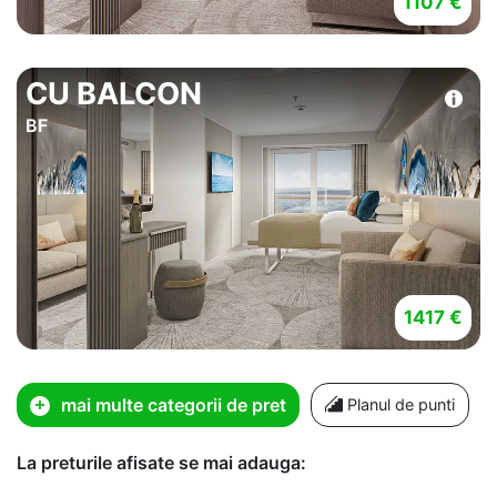
1107 €
CU BALCON
BF
1417 €
mai multe categorii de pret
Planul de punti
La preturile afisate se mai adauga: