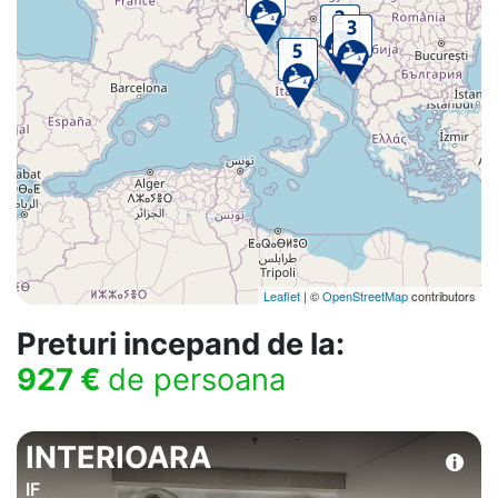
Leaflet
| ©
OpenStreetMap
contributors
Preturi incepand de la:
927 €
de persoana
INTERIOARA
IF