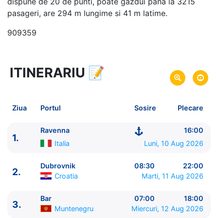
dispune de 20 de punti, poate gazdui pana la 3215
pasageri, are 294 m lungime si 41 m latime.
909359
ITINERARIU
📝
10 zile
vacanta de croaziera in
Marea Mediterana de Vest si Est -
link oferta
10 Aug 2026
din Ravenna,
Italia
Plecare pe
Ziua
Portul
Sosire
Plecare
19 Aug 2026
in Barcelona,
Spania
Sosire pe
Ravenna
16:00
1.
Norwegian Cruise Line
Italia
Luni, 10 Aug 2026
Norwegian Viva
★★★★★
Dubrovnik
08:30
22:00
2.
Croatia
Marti, 11 Aug 2026
Bar
07:00
18:00
3.
Muntenegru
Miercuri, 12 Aug 2026