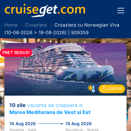
Home
Croaziere
Croaziera cu Norwegian Viva
(10-08-2026 > 19-08-2026) | 909359
PRET REDUS!
EXOTIC
10 zile
vacanta de croaziera in
Marea Mediterana de Vest si Est
10 Aug 2026
19 Aug 2026
Ravenna - Italia
Barcelona - Spania