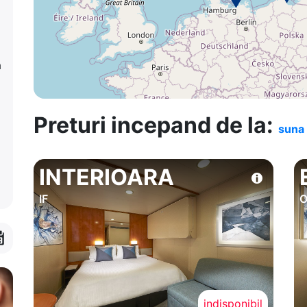
a
Preturi incepand de la:
suna 
INTERIOARA
IF
O
indisponibil