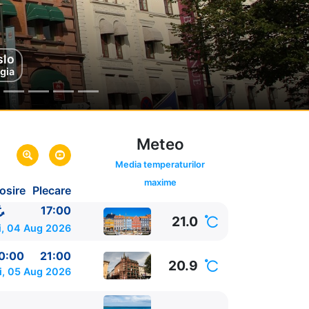
vigare
slo
gia
e Mare
Meteo
Media temperaturilor
maxime
osire
Plecare
rca
17:00
21.0
i, 04 Aug 2026
0:00
21:00
20.9
i, 05 Aug 2026