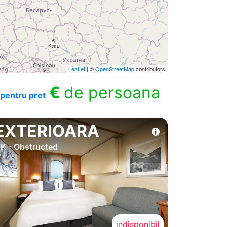
Leaflet
| ©
OpenStreetMap
contributors
€
de persoana
pentru pret
EXTERIOARA
K - Obstructed
indisponibil