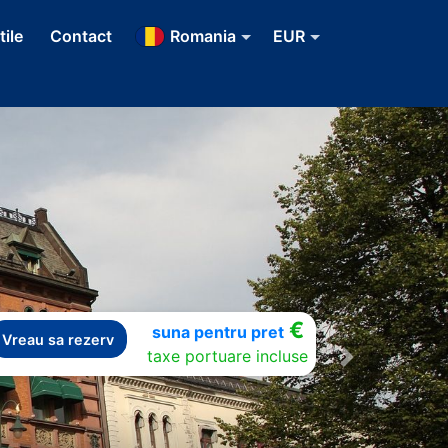
tile
Contact
Romania
EUR
€
suna pentru pret
Vreau sa rezerv
taxe portuare incluse
Next