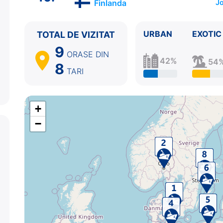
Finlanda
Jo
10.
Helsinki
Finlanda
07:00 - ⚓
URBAN
EXOTIC
TOTAL DE VIZITAT
9
ORASE
DIN
42%
54
8
TARI
+
−