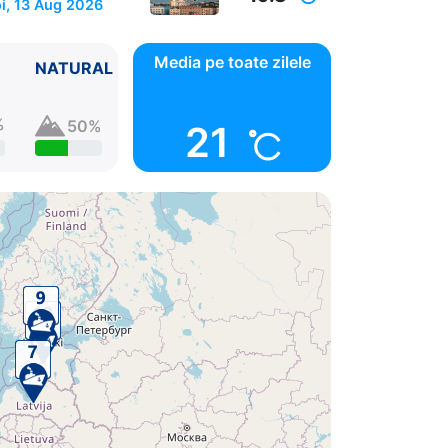
i, 13 Aug 2026
Media pe toate zilele
NATURAL
%
50%
21