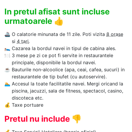
In pretul afisat sunt incluse
urmatoarele
👍
🚢
O calatorie minunata de 11 zile. Poti vizita
8 orase
si
4 tari
.
🛌
Cazarea la bordul navei in tipul de cabina ales.
🍽
3 mese pe zi ce pot fi servite in restaurantele
principale, disponibile la bordul navei.
☕
Bauturile non-alcoolice (apa, ceai, cafea, sucuri) in
restaurantele de tip bufet (cu autoservire).
🏊‍
Accesul la toate facilitatile navei. Mergi oricand la
piscina, jacuzzi, sala de fitness, spectacol, casino,
discoteca etc.
💰
Taxe portuare
Pretul nu include
👎
💰
Taxa Servicii Hoteliere
(bacsis oficial).