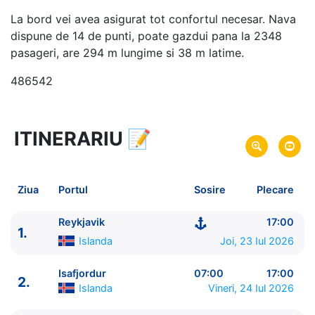
La bord vei avea asigurat tot confortul necesar. Nava
dispune de 14 de punti, poate gazdui pana la 2348
pasageri, are 294 m lungime si 38 m latime.
486542
ITINERARIU
📝
11 zile
vacanta de croaziera in
Insulele Britanice, Fiordurile Norvegiene si Islanda -
link oferta
Ziua
Portul
Sosire
Plecare
23 Iul 2026
din Reykjavik,
Islanda
Plecare pe
02 Aug 2026
in Southampton,
Anglia
Sosire pe
Reykjavik
17:00
1.
Islanda
Joi, 23 Iul 2026
Norwegian Cruise Line
Norwegian Star
★★★★+
Isafjordur
07:00
17:00
2.
Islanda
Vineri, 24 Iul 2026