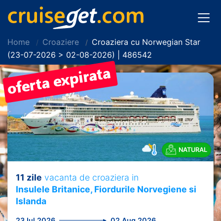
Home
Croaziere
Croaziera cu Norwegian Star
(23-07-2026 > 02-08-2026) | 486542
NATURAL
11 zile
vacanta de croaziera in
Insulele Britanice, Fiordurile Norvegiene si
Islanda
23 Iul 2026
02 Aug 2026