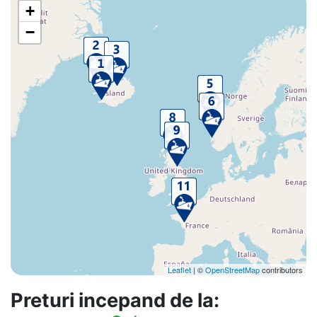
+
−
Leaflet
| ©
OpenStreetMap
contributors
Preturi incepand de la: