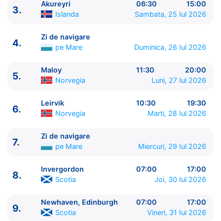
Akureyri
06:30
15:00
3.
Islanda
Sambata, 25 Iul 2026
Zi de navigare
4.
pe Mare
Duminica, 26 Iul 2026
Maloy
11:30
20:00
5.
Norvegia
Luni, 27 Iul 2026
ITINERARIU
Ziua | Portul | Sosire - Plecare
Leirvik
10:30
19:30
6.
----------------------------------------
Norvegia
Marti, 28 Iul 2026
1.
Reykjavik
Islanda
⚓ - 17:00
2.
Isafjordur
Islanda
07:00 - 17:00
Zi de navigare
7.
pe Mare
Miercuri, 29 Iul 2026
3.
Akureyri
Islanda
06:30 - 15:00
4.
Zi de navigare
pe Mare
0:00 - 0:00
Invergordon
07:00
17:00
5.
Maloy
Norvegia
11:30 - 20:00
8.
Scotia
Joi, 30 Iul 2026
6.
Leirvik
Norvegia
10:30 - 19:30
7.
Zi de navigare
pe Mare
0:00 - 0:00
Newhaven, Edinburgh
07:00
17:00
8.
Invergordon
Scotia
07:00 - 17:00
9.
Scotia
Vineri, 31 Iul 2026
9.
Newhaven, Edinburgh
Scotia
07:00 - 17:00