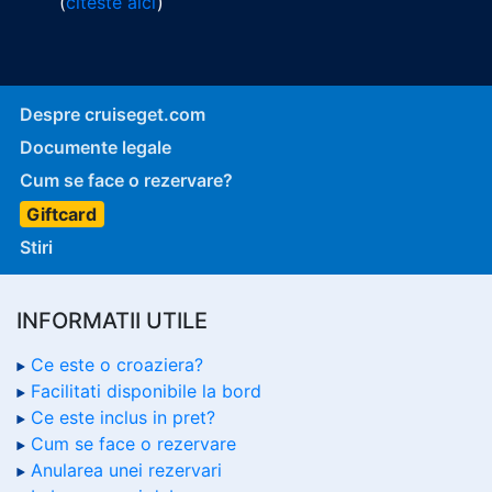
(
citeste aici
)
Despre cruiseget.com
Documente legale
Cum se face o rezervare?
Giftcard
Stiri
INFORMATII UTILE
Ce este o croaziera?
Facilitati disponibile la bord
Ce este inclus in pret?
Cum se face o rezervare
Anularea unei rezervari