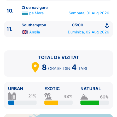
10.
Zi de navigare
pe Mare
0:00 - 0:00
Zi de navigare
10.
11.
Southampton
Anglia
05:00 - ⚓
pe Mare
Sambata, 01 Aug 2026
Southampton
05:00
11.
Anglia
Duminica, 02 Aug 2026
TOTAL DE VIZITAT
8
4
ORASE
DIN
TARI
URBAN
EXOTIC
NATURAL
21%
48%
66%