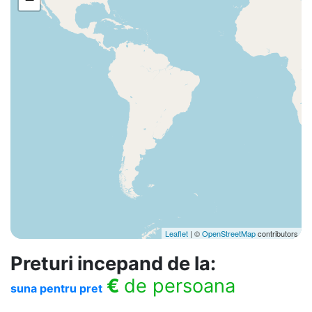
Leaflet
| ©
OpenStreetMap
contributors
Preturi incepand de la:
€
de persoana
suna pentru pret