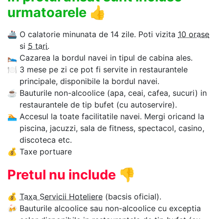
urmatoarele
👍
🚢
O calatorie minunata de 14 zile. Poti vizita
10 orase
si
5 tari
.
🛌
Cazarea la bordul navei in tipul de cabina ales.
🍽
3 mese pe zi ce pot fi servite in restaurantele
principale, disponibile la bordul navei.
☕
Bauturile non-alcoolice (apa, ceai, cafea, sucuri) in
restaurantele de tip bufet (cu autoservire).
🏊‍
Accesul la toate facilitatile navei. Mergi oricand la
piscina, jacuzzi, sala de fitness, spectacol, casino,
discoteca etc.
💰
Taxe portuare
Pretul nu include
👎
💰
Taxa Servicii Hoteliere
(bacsis oficial).
🍻
Bauturile alcoolice sau non-alcoolice cu exceptia