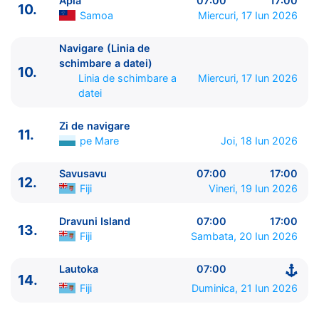
Apia
07:00
17:00
10.
10.
Navigare (Linia de schimbare a datei)
Linia de
Samoa
Miercuri, 17 Iun 2026
schimbare a datei
0:00 - 0:00
11.
Zi de navigare
pe Mare
0:00 - 0:00
Navigare (Linia de
12.
Savusavu
Fiji
07:00 - 17:00
schimbare a datei)
10.
13.
Dravuni Island
Fiji
07:00 - 17:00
Linia de schimbare a
Miercuri, 17 Iun 2026
datei
14.
Lautoka
Fiji
07:00 - ⚓
Zi de navigare
11.
pe Mare
Joi, 18 Iun 2026
Savusavu
07:00
17:00
12.
Fiji
Vineri, 19 Iun 2026
Dravuni Island
07:00
17:00
13.
Fiji
Sambata, 20 Iun 2026
Lautoka
07:00
14.
Fiji
Duminica, 21 Iun 2026