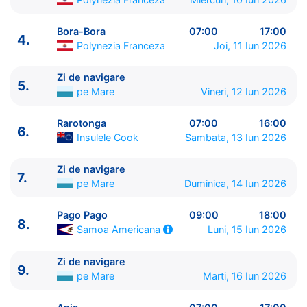
Bora-Bora
07:00
17:00
4.
Polynezia Franceza
Joi, 11 Iun 2026
Zi de navigare
5.
pe Mare
Vineri, 12 Iun 2026
ITINERARIU
Ziua | Portul | Sosire - Plecare
Rarotonga
07:00
16:00
6.
----------------------------------------
Insulele Cook
Sambata, 13 Iun 2026
1.
Papeete, Tahiti
Polynezia Franceza
⚓ - 22:00
2.
Moorea
Polynezia Franceza
07:00 - 17:00
Zi de navigare
7.
pe Mare
Duminica, 14 Iun 2026
3.
Raiatea
Polynezia Franceza
07:00 - 17:00
4.
Bora-Bora
Polynezia Franceza
07:00 - 17:00
Pago Pago
09:00
18:00
5.
Zi de navigare
pe Mare
0:00 - 0:00
8.
Luni, 15 Iun 2026
Samoa Americana
6.
Rarotonga
Insulele Cook
07:00 - 16:00
7.
Zi de navigare
pe Mare
0:00 - 0:00
Zi de navigare
8.
Pago Pago
Samoa Americana
09:00 - 18:00
9.
pe Mare
Marti, 16 Iun 2026
9.
Zi de navigare
pe Mare
0:00 - 0:00
10.
Apia
Samoa
07:00 - 17:00