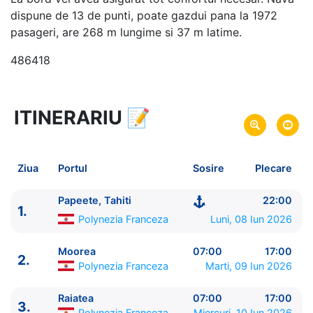
dispune de 13 de punti, poate gazdui pana la 1972
pasageri, are 268 m lungime si 37 m latime.
486418
ITINERARIU
📝
14 zile
vacanta de croaziera in
Oceanul Pacific -
link oferta
08 Iun 2026
din Papeete, Tahiti,
Plecare pe
Ziua
Portul
Sosire
Plecare
Polynezia Franceza
21 Iun 2026
in Lautoka,
Fiji
Sosire pe
Papeete, Tahiti
22:00
1.
Polynezia Franceza
Luni, 08 Iun 2026
Norwegian Cruise Line
Norwegian Spirit
★★★★+
Moorea
07:00
17:00
2.
Polynezia Franceza
Marti, 09 Iun 2026
Raiatea
07:00
17:00
3.
Polynezia Franceza
Miercuri, 10 Iun 2026