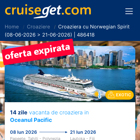
Home
Croaziere
Croaziera cu Norwegian Spirit
(08-06-2026 > 21-06-2026) | 486418
EXOTIC
14 zile
vacanta de croaziera in
Oceanul Pacific
08 Iun 2026
21 Iun 2026
Papeete, Tahiti - Polynezia
Lautoka - Fiji