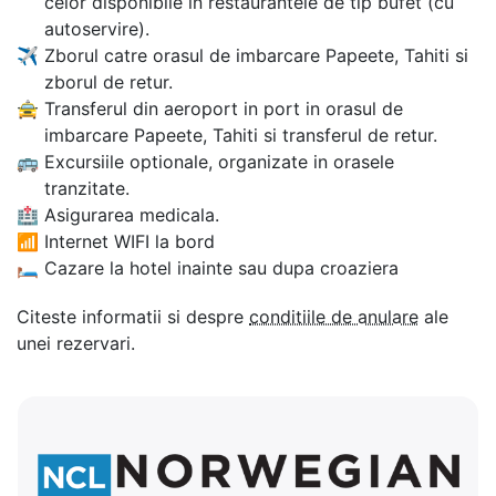
celor disponibile in restaurantele de tip bufet (cu
autoservire).
✈
Zborul catre orasul de imbarcare Papeete, Tahiti si
zborul de retur.
🚖
Transferul din aeroport in port in orasul de
imbarcare Papeete, Tahiti si transferul de retur.
🚌
Excursiile optionale, organizate in orasele
tranzitate.
🏥
Asigurarea medicala.
📶
Internet WIFI la bord
🛏
Cazare la hotel inainte sau dupa croaziera
Citeste informatii si despre
conditiile de anulare
ale
unei rezervari.