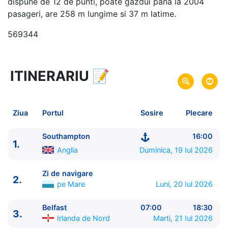
dispune de 12 de punti, poate gazdui pana la 2004
pasageri, are 258 m lungime si 37 m latime.
569344
ITINERARIU
📝
12 zile
vacanta de croaziera in
Insulele Britanice -
link oferta
19 Iul 2026
din Southampton,
Anglia
Plecare pe
Ziua
Portul
Sosire
Plecare
30 Iul 2026
in Southampton,
Anglia
Sosire pe
Southampton
16:00
1.
Norwegian Cruise Line
Anglia
Duminica, 19 Iul 2026
Norwegian Sky
★★★★+
Zi de navigare
2.
pe Mare
Luni, 20 Iul 2026
Belfast
07:00
18:30
3.
Irlanda de Nord
Marti, 21 Iul 2026