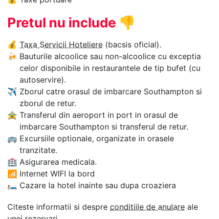
Pretul nu include
👎
💰
Taxa Servicii Hoteliere
(bacsis oficial).
🍻
Bauturile alcoolice sau non-alcoolice cu exceptia
celor disponibile in restaurantele de tip bufet (cu
autoservire).
✈
Zborul catre orasul de imbarcare Southampton si
zborul de retur.
🚖
Transferul din aeroport in port in orasul de
imbarcare Southampton si transferul de retur.
🚌
Excursiile optionale, organizate in orasele
tranzitate.
🏥
Asigurarea medicala.
📶
Internet WIFI la bord
🛏
Cazare la hotel inainte sau dupa croaziera
Citeste informatii si despre
conditiile de anulare
ale
unei rezervari.