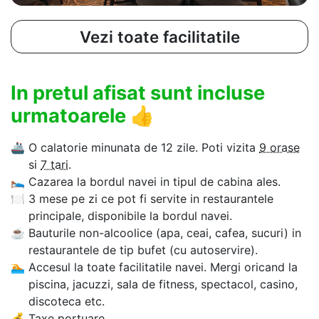
Vezi toate facilitatile
In pretul afisat sunt incluse
urmatoarele
👍
🚢
O calatorie minunata de 12 zile. Poti vizita
9 orase
si
7 tari
.
🛌
Cazarea la bordul navei in tipul de cabina ales.
🍽
3 mese pe zi ce pot fi servite in restaurantele
principale, disponibile la bordul navei.
☕
Bauturile non-alcoolice (apa, ceai, cafea, sucuri) in
restaurantele de tip bufet (cu autoservire).
🏊‍
Accesul la toate facilitatile navei. Mergi oricand la
piscina, jacuzzi, sala de fitness, spectacol, casino,
discoteca etc.
💰
Taxe portuare