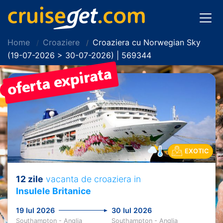
Home
Croaziere
Croaziera cu Norwegian Sky
(19-07-2026 > 30-07-2026) | 569344
PRET REDUS!
EXOTIC
12 zile
vacanta de croaziera in
Insulele Britanice
19 Iul 2026
30 Iul 2026
Southampton - Anglia
Southampton - Anglia