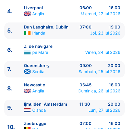
Liverpool
06:00
16:00
4.
Anglia
Miercuri, 22 Iul 2026
Dun Laoghaire, Dublin
07:00
19:00
5.
ITINERARIU
Irlanda
Joi, 23 Iul 2026
Ziua | Portul | Sosire - Plecare
----------------------------------------
Zi de navigare
6.
1.
Southampton
Anglia
⚓ - 16:00
pe Mare
Vineri, 24 Iul 2026
2.
Zi de navigare
pe Mare
0:00 - 0:00
3.
Belfast
Irlanda de Nord
07:00 - 18:30
Queensferry
09:00
20:00
7.
Scotia
Sambata, 25 Iul 2026
4.
Liverpool
Anglia
06:00 - 16:00
5.
Dun Laoghaire, Dublin
Irlanda
07:00 - 19:00
Newcastle
06:45
18:00
6.
Zi de navigare
pe Mare
0:00 - 0:00
8.
Anglia
Duminica, 26 Iul 2026
7.
Queensferry
Scotia
09:00 - 20:00
8.
Newcastle
Anglia
06:45 - 18:00
Ijmuiden, Amsterdam
11:30
20:00
9.
Ijmuiden, Amsterdam
Olanda
11:30 - 20:00
9.
Olanda
Luni, 27 Iul 2026
10.
Zeebrugge
Belgia
07:00 - 16:00
11.
Le Havre, Paris
Franta
06:30 - 21:00
Zeebrugge
07:00
16:00
10.
12.
Southampton
Anglia
05:00 - ⚓