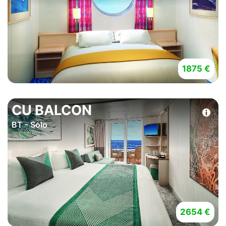
1875 €
CU BALCON
BT - Solo
2654 €