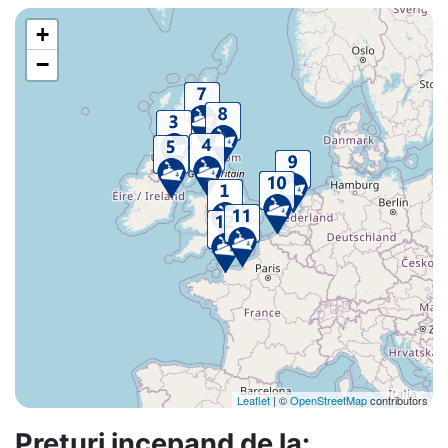
+
−
Leaflet
| ©
OpenStreetMap
contributors
Preturi incepand de la: