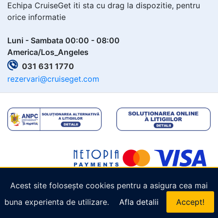
Echipa CruiseGet iti sta cu drag la dispozitie, pentru
orice informatie
Luni - Sambata 00:00 - 08:00
America/Los_Angeles
031 631 1770
rezervari@cruiseget.com
Acest site folosește cookies pentru a asigura cea mai
Copyright © 2026
Cruiseget.com
. Toate drepturile
buna experienta de utilizare.
Afla detalii
Accept!
rezervate.