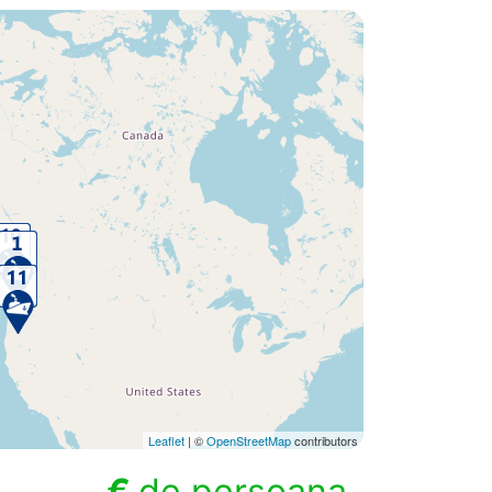
Leaflet
| ©
OpenStreetMap
contributors
€
de persoana