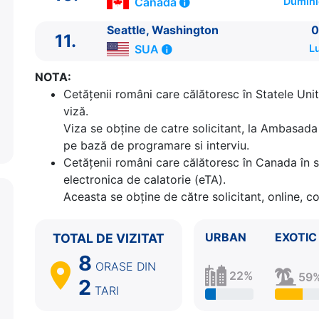
Canada
Dumini
8.
Ketchikan, Alaska
SUA
08:00 - 20:00
9.
Zi de navigare
pe Mare
0:00 - 0:00
Seattle, Washington
0
11.
10.
Victoria, British Columbia
Canada
08:00 - 18
SUA
Lu
11.
Seattle, Washington
SUA
06:00 - ⚓
NOTA:
Cetăţenii români care călătoresc în Statele Unit
viză.
Viza se obține de catre solicitant, la Ambasada 
pe bază de programare si interviu.
Cetăţenii români care călătoresc în Canada în s
electronica de calatorie (eTA).
Aceasta se obține de către solicitant, online, c
URBAN
EXOTIC
TOTAL DE VIZITAT
8
ORASE
DIN
22%
59
2
TARI