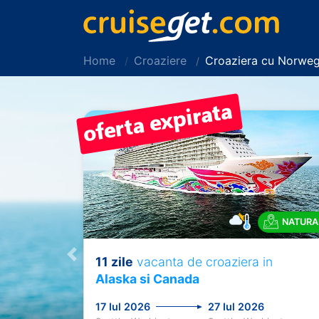
Home
Croaziere
Croaziera cu Norweg
NATURA
11 zile
vacanta de croaziera in
Previous
Alaska si Canada
17 Iul 2026
27 Iul 2026