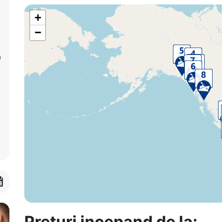
+
−
a
Preturi incepand de la: