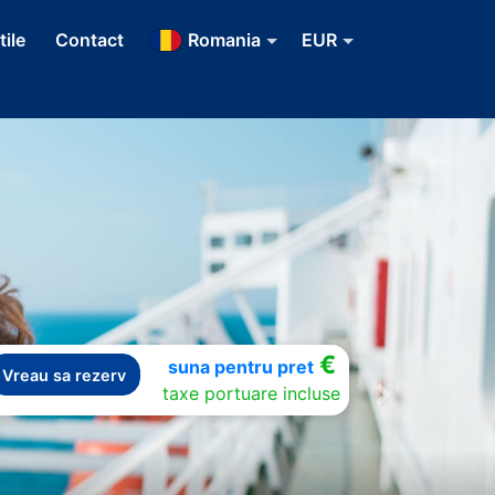
tile
Contact
Romania
EUR
€
suna pentru pret
Vreau sa rezerv
taxe portuare incluse
Next