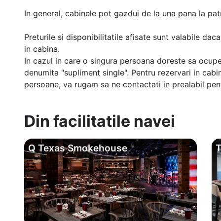
In general, cabinele pot gazdui de la una pana la patr
Preturile si disponibilitatile afisate sunt valabile d
in cabina.
In cazul in care o singura persoana doreste sa ocupe
denumita "supliment single". Pentru rezervari in cab
persoane, va rugam sa ne contactati in prealabil pentr
Din facilitatile navei
Q Texas Smokehouse
T