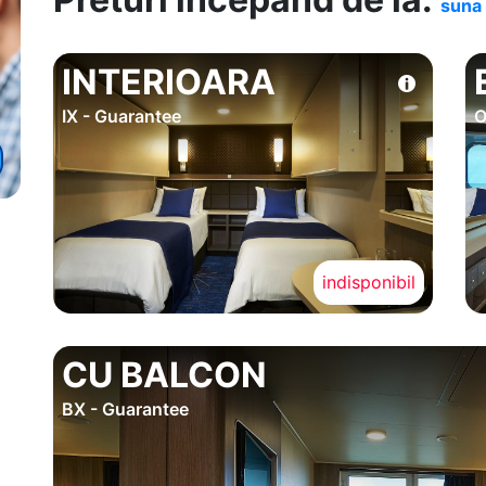
suna 
INTERIOARA
IX - Guarantee
O
indisponibil
CU BALCON
BX - Guarantee