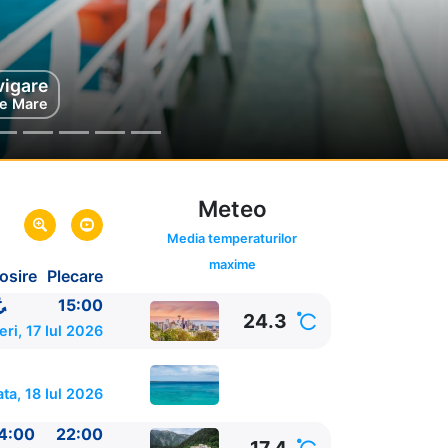
Alaska
vigare
e Mare
SUA
Meteo
Media temperaturilor
maxime
osire
Plecare
UA
15:00
24.3
eri, 17 Iul 2026
ta, 18 Iul 2026
4:00
22:00