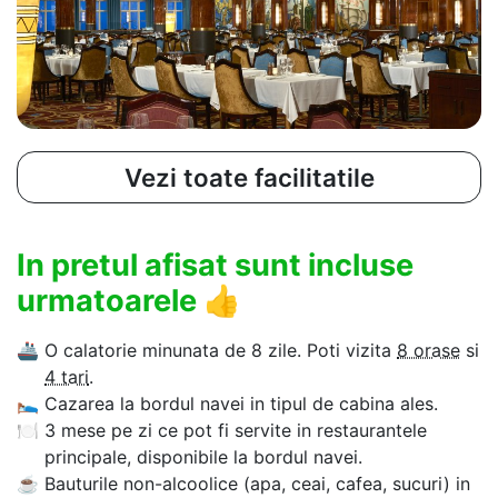
Vezi toate facilitatile
In pretul afisat sunt incluse
urmatoarele
👍
🚢
O calatorie minunata de 8 zile. Poti vizita
8 orase
si
4 tari
.
🛌
Cazarea la bordul navei in tipul de cabina ales.
🍽
3 mese pe zi ce pot fi servite in restaurantele
principale, disponibile la bordul navei.
☕
Bauturile non-alcoolice (apa, ceai, cafea, sucuri) in