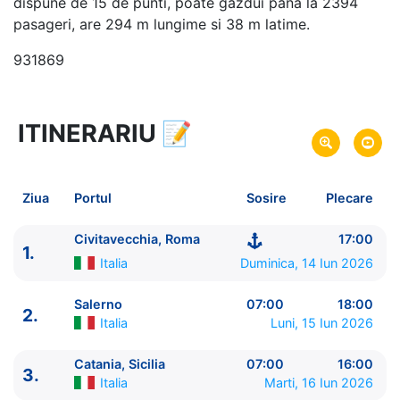
dispune de 15 de punti, poate gazdui pana la 2394
pasageri, are 294 m lungime si 38 m latime.
931869
ITINERARIU
📝
8 zile
vacanta de croaziera in
Marea Mediterana de Est -
link oferta
14 Iun 2026
din Civitavecchia, Roma,
Plecare pe
Ziua
Portul
Sosire
Plecare
Italia
21 Iun 2026
in Ravenna,
Italia
Sosire pe
Civitavecchia, Roma
17:00
1.
Italia
Duminica, 14 Iun 2026
Norwegian Cruise Line
Norwegian Gem
★★★★★
Salerno
07:00
18:00
2.
Italia
Luni, 15 Iun 2026
Catania, Sicilia
07:00
16:00
3.
Italia
Marti, 16 Iun 2026