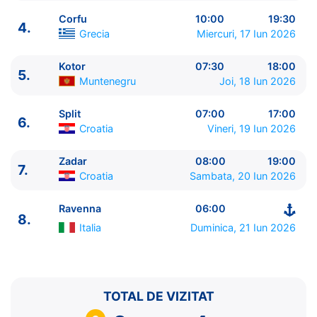
Corfu
10:00
19:30
4.
Grecia
Miercuri, 17 Iun 2026
Kotor
07:30
18:00
5.
Muntenegru
Joi, 18 Iun 2026
ITINERARIU
Ziua | Portul | Sosire - Plecare
Split
07:00
17:00
6.
----------------------------------------
Croatia
Vineri, 19 Iun 2026
1.
Civitavecchia, Roma
Italia
⚓ - 17:00
2.
Salerno
Italia
07:00 - 18:00
Zadar
08:00
19:00
7.
Croatia
Sambata, 20 Iun 2026
3.
Catania, Sicilia
Italia
07:00 - 16:00
4.
Corfu
Grecia
10:00 - 19:30
Ravenna
06:00
5.
Kotor
Muntenegru
07:30 - 18:00
8.
6.
Split
Croatia
07:00 - 17:00
Italia
Duminica, 21 Iun 2026
7.
Zadar
Croatia
08:00 - 19:00
8.
Ravenna
Italia
06:00 - ⚓
TOTAL DE VIZITAT