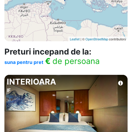
Leaflet
| ©
OpenStreetMap
contributors
Preturi incepand de la:
€
de persoana
suna pentru pret
INTERIOARA
IF