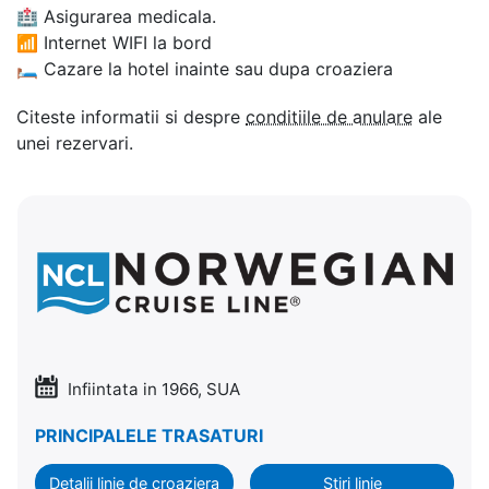
🏥
Asigurarea medicala.
📶
Internet WIFI la bord
🛏
Cazare la hotel inainte sau dupa croaziera
Citeste informatii si despre
conditiile de anulare
ale
unei rezervari.
Infiintata in 1966, SUA
PRINCIPALELE TRASATURI
Detalii linie de croaziera
Stiri linie