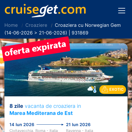
Home
Croaziere
Croaziera cu Norwegian Gem
(14-06-2026 > 21-06-2026) | 931869
EXOTIC
8 zile
vacanta de croaziera in
Marea Mediterana de Est
14 Iun 2026
21 Iun 2026
Civitavecchia, Roma - Italia
Ravenna - Italia