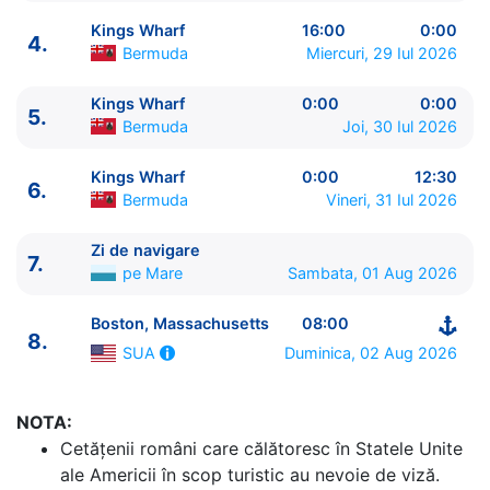
Kings Wharf
16:00
0:00
4.
Bermuda
Miercuri, 29 Iul 2026
Kings Wharf
0:00
0:00
5.
Bermuda
Joi, 30 Iul 2026
ITINERARIU
Kings Wharf
0:00
12:30
6.
Ziua | Portul | Sosire - Plecare
Bermuda
Vineri, 31 Iul 2026
----------------------------------------
1.
Boston, Massachusetts
SUA
⚓ - 16:00
Zi de navigare
7.
2.
Zi de navigare
pe Mare
0:00 - 0:00
pe Mare
Sambata, 01 Aug 2026
3.
Zi de navigare
pe Mare
0:00 - 0:00
Boston, Massachusetts
08:00
4.
Kings Wharf
Bermuda
16:00 - 0:00
8.
5.
Kings Wharf
Bermuda
0:00 - 0:00
Duminica, 02 Aug 2026
SUA
6.
Kings Wharf
Bermuda
0:00 - 12:30
7.
Zi de navigare
pe Mare
0:00 - 0:00
NOTA:
8.
Boston, Massachusetts
SUA
08:00 - ⚓
Cetăţenii români care călătoresc în Statele Unite
ale Americii în scop turistic au nevoie de viză.