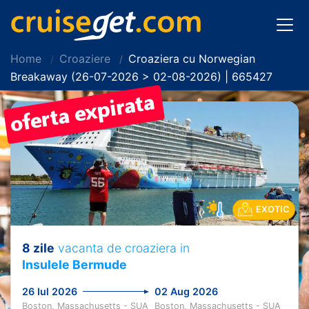
Home
Croaziere
Croaziera cu Norwegian
Breakaway (26-07-2026 > 02-08-2026) | 665427
EXOTIC
8 zile
vacanta de croaziera in
Insulele Bermude
26 Iul 2026
02 Aug 2026
Boston, Massachusetts - SUA
Boston, Massachusetts - SUA