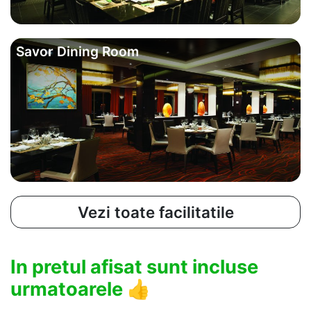
Savor Dining Room
Vezi toate facilitatile
In pretul afisat sunt incluse
urmatoarele
👍