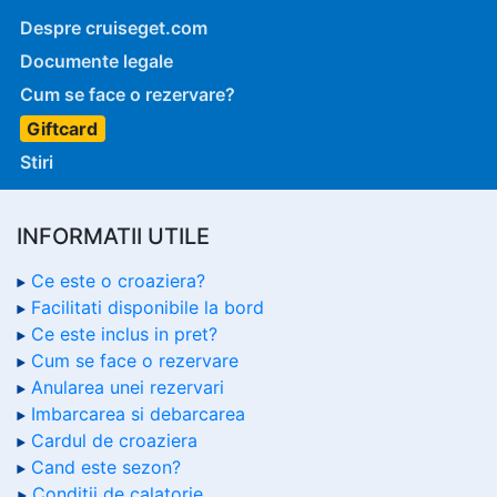
Despre cruiseget.com
Documente legale
Cum se face o rezervare?
Giftcard
Stiri
INFORMATII UTILE
Ce este o croaziera?
Facilitati disponibile la bord
Ce este inclus in pret?
Cum se face o rezervare
Anularea unei rezervari
Imbarcarea si debarcarea
Cardul de croaziera
Cand este sezon?
Conditii de calatorie