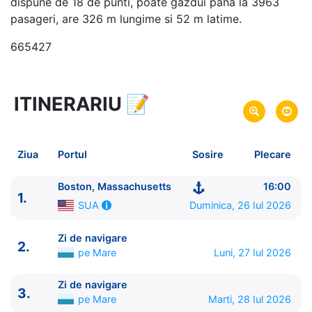
dispune de 18 de punti, poate gazdui pana la 3963
pasageri, are 326 m lungime si 52 m latime.
665427
ITINERARIU
📝
8 zile
vacanta de croaziera in
Insulele Bermude -
link oferta
26 Iul 2026
din Boston, Massachusetts,
Plecare pe
Ziua
Portul
Sosire
Plecare
SUA
02 Aug 2026
in Boston, Massachusetts,
Sosire pe
Boston, Massachusetts
16:00
1.
SUA
Duminica, 26 Iul 2026
SUA
Norwegian Cruise Line
Zi de navigare
2.
Norwegian Breakaway
★★★★★
pe Mare
Luni, 27 Iul 2026
Zi de navigare
3.
pe Mare
Marti, 28 Iul 2026