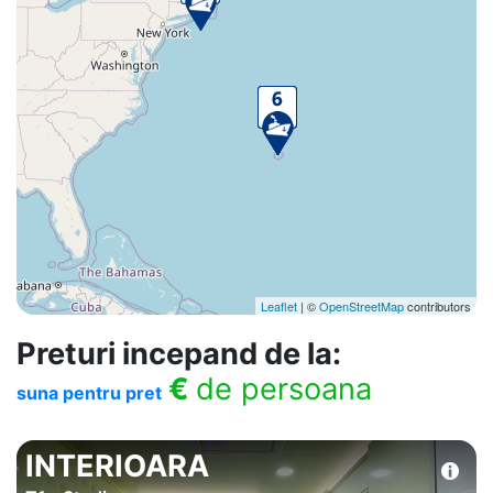
Leaflet
| ©
OpenStreetMap
contributors
Preturi incepand de la:
€
de persoana
suna pentru pret
INTERIOARA