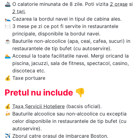
🚢
O calatorie minunata de 8 zile. Poti vizita
2 orase
si
2 tari
.
🛌
Cazarea la bordul navei in tipul de cabina ales.
🍽
3 mese pe zi ce pot fi servite in restaurantele
principale, disponibile la bordul navei.
☕
Bauturile non-alcoolice (apa, ceai, cafea, sucuri) in
restaurantele de tip bufet (cu autoservire).
🏊‍
Accesul la toate facilitatile navei. Mergi oricand la
piscina, jacuzzi, sala de fitness, spectacol, casino,
discoteca etc.
💰
Taxe portuare
Pretul nu include
👎
💰
Taxa Servicii Hoteliere
(bacsis oficial).
🍻
Bauturile alcoolice sau non-alcoolice cu exceptia
celor disponibile in restaurantele de tip bufet (cu
autoservire).
✈
Zborul catre orasul de imbarcare Boston,