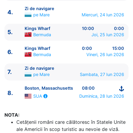
Zi de navigare
4.
pe Mare
Miercuri, 24 Iun 2026
Kings Wharf
10:00
0:00
5.
Bermuda
Joi, 25 Iun 2026
ITINERARIU
Kings Wharf
0:00
15:00
6.
Ziua | Portul | Sosire - Plecare
Bermuda
Vineri, 26 Iun 2026
----------------------------------------
1.
Boston, Massachusetts
SUA
⚓ - 16:00
Zi de navigare
7.
2.
Zi de navigare
pe Mare
0:00 - 0:00
pe Mare
Sambata, 27 Iun 2026
3.
Halifax, Nova Scotia
Canada
07:30 - 16:30
Boston, Massachusetts
08:00
4.
Zi de navigare
pe Mare
0:00 - 0:00
8.
5.
Kings Wharf
Bermuda
10:00 - 0:00
Duminica, 28 Iun 2026
SUA
6.
Kings Wharf
Bermuda
0:00 - 15:00
7.
Zi de navigare
pe Mare
0:00 - 0:00
NOTA:
8.
Boston, Massachusetts
SUA
08:00 - ⚓
Cetăţenii români care călătoresc în Statele Unite
ale Americii în scop turistic au nevoie de viză.