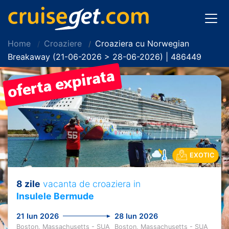
Home
Croaziere
Croaziera cu Norwegian
Breakaway (21-06-2026 > 28-06-2026) | 486449
EXOTIC
8 zile
vacanta de croaziera in
Insulele Bermude
21 Iun 2026
28 Iun 2026
Boston, Massachusetts - SUA
Boston, Massachusetts - SUA