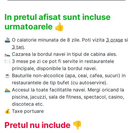
In pretul afisat sunt incluse
urmatoarele
👍
🚢
O calatorie minunata de 8 zile. Poti vizita
3 orase
si
3 tari
.
🛌
Cazarea la bordul navei in tipul de cabina ales.
🍽
3 mese pe zi ce pot fi servite in restaurantele
principale, disponibile la bordul navei.
☕
Bauturile non-alcoolice (apa, ceai, cafea, sucuri) in
restaurantele de tip bufet (cu autoservire).
🏊‍
Accesul la toate facilitatile navei. Mergi oricand la
piscina, jacuzzi, sala de fitness, spectacol, casino,
discoteca etc.
💰
Taxe portuare
Pretul nu include
👎