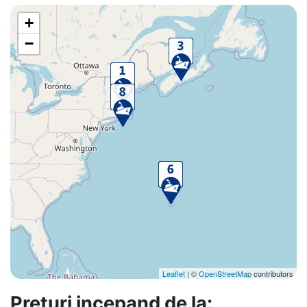
+
−
Leaflet
| ©
OpenStreetMap
contributors
Preturi incepand de la: