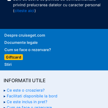
privind prelucrarea datelor cu caracter personal
(
citeste aici
)
Despre cruiseget.com
Documente legale
Cum se face o rezervare?
Giftcard
Stiri
INFORMATII UTILE
Ce este o croaziera?
Facilitati disponibile la bord
Ce este inclus in pret?
Cum se face o rezervare