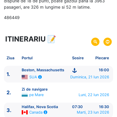
dispune de 18 de punti, poate gazdui pana la 3963
pasageri, are 326 m lungime si 52 m latime.
486449
ITINERARIU
📝
8 zile
vacanta de croaziera in
Insulele Bermude -
link oferta
21 Iun 2026
din Boston, Massachusetts,
Plecare pe
Ziua
Portul
Sosire
Plecare
SUA
28 Iun 2026
in Boston, Massachusetts,
Sosire pe
Boston, Massachusetts
16:00
1.
SUA
Duminica, 21 Iun 2026
SUA
Norwegian Cruise Line
Zi de navigare
2.
Norwegian Breakaway
★★★★★
pe Mare
Luni, 22 Iun 2026
Halifax, Nova Scotia
07:30
16:30
3.
Marti, 23 Iun 2026
Canada