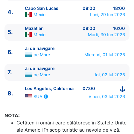
Cabo San Lucas
08:00
18:00
4.
Mexic
Luni, 29 Iun 2026
Mazatlan
08:00
16:00
5.
Mexic
Marti, 30 Iun 2026
ITINERARIU
Ziua | Portul | Sosire - Plecare
Zi de navigare
6.
----------------------------------------
pe Mare
Miercuri, 01 Iul 2026
1.
Los Angeles, California
SUA
⚓ - 16:00
2.
Ensenada
Mexic
08:00 - 16:00
Zi de navigare
7.
3.
Zi de navigare
pe Mare
0:00 - 0:00
pe Mare
Joi, 02 Iul 2026
4.
Cabo San Lucas
Mexic
08:00 - 18:00
Los Angeles, California
07:00
5.
Mazatlan
Mexic
08:00 - 16:00
8.
6.
Zi de navigare
pe Mare
0:00 - 0:00
Vineri, 03 Iul 2026
SUA
7.
Zi de navigare
pe Mare
0:00 - 0:00
8.
Los Angeles, California
SUA
07:00 - ⚓
NOTA:
Cetăţenii români care călătoresc în Statele Unite
ale Americii în scop turistic au nevoie de viză.