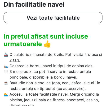
Din facilitatile navei
Vezi toate facilitatile
In pretul afisat sunt incluse
urmatoarele
👍
🚢
O calatorie minunata de 8 zile. Poti vizita
4 orase
si
2 tari
.
🛌
Cazarea la bordul navei in tipul de cabina ales.
🍽
3 mese pe zi ce pot fi servite in restaurantele
principale, disponibile la bordul navei.
☕
Bauturile non-alcoolice (apa, ceai, cafea, sucuri) in
restaurantele de tip bufet (cu autoservire).
🏊‍
Accesul la toate facilitatile navei. Mergi oricand la
piscina, jacuzzi, sala de fitness, spectacol, casino,
discoteca etc.