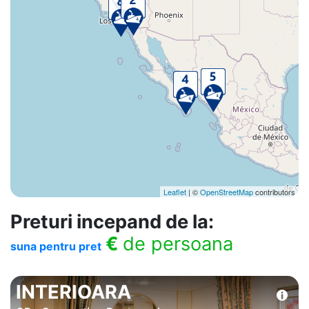
Leaflet
| ©
OpenStreetMap
contributors
Preturi incepand de la:
€
de persoana
suna pentru pret
INTERIOARA