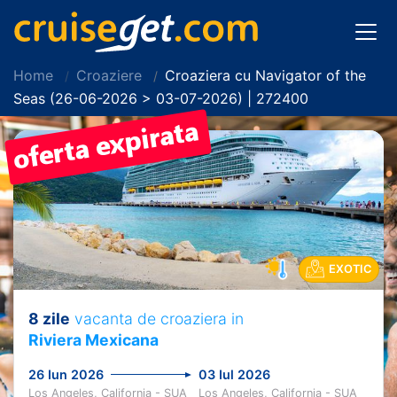
Home
Croaziere
Croaziera cu Navigator of the
Seas (26-06-2026 > 03-07-2026) | 272400
EXOTIC
8 zile
vacanta de croaziera in
Riviera Mexicana
26 Iun 2026
03 Iul 2026
Los Angeles, California - SUA
Los Angeles, California - SUA