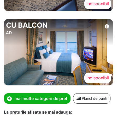
indisponibil
CU BALCON
4D
indisponibil
mai multe categorii de pret
Planul de punti
La preturile afisate se mai adauga: