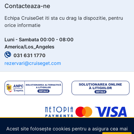
Contacteaza-ne
Echipa CruiseGet iti sta cu drag la dispozitie, pentru
orice informatie
Luni - Sambata 00:00 - 08:00
America/Los_Angeles
031 631 1770
rezervari@cruiseget.com
Acest site folosește cookies pentru a asigura cea mai
Copyright © 2026
Cruiseget.com
. Toate drepturile