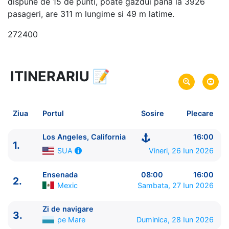
dispune de 15 de punti, poate gazdui pana la 3926
pasageri, are 311 m lungime si 49 m latime.
272400
ITINERARIU
📝
8 zile
vacanta de croaziera in
Riviera Mexicana -
link oferta
26 Iun 2026
din Los Angeles, California,
Plecare pe
Ziua
Portul
Sosire
Plecare
SUA
03 Iul 2026
in Los Angeles, California,
SUA
Sosire pe
Los Angeles, California
16:00
1.
Vineri, 26 Iun 2026
SUA
Royal Caribbean International
Navigator of the Seas
★★★★+
Ensenada
08:00
16:00
2.
Mexic
Sambata, 27 Iun 2026
Zi de navigare
3.
pe Mare
Duminica, 28 Iun 2026