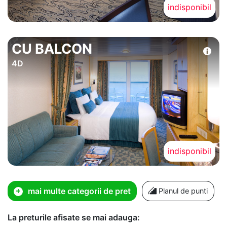
indisponibil
CU BALCON
4D
indisponibil
mai multe categorii de pret
Planul de punti
La preturile afisate se mai adauga: