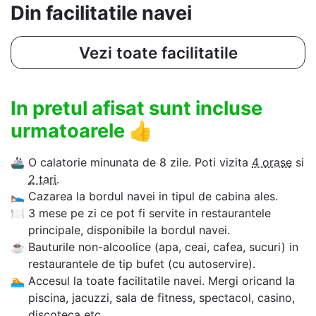
Din facilitatile navei
Vezi toate facilitatile
In pretul afisat sunt incluse
urmatoarele
👍
🚢
O calatorie minunata de 8 zile. Poti vizita
4 orase
si
2 tari
.
🛌
Cazarea la bordul navei in tipul de cabina ales.
🍽
3 mese pe zi ce pot fi servite in restaurantele
principale, disponibile la bordul navei.
☕
Bauturile non-alcoolice (apa, ceai, cafea, sucuri) in
restaurantele de tip bufet (cu autoservire).
🏊‍
Accesul la toate facilitatile navei. Mergi oricand la
piscina, jacuzzi, sala de fitness, spectacol, casino,
discoteca etc.