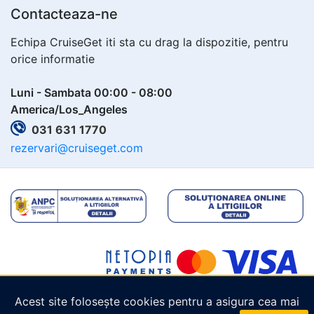
Contacteaza-ne
Echipa CruiseGet iti sta cu drag la dispozitie, pentru
orice informatie
Luni - Sambata 00:00 - 08:00
America/Los_Angeles
031 631 1770
rezervari@cruiseget.com
Acest site folosește cookies pentru a asigura cea mai
Copyright © 2026
Cruiseget.com
. Toate drepturile