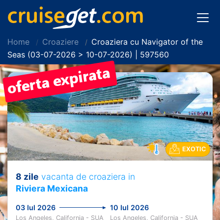
Home
Croaziere
Croaziera cu Navigator of the
Seas (03-07-2026 > 10-07-2026) | 597560
EXOTIC
8 zile
vacanta de croaziera in
Riviera Mexicana
03 Iul 2026
10 Iul 2026
Los Angeles, California - SUA
Los Angeles, California - SUA