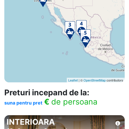
Leaflet
| ©
OpenStreetMap
contributors
Preturi incepand de la:
€
de persoana
suna pentru pret
INTERIOARA