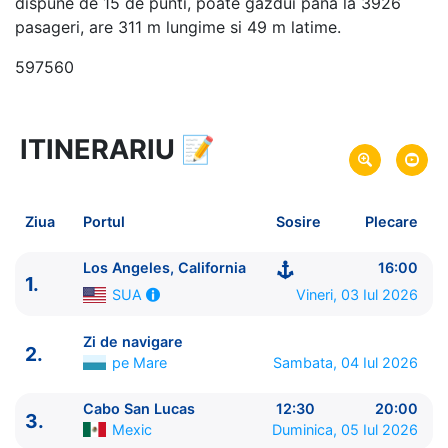
dispune de 15 de punti, poate gazdui pana la 3926
pasageri, are 311 m lungime si 49 m latime.
597560
ITINERARIU
📝
8 zile
vacanta de croaziera in
Riviera Mexicana -
link oferta
03 Iul 2026
din Los Angeles, California,
Plecare pe
Ziua
Portul
Sosire
Plecare
SUA
10 Iul 2026
in Los Angeles, California,
SUA
Sosire pe
Los Angeles, California
16:00
1.
Vineri, 03 Iul 2026
SUA
Royal Caribbean International
Navigator of the Seas
★★★★+
Zi de navigare
2.
pe Mare
Sambata, 04 Iul 2026
Cabo San Lucas
12:30
20:00
3.
Mexic
Duminica, 05 Iul 2026