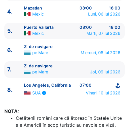
Mazatlan
08:00
16:00
4.
Mexic
Luni, 06 Iul 2026
Puerto Vallarta
08:00
18:00
5.
Mexic
Marti, 07 Iul 2026
ITINERARIU
Ziua | Portul | Sosire - Plecare
Zi de navigare
6.
----------------------------------------
pe Mare
Miercuri, 08 Iul 2026
1.
Los Angeles, California
SUA
⚓ - 16:00
2.
Zi de navigare
pe Mare
0:00 - 0:00
Zi de navigare
7.
3.
Cabo San Lucas
Mexic
12:30 - 20:00
pe Mare
Joi, 09 Iul 2026
4.
Mazatlan
Mexic
08:00 - 16:00
Los Angeles, California
07:00
5.
Puerto Vallarta
Mexic
08:00 - 18:00
8.
6.
Zi de navigare
pe Mare
0:00 - 0:00
Vineri, 10 Iul 2026
SUA
7.
Zi de navigare
pe Mare
0:00 - 0:00
8.
Los Angeles, California
SUA
07:00 - ⚓
NOTA:
Cetăţenii români care călătoresc în Statele Unite
ale Americii în scop turistic au nevoie de viză.