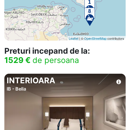
Leaflet
| ©
OpenStreetMap
contributors
Preturi incepand de la:
1529 €
de persoana
INTERIOARA
IB - Bella