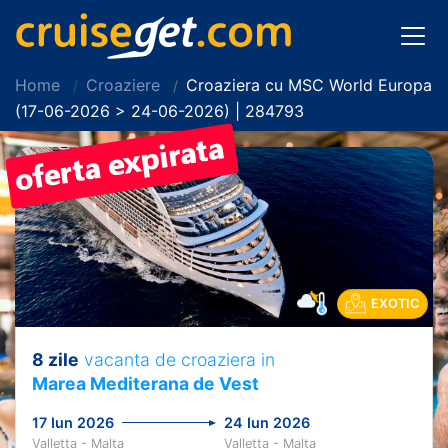
Home
Croaziere
Croaziera cu MSC World Europa
(17-06-2026 > 24-06-2026) | 284793
EXOTIC
8 zile
vacanta de croaziera in
Marea Mediterana de Vest
17 Iun 2026
24 Iun 2026
Valletta - Malta
Valletta - Malta