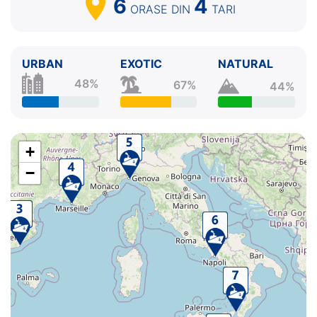
6
4
ORASE
DIN
TARI
URBAN
EXOTIC
NATURAL
48%
67%
44%
+
−