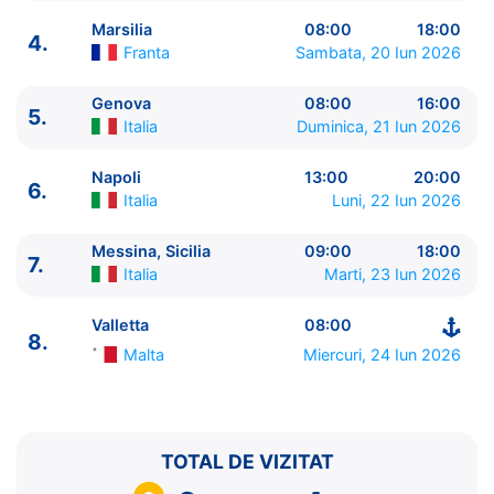
Marsilia
08:00
18:00
4.
Franta
Sambata, 20 Iun 2026
Genova
08:00
16:00
5.
ITINERARIU
Italia
Duminica, 21 Iun 2026
Ziua | Portul | Sosire - Plecare
----------------------------------------
Napoli
13:00
20:00
6.
1.
Valletta
Malta
⚓ - 17:00
Italia
Luni, 22 Iun 2026
2.
Zi de navigare
pe Mare
0:00 - 0:00
3.
Barcelona
Spania
08:00 - 18:00
Messina, Sicilia
09:00
18:00
7.
Italia
Marti, 23 Iun 2026
4.
Marsilia
Franta
08:00 - 18:00
5.
Genova
Italia
08:00 - 16:00
Valletta
08:00
6.
Napoli
Italia
13:00 - 20:00
8.
7.
Messina, Sicilia
Italia
09:00 - 18:00
Malta
Miercuri, 24 Iun 2026
8.
Valletta
Malta
08:00 - ⚓
TOTAL DE VIZITAT