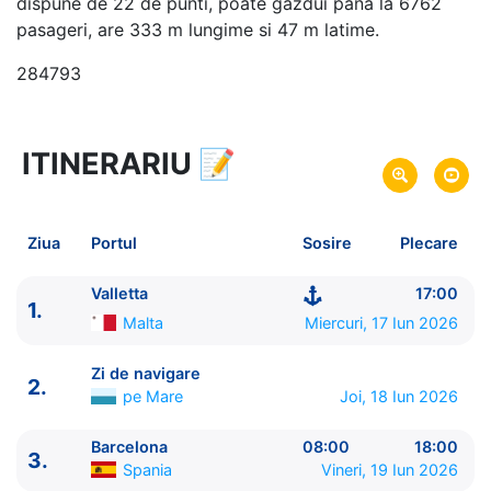
dispune de 22 de punti, poate gazdui pana la 6762
pasageri, are 333 m lungime si 47 m latime.
284793
ITINERARIU
📝
8 zile
vacanta de croaziera in
Marea Mediterana de Vest -
link oferta
17 Iun 2026
din Valletta,
Malta
Plecare pe
Ziua
Portul
Sosire
Plecare
24 Iun 2026
in Valletta,
Malta
Sosire pe
Valletta
17:00
1.
MSC Cruises
Malta
Miercuri, 17 Iun 2026
MSC World Europa
★★★★★
Zi de navigare
2.
pe Mare
Joi, 18 Iun 2026
Barcelona
08:00
18:00
3.
Spania
Vineri, 19 Iun 2026