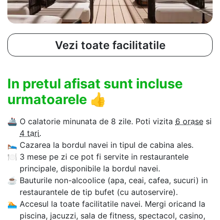
Vezi toate facilitatile
In pretul afisat sunt incluse
urmatoarele
👍
🚢
O calatorie minunata de 8 zile. Poti vizita
6 orase
si
4 tari
.
🛌
Cazarea la bordul navei in tipul de cabina ales.
🍽
3 mese pe zi ce pot fi servite in restaurantele
principale, disponibile la bordul navei.
☕
Bauturile non-alcoolice (apa, ceai, cafea, sucuri) in
restaurantele de tip bufet (cu autoservire).
🏊‍
Accesul la toate facilitatile navei. Mergi oricand la
piscina, jacuzzi, sala de fitness, spectacol, casino,