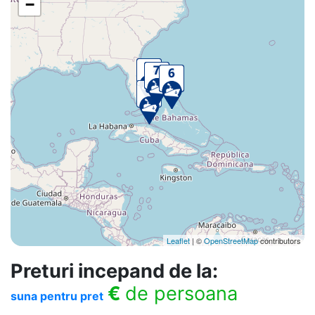
−
Leaflet
| ©
OpenStreetMap
contributors
Preturi incepand de la:
€
de persoana
suna pentru pret