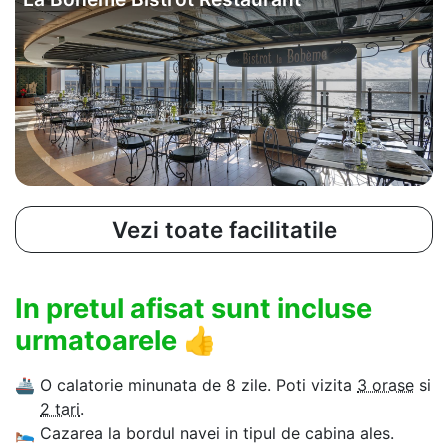
Vezi toate facilitatile
In pretul afisat sunt incluse
urmatoarele
👍
🚢
O calatorie minunata de 8 zile. Poti vizita
3 orase
si
2 tari
.
🛌
Cazarea la bordul navei in tipul de cabina ales.