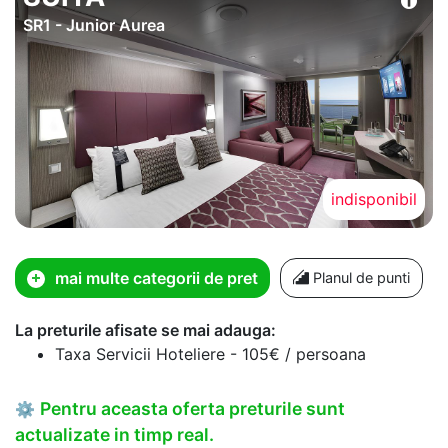
SR1 - Junior Aurea
indisponibil
mai multe categorii de pret
Planul de punti
La preturile afisate se mai adauga:
Taxa Servicii Hoteliere - 105€ / persoana
Pentru aceasta oferta preturile sunt
⚙
actualizate in timp real.