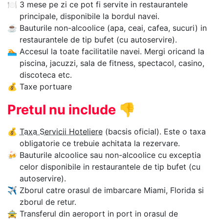
🍽
3 mese pe zi ce pot fi servite in restaurantele
principale, disponibile la bordul navei.
☕
Bauturile non-alcoolice (apa, ceai, cafea, sucuri) in
restaurantele de tip bufet (cu autoservire).
🏊‍
Accesul la toate facilitatile navei. Mergi oricand la
piscina, jacuzzi, sala de fitness, spectacol, casino,
discoteca etc.
💰
Taxe portuare
Pretul nu include
👎
💰
Taxa Servicii Hoteliere
(bacsis oficial). Este o taxa
obligatorie ce trebuie achitata la rezervare.
🍻
Bauturile alcoolice sau non-alcoolice cu exceptia
celor disponibile in restaurantele de tip bufet (cu
autoservire).
✈
Zborul catre orasul de imbarcare Miami, Florida si
zborul de retur.
🚖
Transferul din aeroport in port in orasul de