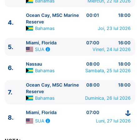
Bahamas
Miercuri, 22 Iul 2026
Ocean Cay, MSC Marine
00:01
18:00
4.
Reserve
Bahamas
Joi, 23 Iul 2026
ITINERARIU
Ziua | Portul | Sosire - Plecare
Miami, Florida
07:00
16:00
5.
----------------------------------------
Vineri, 24 Iul 2026
SUA
1.
Miami, Florida
SUA
⚓ - 16:00
2.
Nassau
Bahamas
08:00 - 18:00
Nassau
08:00
18:00
6.
3.
Ocean Cay, MSC Marine Reserve
Bahamas
14:00
Bahamas
Sambata, 25 Iul 2026
- 23:59
Ocean Cay, MSC Marine
08:00
18:00
4.
Ocean Cay, MSC Marine Reserve
Bahamas
00:01
7.
Reserve
- 18:00
Bahamas
Duminica, 26 Iul 2026
5.
Miami, Florida
SUA
07:00 - 16:00
6.
Nassau
Bahamas
08:00 - 18:00
Miami, Florida
07:00
7.
Ocean Cay, MSC Marine Reserve
Bahamas
08:00
8.
Luni, 27 Iul 2026
SUA
- 18:00
8.
Miami, Florida
SUA
07:00 - ⚓