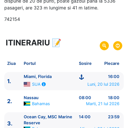
dispune de 20 de punti, poate gazdui pana la 5336
pasageri, are 323 m lungime si 41 m latime.
742154
ITINERARIU
📝
8 zile
vacanta de croaziera in
Bahamas -
link oferta
20 Iul 2026
din Miami, Florida,
SUA
Plecare pe
Ziua
Portul
Sosire
Plecare
27 Iul 2026
in Miami, Florida,
SUA
Sosire pe
Miami, Florida
16:00
1.
MSC Cruises
Luni, 20 Iul 2026
SUA
MSC Seaside
★★★★★
Nassau
08:00
18:00
2.
Bahamas
Marti, 21 Iul 2026
Ocean Cay, MSC Marine
14:00
23:59
3.
Reserve