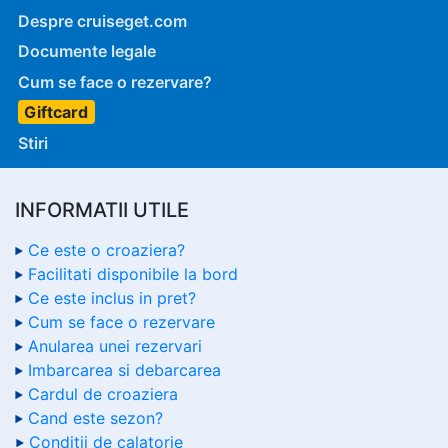
Despre cruiseget.com
Documente legale
Cum se face o rezervare?
Giftcard
Stiri
INFORMATII UTILE
Ce este o croaziera?
Facilitati disponibile la bord
Ce este inclus in pret?
Cum se face o rezervare
Anularea unei rezervari
Imbarcarea si debarcarea
Cardul de croaziera
Cand este sezon?
Conditii de calatorie