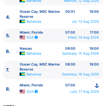
Bahamas
Miercuri, 12 Aug 2026
Ocean Cay, MSC Marine
00:01
16:00
4.
Reserve
Bahamas
Joi, 13 Aug 2026
ITINERARIU
Ziua | Portul | Sosire - Plecare
Miami, Florida
07:00
17:00
5.
----------------------------------------
Vineri, 14 Aug 2026
SUA
1.
Miami, Florida
SUA
⚓ - 17:00
2.
Nassau
Bahamas
08:00 - 18:00
Nassau
09:00
18:00
6.
3.
Ocean Cay, MSC Marine Reserve
Bahamas
07:00
Bahamas
Sambata, 15 Aug 2026
- 23:59
Ocean Cay, MSC Marine
08:00
18:00
4.
Ocean Cay, MSC Marine Reserve
Bahamas
00:01
7.
Reserve
- 16:00
Bahamas
Duminica, 16 Aug 2026
5.
Miami, Florida
SUA
07:00 - 17:00
6.
Nassau
Bahamas
09:00 - 18:00
Miami, Florida
07:00
7.
Ocean Cay, MSC Marine Reserve
Bahamas
08:00
8.
Luni, 17 Aug 2026
SUA
- 18:00
8.
Miami, Florida
SUA
07:00 - ⚓