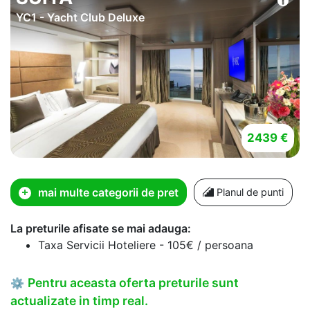
YC1 - Yacht Club Deluxe
2439 €
mai multe categorii de pret
Planul de punti
La preturile afisate se mai adauga:
Taxa Servicii Hoteliere - 105€ / persoana
Pentru aceasta oferta preturile sunt
⚙
actualizate in timp real.