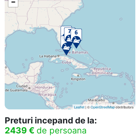
−
Leaflet
| ©
OpenStreetMap
contributors
Preturi incepand de la:
2439 €
de persoana