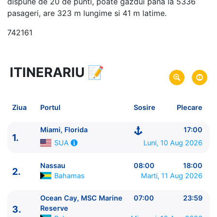
dispune de 20 de punti, poate gazdui pana la 5336
pasageri, are 323 m lungime si 41 m latime.
742161
ITINERARIU
📝
8 zile
vacanta de croaziera in
Bahamas -
link oferta
10 Aug 2026
din Miami, Florida,
SUA
Plecare pe
Ziua
Portul
Sosire
Plecare
17 Aug 2026
in Miami, Florida,
SUA
Sosire pe
Miami, Florida
17:00
1.
MSC Cruises
Luni, 10 Aug 2026
SUA
MSC Seaside
★★★★★
Nassau
08:00
18:00
2.
Bahamas
Marti, 11 Aug 2026
Ocean Cay, MSC Marine
07:00
23:59
3.
Reserve