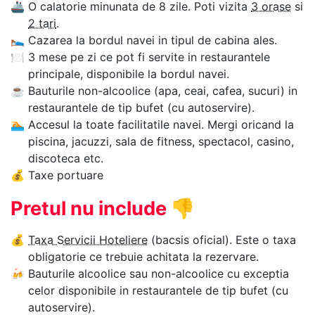
🚢
O calatorie minunata de 8 zile. Poti vizita
3 orase
si
2 tari
.
🛌
Cazarea la bordul navei in tipul de cabina ales.
🍽
3 mese pe zi ce pot fi servite in restaurantele
principale, disponibile la bordul navei.
☕
Bauturile non-alcoolice (apa, ceai, cafea, sucuri) in
restaurantele de tip bufet (cu autoservire).
🏊‍
Accesul la toate facilitatile navei. Mergi oricand la
piscina, jacuzzi, sala de fitness, spectacol, casino,
discoteca etc.
💰
Taxe portuare
Pretul nu include
👎
💰
Taxa Servicii Hoteliere
(bacsis oficial). Este o taxa
obligatorie ce trebuie achitata la rezervare.
🍻
Bauturile alcoolice sau non-alcoolice cu exceptia
celor disponibile in restaurantele de tip bufet (cu
autoservire).