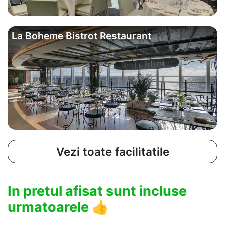
La Boheme Bistrot Restaurant
Vezi toate facilitatile
In pretul afisat sunt incluse
urmatoarele
👍