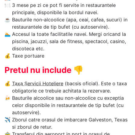
🍽
3 mese pe zi ce pot fi servite in restaurantele
principale, disponibile la bordul navei.
☕
Bauturile non-alcoolice (apa, ceai, cafea, sucuri) in
restaurantele de tip bufet (cu autoservire).
🏊‍
Accesul la toate facilitatile navei. Mergi oricand la
piscina, jacuzzi, sala de fitness, spectacol, casino,
discoteca etc.
💰
Taxe portuare
Pretul nu include
👎
💰
Taxa Servicii Hoteliere
(bacsis oficial). Este o taxa
obligatorie ce trebuie achitata la rezervare.
🍻
Bauturile alcoolice sau non-alcoolice cu exceptia
celor disponibile in restaurantele de tip bufet (cu
autoservire).
✈
Zborul catre orasul de imbarcare Galveston, Texas
si zborul de retur.
🚖
Transferul din aeroport in port in orasul de