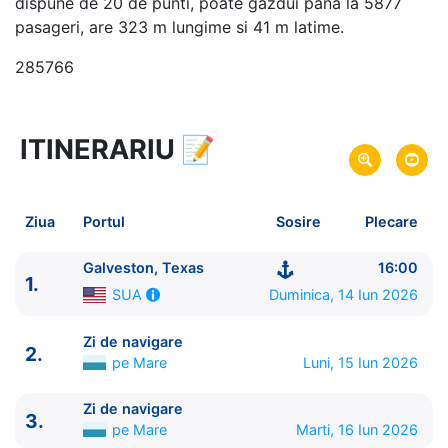
dispune de 20 de punti, poate gazdui pana la 5877
pasageri, are 323 m lungime si 41 m latime.
285766
ITINERARIU
📝
8 zile
vacanta de croaziera in
Caraibe de Vest -
link oferta
14 Iun 2026
din Galveston, Texas,
SUA
Plecare pe
Ziua
Portul
Sosire
Plecare
21 Iun 2026
in Galveston, Texas,
SUA
Sosire pe
Galveston, Texas
16:00
1.
MSC Cruises
Duminica, 14 Iun 2026
SUA
MSC Seascape
★★★★★
Zi de navigare
2.
pe Mare
Luni, 15 Iun 2026
Zi de navigare
3.
pe Mare
Marti, 16 Iun 2026