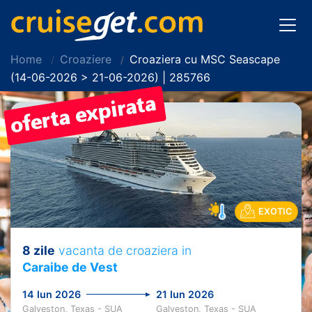
Home
Croaziere
Croaziera cu MSC Seascape
(14-06-2026 > 21-06-2026) | 285766
EXOTIC
8 zile
vacanta de croaziera in
Caraibe de Vest
14 Iun 2026
21 Iun 2026
Galveston, Texas - SUA
Galveston, Texas - SUA