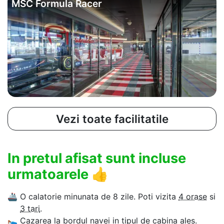
MSC Formula Racer
Vezi toate facilitatile
In pretul afisat sunt incluse
urmatoarele
👍
🚢
O calatorie minunata de 8 zile. Poti vizita
4 orase
si
3 tari
.
🛌
Cazarea la bordul navei in tipul de cabina ales.