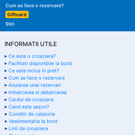
Cum se face o rezervare?
Giftcard
Stiri
INFORMATII UTILE
Ce este o croaziera?
Facilitati disponibile la bord
Ce este inclus in pret?
Cum se face o rezervare
Anularea unei rezervari
Imbarcarea si debarcarea
Cardul de croaziera
Cand este sezon?
Conditii de calatorie
Vestimentatia la bord
Linii de croaziera