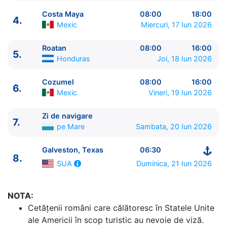
Costa Maya
08:00
18:00
4.
Mexic
Miercuri, 17 Iun 2026
Roatan
08:00
16:00
5.
ITINERARIU
Honduras
Joi, 18 Iun 2026
Ziua | Portul | Sosire - Plecare
----------------------------------------
Cozumel
08:00
16:00
6.
1.
Galveston, Texas
SUA
⚓ - 16:00
Mexic
Vineri, 19 Iun 2026
2.
Zi de navigare
pe Mare
0:00 - 0:00
3.
Zi de navigare
pe Mare
0:00 - 0:00
Zi de navigare
7.
4.
Costa Maya
Mexic
08:00 - 18:00
pe Mare
Sambata, 20 Iun 2026
5.
Roatan
Honduras
08:00 - 16:00
Galveston, Texas
06:30
6.
Cozumel
Mexic
08:00 - 16:00
8.
7.
Zi de navigare
pe Mare
0:00 - 0:00
Duminica, 21 Iun 2026
SUA
8.
Galveston, Texas
SUA
06:30 - ⚓
NOTA:
Cetăţenii români care călătoresc în Statele Unite
ale Americii în scop turistic au nevoie de viză.