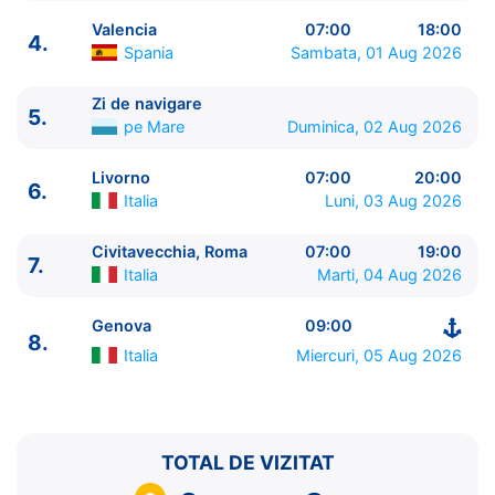
Valencia
07:00
18:00
4.
Spania
Sambata, 01 Aug 2026
Zi de navigare
5.
ITINERARIU
pe Mare
Duminica, 02 Aug 2026
Ziua | Portul | Sosire - Plecare
----------------------------------------
Livorno
07:00
20:00
6.
1.
Genova
Italia
⚓ - 18:00
Italia
Luni, 03 Aug 2026
2.
Marsilia
Franta
09:00 - 18:00
3.
Tarragona
Spania
09:00 - 18:00
Civitavecchia, Roma
07:00
19:00
7.
Italia
Marti, 04 Aug 2026
4.
Valencia
Spania
07:00 - 18:00
5.
Zi de navigare
pe Mare
0:00 - 0:00
Genova
09:00
6.
Livorno
Italia
07:00 - 20:00
8.
7.
Civitavecchia, Roma
Italia
07:00 - 19:00
Italia
Miercuri, 05 Aug 2026
8.
Genova
Italia
09:00 - ⚓
TOTAL DE VIZITAT