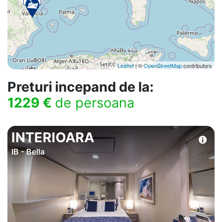
Leaflet
| ©
OpenStreetMap
contributors
Preturi incepand de la:
1229 €
de persoana
INTERIOARA
IB - Bella