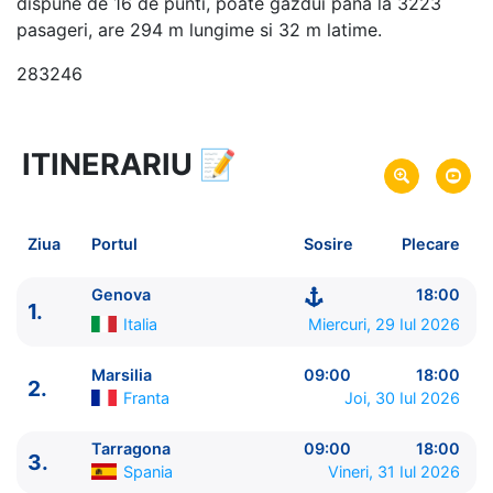
dispune de 16 de punti, poate gazdui pana la 3223
pasageri, are 294 m lungime si 32 m latime.
283246
ITINERARIU
📝
8 zile
vacanta de croaziera in
Marea Mediterana de Vest -
link oferta
29 Iul 2026
din Genova,
Italia
Plecare pe
Ziua
Portul
Sosire
Plecare
05 Aug 2026
in Genova,
Italia
Sosire pe
Genova
18:00
1.
MSC Cruises
Italia
Miercuri, 29 Iul 2026
MSC Orchestra
★★★★+
Marsilia
09:00
18:00
2.
Franta
Joi, 30 Iul 2026
Tarragona
09:00
18:00
3.
Spania
Vineri, 31 Iul 2026