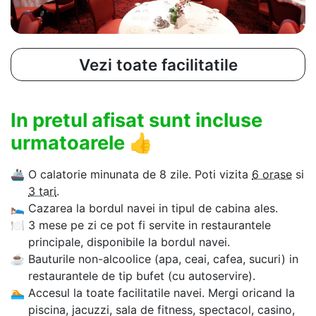
Vezi toate facilitatile
In pretul afisat sunt incluse
urmatoarele
👍
🚢
O calatorie minunata de 8 zile. Poti vizita
6 orase
si
3 tari
.
🛌
Cazarea la bordul navei in tipul de cabina ales.
🍽
3 mese pe zi ce pot fi servite in restaurantele
principale, disponibile la bordul navei.
☕
Bauturile non-alcoolice (apa, ceai, cafea, sucuri) in
restaurantele de tip bufet (cu autoservire).
🏊‍
Accesul la toate facilitatile navei. Mergi oricand la
piscina, jacuzzi, sala de fitness, spectacol, casino,