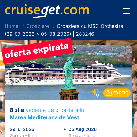
Home
Croaziere
Croaziera cu MSC Orchestra
(29-07-2026 > 05-08-2026) | 283246
EXOTIC
8 zile
vacanta de croaziera in
Marea Mediterana de Vest
29 Iul 2026
05 Aug 2026
Genova - Italia
Genova - Italia