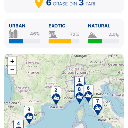
6
3
ORASE
DIN
TARI
URBAN
EXOTIC
NATURAL
46%
72%
44%
+
−