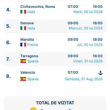
Civitavecchia, Roma
07:00
19:00
4.
Italia
Marti, 28 Iul 2026
Genova
09:00
18:00
5.
ITINERARIU
Italia
Miercuri, 29 Iul 2026
Ziua | Portul | Sosire - Plecare
----------------------------------------
Marsilia
09:00
18:00
6.
1.
Valencia
Spania
⚓ - 18:00
Franta
Joi, 30 Iul 2026
2.
Zi de navigare
pe Mare
0:00 - 0:00
3.
Livorno
Italia
07:00 - 20:00
Tarragona
09:00
18:00
7.
Spania
Vineri, 31 Iul 2026
4.
Civitavecchia, Roma
Italia
07:00 - 19:00
5.
Genova
Italia
09:00 - 18:00
Valencia
07:00
6.
Marsilia
Franta
09:00 - 18:00
8.
7.
Tarragona
Spania
09:00 - 18:00
Spania
Sambata, 01 Aug 2026
8.
Valencia
Spania
07:00 - ⚓
TOTAL DE VIZITAT