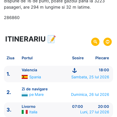
dispune de 16 de punti, poate gazdui pana la 3223
pasageri, are 294 m lungime si 32 m latime.
286860
ITINERARIU
📝
8 zile
vacanta de croaziera in
Marea Mediterana de Vest -
link oferta
25 Iul 2026
din Valencia,
Spania
Plecare pe
Ziua
Portul
Sosire
Plecare
01 Aug 2026
in Valencia,
Spania
Sosire pe
Valencia
18:00
1.
MSC Cruises
Spania
Sambata, 25 Iul 2026
MSC Orchestra
★★★★+
Zi de navigare
2.
pe Mare
Duminica, 26 Iul 2026
Livorno
07:00
20:00
3.
Italia
Luni, 27 Iul 2026