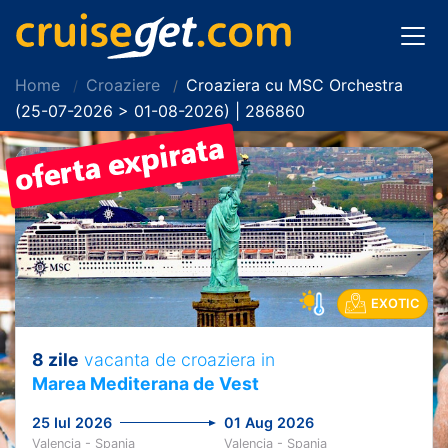
Home
Croaziere
Croaziera cu MSC Orchestra
(25-07-2026 > 01-08-2026) | 286860
EXOTIC
8 zile
vacanta de croaziera in
Marea Mediterana de Vest
25 Iul 2026
01 Aug 2026
Valencia - Spania
Valencia - Spania