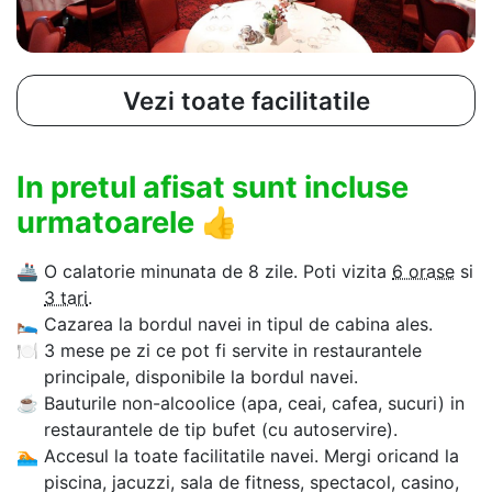
Vezi toate facilitatile
In pretul afisat sunt incluse
urmatoarele
👍
🚢
O calatorie minunata de 8 zile. Poti vizita
6 orase
si
3 tari
.
🛌
Cazarea la bordul navei in tipul de cabina ales.
🍽
3 mese pe zi ce pot fi servite in restaurantele
principale, disponibile la bordul navei.
☕
Bauturile non-alcoolice (apa, ceai, cafea, sucuri) in
restaurantele de tip bufet (cu autoservire).
🏊‍
Accesul la toate facilitatile navei. Mergi oricand la
piscina, jacuzzi, sala de fitness, spectacol, casino,