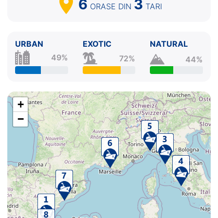
6
3
ORASE
DIN
TARI
URBAN
EXOTIC
NATURAL
49%
72%
44%
+
−