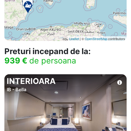
Leaflet
| ©
OpenStreetMap
contributors
Preturi incepand de la:
939 €
de persoana
INTERIOARA
IB - Bella