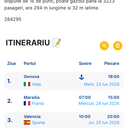
dispune de 16 de punti, poate gazdui pana la 3223
pasageri, are 294 m lungime si 32 m latime.
284295
ITINERARIU
📝
8 zile
vacanta de croaziera in
Marea Mediterana de Vest -
link oferta
23 Iun 2026
din Genova,
Italia
Plecare pe
Ziua
Portul
Sosire
Plecare
30 Iun 2026
in Genova,
Italia
Sosire pe
Genova
18:00
1.
MSC Cruises
Italia
Marti, 23 Iun 2026
MSC Musica
★★★★+
Marsilia
07:00
15:00
2.
Franta
Miercuri, 24 Iun 2026
Valencia
10:00
20:00
3.
Spania
Joi, 25 Iun 2026