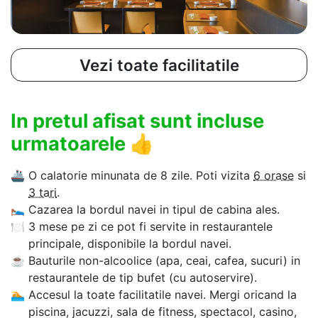
Vezi toate facilitatile
In pretul afisat sunt incluse
urmatoarele
👍
🚢
O calatorie minunata de 8 zile. Poti vizita
6 orase
si
3 tari
.
🛌
Cazarea la bordul navei in tipul de cabina ales.
🍽
3 mese pe zi ce pot fi servite in restaurantele
principale, disponibile la bordul navei.
☕
Bauturile non-alcoolice (apa, ceai, cafea, sucuri) in
restaurantele de tip bufet (cu autoservire).
🏊‍
Accesul la toate facilitatile navei. Mergi oricand la
piscina, jacuzzi, sala de fitness, spectacol, casino,