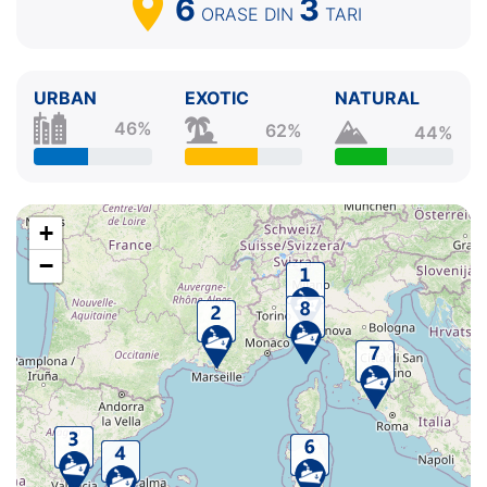
6
3
ORASE
DIN
TARI
URBAN
EXOTIC
NATURAL
46%
62%
44%
+
−