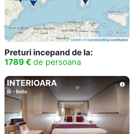
Leaflet
| ©
OpenStreetMap
contributors
Preturi incepand de la:
1789 €
de persoana
INTERIOARA
IB - Bella