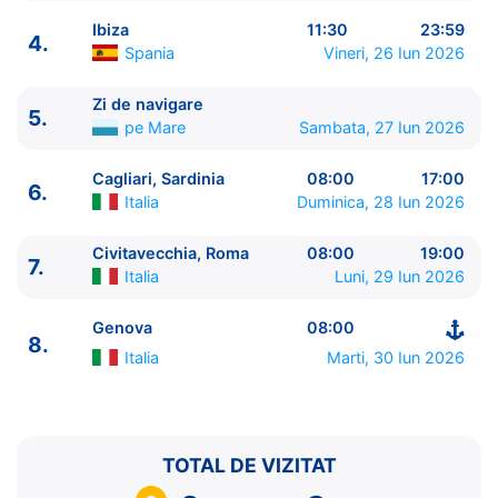
Ibiza
11:30
23:59
4.
Spania
Vineri, 26 Iun 2026
Zi de navigare
5.
ITINERARIU
pe Mare
Sambata, 27 Iun 2026
Ziua | Portul | Sosire - Plecare
----------------------------------------
Cagliari, Sardinia
08:00
17:00
6.
1.
Genova
Italia
⚓ - 18:00
Italia
Duminica, 28 Iun 2026
2.
Marsilia
Franta
07:00 - 15:00
3.
Valencia
Spania
10:00 - 20:00
Civitavecchia, Roma
08:00
19:00
7.
Italia
Luni, 29 Iun 2026
4.
Ibiza
Spania
11:30 - 23:59
5.
Zi de navigare
pe Mare
0:00 - 0:00
Genova
08:00
6.
Cagliari, Sardinia
Italia
08:00 - 17:00
8.
7.
Civitavecchia, Roma
Italia
08:00 - 19:00
Italia
Marti, 30 Iun 2026
8.
Genova
Italia
08:00 - ⚓
TOTAL DE VIZITAT