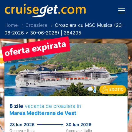
Home
Croaziere
Croaziera cu MSC Musica (23-
06-2026 > 30-06-2026) | 284295
EXOTIC
8 zile
vacanta de croaziera in
Marea Mediterana de Vest
23 Iun 2026
30 Iun 2026
Genova - Italia
Genova - Italia