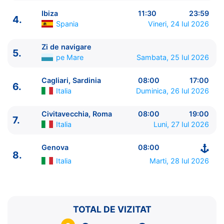
Ibiza
11:30
23:59
4.
Spania
Vineri, 24 Iul 2026
Zi de navigare
5.
ITINERARIU
pe Mare
Sambata, 25 Iul 2026
Ziua | Portul | Sosire - Plecare
----------------------------------------
Cagliari, Sardinia
08:00
17:00
6.
1.
Genova
Italia
⚓ - 18:00
Italia
Duminica, 26 Iul 2026
2.
Marsilia
Franta
07:00 - 15:00
3.
Valencia
Spania
10:00 - 20:00
Civitavecchia, Roma
08:00
19:00
7.
Italia
Luni, 27 Iul 2026
4.
Ibiza
Spania
11:30 - 23:59
5.
Zi de navigare
pe Mare
0:00 - 0:00
Genova
08:00
6.
Cagliari, Sardinia
Italia
08:00 - 17:00
8.
7.
Civitavecchia, Roma
Italia
08:00 - 19:00
Italia
Marti, 28 Iul 2026
8.
Genova
Italia
08:00 - ⚓
TOTAL DE VIZITAT