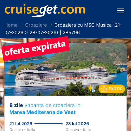
Home
Croaziere
Croaziera cu MSC Musica (21-
07-2026 > 28-07-2026) | 285796
EXOTIC
8 zile
vacanta de croaziera in
Marea Mediterana de Vest
21 Iul 2026
28 Iul 2026
Genova - Italia
Genova - Italia