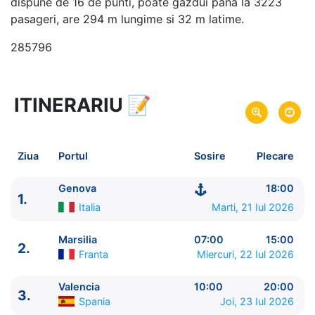
dispune de 16 de punti, poate gazdui pana la 3223
pasageri, are 294 m lungime si 32 m latime.
285796
ITINERARIU
📝
8 zile
vacanta de croaziera in
Marea Mediterana de Vest -
link oferta
21 Iul 2026
din Genova,
Italia
Plecare pe
Ziua
Portul
Sosire
Plecare
28 Iul 2026
in Genova,
Italia
Sosire pe
Genova
18:00
1.
MSC Cruises
Italia
Marti, 21 Iul 2026
MSC Musica
★★★★+
Marsilia
07:00
15:00
2.
Franta
Miercuri, 22 Iul 2026
Valencia
10:00
20:00
3.
Spania
Joi, 23 Iul 2026