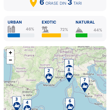
6
3
ORASE
DIN
TARI
URBAN
EXOTIC
NATURAL
46%
72%
44%
+
−