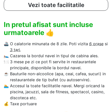
Vezi toate facilitatile
In pretul afisat sunt incluse
urmatoarele
👍
🚢
O calatorie minunata de 8 zile. Poti vizita
6 orase
si
3 tari
.
🛌
Cazarea la bordul navei in tipul de cabina ales.
🍽
3 mese pe zi ce pot fi servite in restaurantele
principale, disponibile la bordul navei.
☕
Bauturile non-alcoolice (apa, ceai, cafea, sucuri) in
restaurantele de tip bufet (cu autoservire).
🏊‍
Accesul la toate facilitatile navei. Mergi oricand la
piscina, jacuzzi, sala de fitness, spectacol, casino,
discoteca etc.
💰
Taxe portuare