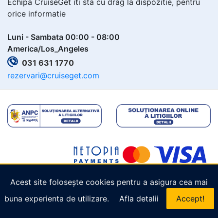
Echipa CruiseGet iti sta cu drag la dispozitie, pentru
orice informatie
Luni - Sambata 00:00 - 08:00
America/Los_Angeles
031 631 1770
rezervari@cruiseget.com
Acest site folosește cookies pentru a asigura cea mai
Copyright © 2026
Cruiseget.com
. Toate drepturile
buna experienta de utilizare.
Afla detalii
Accept!
rezervate.