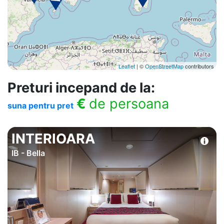
Leaflet
| ©
OpenStreetMap
contributors
Preturi incepand de la:
€
de persoana
suna pentru pret
INTERIOARA
IB - Bella