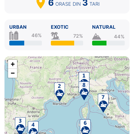
6
3
ORASE
DIN
TARI
URBAN
EXOTIC
NATURAL
46%
72%
44%
+
−