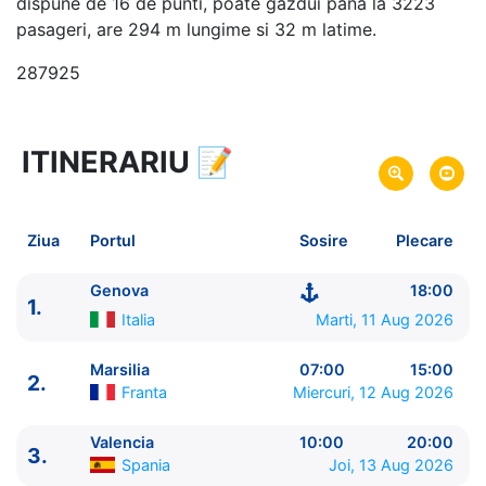
dispune de 16 de punti, poate gazdui pana la 3223
pasageri, are 294 m lungime si 32 m latime.
287925
ITINERARIU
📝
8 zile
vacanta de croaziera in
Marea Mediterana de Vest -
link oferta
11 Aug 2026
din Genova,
Italia
Plecare pe
Ziua
Portul
Sosire
Plecare
18 Aug 2026
in Genova,
Italia
Sosire pe
Genova
18:00
1.
MSC Cruises
Italia
Marti, 11 Aug 2026
MSC Musica
★★★★+
Marsilia
07:00
15:00
2.
Franta
Miercuri, 12 Aug 2026
Valencia
10:00
20:00
3.
Spania
Joi, 13 Aug 2026