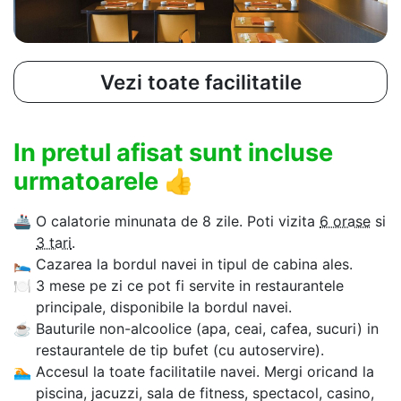
Vezi toate facilitatile
In pretul afisat sunt incluse
urmatoarele
👍
🚢
O calatorie minunata de 8 zile. Poti vizita
6 orase
si
3 tari
.
🛌
Cazarea la bordul navei in tipul de cabina ales.
🍽
3 mese pe zi ce pot fi servite in restaurantele
principale, disponibile la bordul navei.
☕
Bauturile non-alcoolice (apa, ceai, cafea, sucuri) in
restaurantele de tip bufet (cu autoservire).
🏊‍
Accesul la toate facilitatile navei. Mergi oricand la
piscina, jacuzzi, sala de fitness, spectacol, casino,