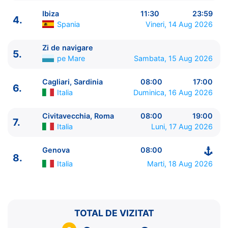
Ibiza
11:30
23:59
4.
Spania
Vineri, 14 Aug 2026
Zi de navigare
5.
ITINERARIU
pe Mare
Sambata, 15 Aug 2026
Ziua | Portul | Sosire - Plecare
----------------------------------------
Cagliari, Sardinia
08:00
17:00
6.
1.
Genova
Italia
⚓ - 18:00
Italia
Duminica, 16 Aug 2026
2.
Marsilia
Franta
07:00 - 15:00
3.
Valencia
Spania
10:00 - 20:00
Civitavecchia, Roma
08:00
19:00
7.
Italia
Luni, 17 Aug 2026
4.
Ibiza
Spania
11:30 - 23:59
5.
Zi de navigare
pe Mare
0:00 - 0:00
Genova
08:00
6.
Cagliari, Sardinia
Italia
08:00 - 17:00
8.
7.
Civitavecchia, Roma
Italia
08:00 - 19:00
Italia
Marti, 18 Aug 2026
8.
Genova
Italia
08:00 - ⚓
TOTAL DE VIZITAT