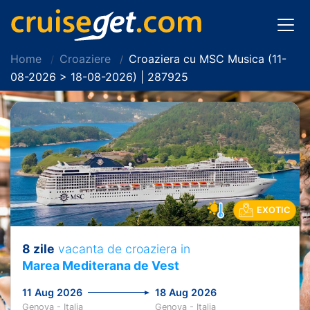
Home
Croaziere
Croaziera cu MSC Musica (11-
08-2026 > 18-08-2026) | 287925
EXOTIC
8 zile
vacanta de croaziera in
Marea Mediterana de Vest
11 Aug 2026
18 Aug 2026
Genova - Italia
Genova - Italia