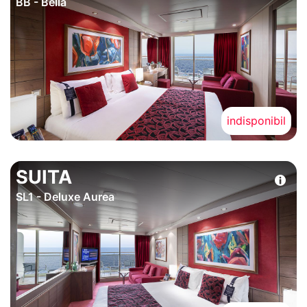
BB - Bella
indisponibil
SUITA
SL1 - Deluxe Aurea