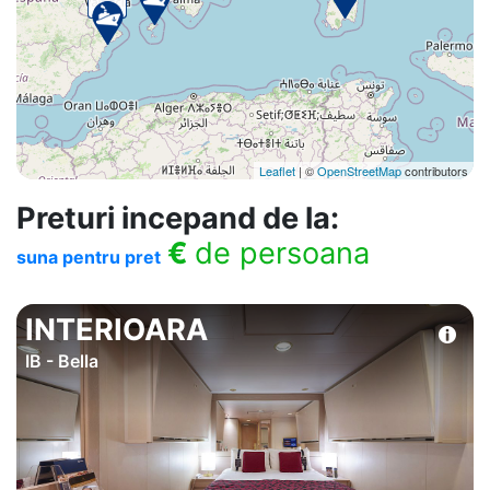
Leaflet
| ©
OpenStreetMap
contributors
Preturi incepand de la:
€
de persoana
suna pentru pret
INTERIOARA
IB - Bella