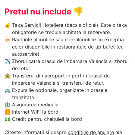
Pretul nu include
👎
💰
Taxa Servicii Hoteliere
(bacsis oficial). Este o taxa
obligatorie ce trebuie achitata la rezervare.
🍻
Bauturile alcoolice sau non-alcoolice cu exceptia
celor disponibile in restaurantele de tip bufet (cu
autoservire).
✈
Zborul catre orasul de imbarcare Valencia si zborul
de retur.
🚖
Transferul din aeroport in port in orasul de
imbarcare Valencia si transferul de retur.
🚌
Excursiile optionale, organizate in orasele
tranzitate.
🏥
Asigurarea medicala.
📶
Internet WIFI la bord
💵
Credit pentru cheltuieli la bord
Citeste informatii si despre
conditiile de anulare
ale