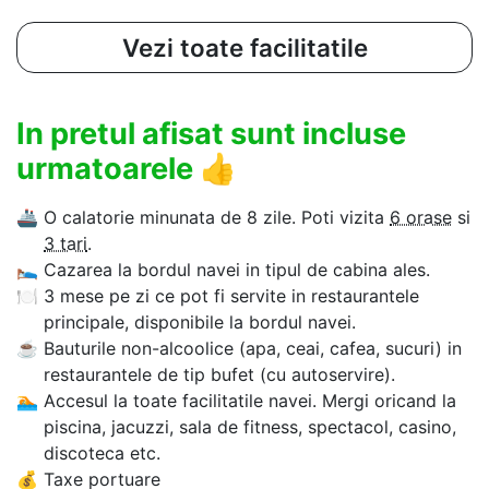
Vezi toate facilitatile
In pretul afisat sunt incluse
urmatoarele
👍
🚢
O calatorie minunata de 8 zile. Poti vizita
6 orase
si
3 tari
.
🛌
Cazarea la bordul navei in tipul de cabina ales.
🍽
3 mese pe zi ce pot fi servite in restaurantele
principale, disponibile la bordul navei.
☕
Bauturile non-alcoolice (apa, ceai, cafea, sucuri) in
restaurantele de tip bufet (cu autoservire).
🏊‍
Accesul la toate facilitatile navei. Mergi oricand la
piscina, jacuzzi, sala de fitness, spectacol, casino,
discoteca etc.
💰
Taxe portuare