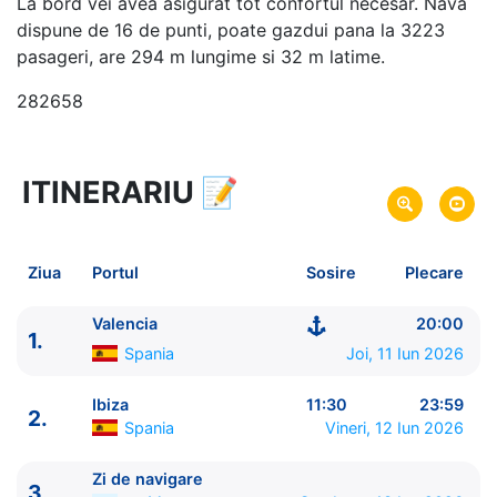
La bord vei avea asigurat tot confortul necesar. Nava
dispune de 16 de punti, poate gazdui pana la 3223
pasageri, are 294 m lungime si 32 m latime.
282658
ITINERARIU
📝
8 zile
vacanta de croaziera in
Marea Mediterana de Vest si Insulele Baleare -
link
oferta
Ziua
Portul
Sosire
Plecare
11 Iun 2026
din Valencia,
Spania
Plecare pe
18 Iun 2026
in Valencia,
Spania
Sosire pe
Valencia
20:00
1.
Spania
Joi, 11 Iun 2026
MSC Cruises
MSC Musica
★★★★+
Ibiza
11:30
23:59
2.
Spania
Vineri, 12 Iun 2026
Zi de navigare
3.