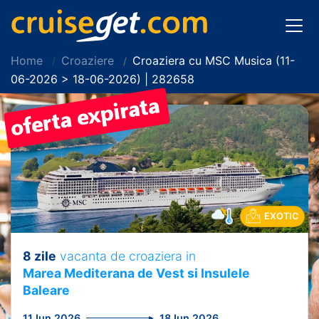
Home
Croaziere
Croaziera cu MSC Musica (11-
06-2026 > 18-06-2026) | 282658
EXOTIC
8 zile
vacanta de croaziera in
Marea Mediterana de Vest si Insulele
Baleare
11 Iun 2026
18 Iun 2026