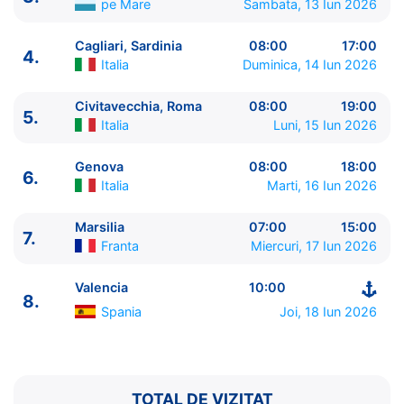
pe Mare
Sambata, 13 Iun 2026
Cagliari, Sardinia
08:00
17:00
4.
Italia
Duminica, 14 Iun 2026
Civitavecchia, Roma
08:00
19:00
5.
Italia
Luni, 15 Iun 2026
ITINERARIU
Ziua | Portul | Sosire - Plecare
Genova
08:00
18:00
6.
----------------------------------------
Italia
Marti, 16 Iun 2026
1.
Valencia
Spania
⚓ - 20:00
2.
Ibiza
Spania
11:30 - 23:59
Marsilia
07:00
15:00
7.
Franta
Miercuri, 17 Iun 2026
3.
Zi de navigare
pe Mare
0:00 - 0:00
4.
Cagliari, Sardinia
Italia
08:00 - 17:00
Valencia
10:00
5.
Civitavecchia, Roma
Italia
08:00 - 19:00
8.
6.
Genova
Italia
08:00 - 18:00
Spania
Joi, 18 Iun 2026
7.
Marsilia
Franta
07:00 - 15:00
8.
Valencia
Spania
10:00 - ⚓
TOTAL DE VIZITAT