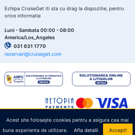
Echipa CruiseGet iti sta cu drag la dispozitie, pentru
orice informatie
Luni - Sambata 00:00 - 08:00
America/Los_Angeles
031 631 1770
rezervari@cruiseget.com
Acest site folosește cookies pentru a asigura cea mai
Copyright © 2026
Cruiseget.com
. Toate drepturile
buna experienta de utilizare.
Afla detalii
Accept!
rezervate.