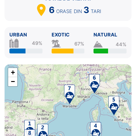
6
3
ORASE
DIN
TARI
URBAN
EXOTIC
NATURAL
49%
67%
44%
+
−